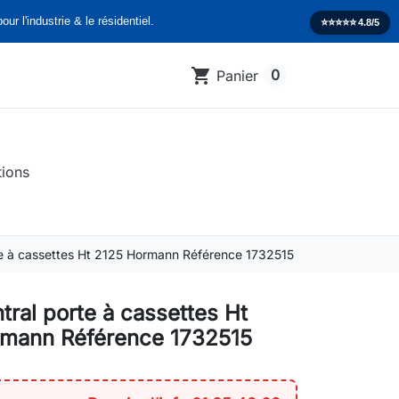
our l'industrie & le résidentiel.
⭐️⭐️⭐️⭐️⭐️
4.8/5
shopping_cart
0
Panier
tions
rte à cassettes Ht 2125 Hormann Référence 1732515
ntral porte à cassettes Ht
mann Référence 1732515