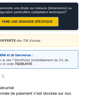
nécessite une étude sur-mesure (dimensions) ou
iguration particulière (adaptation technique)?
FAIRE UNE DEMANDE SPÉCIFIQUE
n
OFFERTE
dès 75€ d'achat
délité et de bienvenue :
 le site ? Bénéficiez immédiatement de 2% de
ec le code
(1QGBJH31)
.
sécurisé
nnée de paiement n'est stockée sur nos