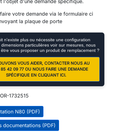
it l'objet d'une demande spécifique.
aire votre demande via le formulaire ci
nvoyant la plaque de porte
t n'existe plus ou nécessite une configuration
e, dimensions particulières voir sur mesures, nous
 être vous proposer un produit de remplacement ?
OUVONS VOUS AIDER, CONTACTER NOUS AU
01 85 42 09 77 OU NOUS FAIRE UNE DEMANDE
SPÉCIFIQUE EN CLIQUANT ICI.
OR-1732515
tation N80 (PDF)
es documentations (PDF)