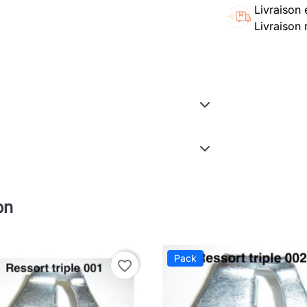
Livraison 
Livraison 
on
Pack
favorite_border