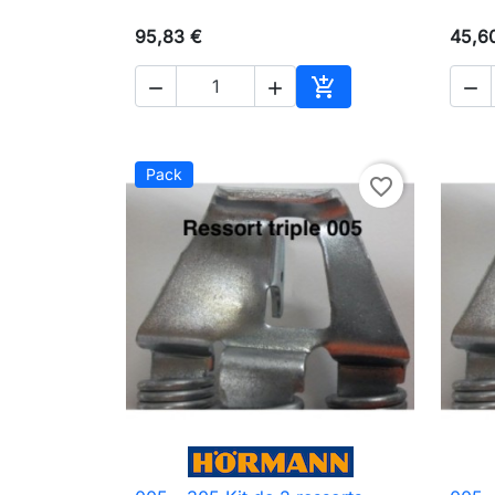
95,83 €
45,6




Ajouter au panier
Pack
favorite_border