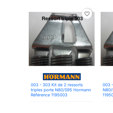
favorite_border
003 - 303 Kit de 2 ressorts
003 -

Aperçu rapide
triples porte N80/S95 Hormann
N80/
Référence 1195003
1195