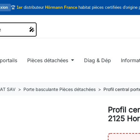
🏆
1er
distributeur
Hörmann France
habitat pièces certifiées d'origine p
xion
🎤
🎤
portails
Pièces détachées
Diag & Dép
Informa
AT SAV
Porte basculante Pièces détachées
Profil central po
Profil ce
2125 Hor