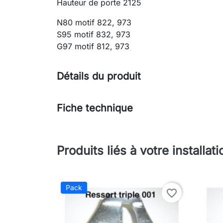
Hauteur de porte 2125
N80 motif 822, 973
S95 motif 832, 973
G97 motif 812, 973
Détails du produit
Fiche technique
Produits liés à votre installati
Pack
favorite_border