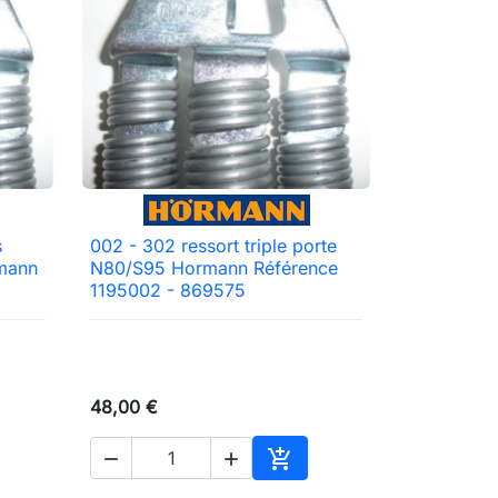
s
002 - 302 ressort triple porte

Aperçu rapide
rmann
N80/S95 Hormann Référence
1195002 - 869575
48,00 €



ter au panier
Ajouter au panier