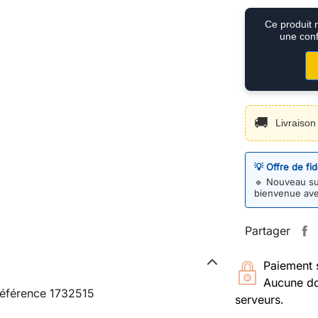
Ce produit 
une conf
🚚
Livraiso
💡 Offre de fi
🔹
Nouveau sur
bienvenue av
Partager
Paiement 
Aucune do
Référence 1732515
serveurs.