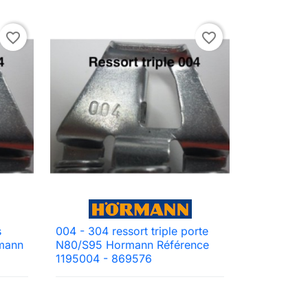
favorite_border
favorite_border
s
004 - 304 ressort triple porte

Aperçu rapide
rmann
N80/S95 Hormann Référence
1195004 - 869576