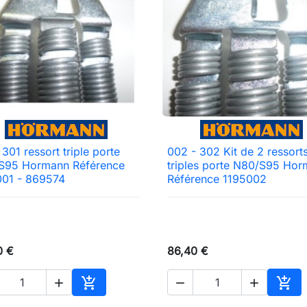
 301 ressort triple porte
002 - 302 Kit de 2 ressort

Aperçu rapide

Aperçu rapide
S95 Hormann Référence
triples porte N80/S95 Ho
001 - 869574
Référence 1195002
0 €
86,40 €





Ajouter au panier
Ajou