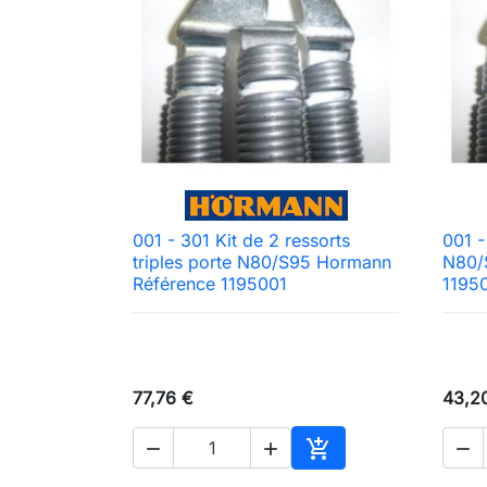
001 - 301 Kit de 2 ressorts
001 -

Aperçu rapide
triples porte N80/S95 Hormann
N80/
Référence 1195001
1195
77,76 €
43,2




Ajouter au panier