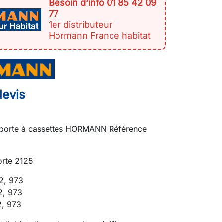
Besoin d‘info 01 85 42 09
77
1er distributeur
Hormann France habitat
devis
al porte à cassettes HORMANN Référence
orte 2125
2, 973
2, 973
2, 973