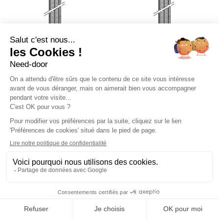


027 - 427 Kit de 2
027 - 427 ressort
ressorts quadruples
quadruple porte
porte N80/S95
N80/S95 Hormann
Hormann Référence
Référence 1195027
1195027P
205,69 €
118,80 €




Ajouter au panier
Ajouter au pa

