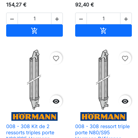
154,27 €
92,40 €




Ajouter au panier
Ajouter au pa


favorite_border
favorite_border


008 - 308 Kit de 2
008 - 308 ressort triple
ressorts triples porte
porte N80/S95