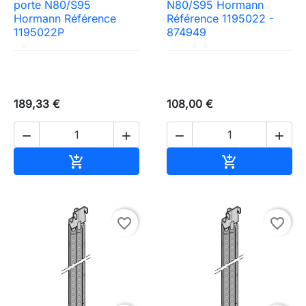
porte N80/S95
N80/S95 Hormann
Hormann Référence
Référence 1195022 -
1195022P
874949
189,33 €
108,00 €




Ajouter au panier
Ajouter au pa


favorite_border
favorite_border