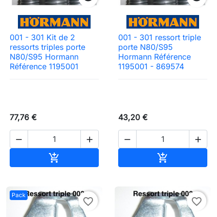
001 - 301 Kit de 2
001 - 301 ressort triple
ressorts triples porte
porte N80/S95
N80/S95 Hormann
Hormann Référence
Référence 1195001
1195001 - 869574
77,76 €
43,20 €




Ajouter au panier
Ajouter au pa


Pack
favorite_border
favorite_border