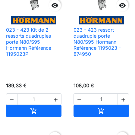


023 - 423 Kit de 2
023 - 423 ressort
ressorts quadruples
quadruple porte
porte N80/S95
N80/S95 Hormann
Hormann Référence
Référence 1195023 -
1195023P
874950
189,33 €
108,00 €




Ajouter au panier
Ajouter au pa

