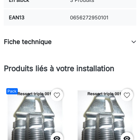
EAN13
0656272950101
Fiche technique
Produits liés à votre installation
Pack
favorite_border
favorite_border

