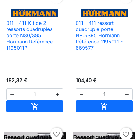
011 - 411 Kit de 2
011 - 411 ressort
ressorts quadruples
quadruple porte
porte N80/S95
N80/S95 Hormann
Hormann Référence
Référence 1195011 -
1195011P
869577
182,32 €
104,40 €




Ajouter au panier
Ajouter au pa


favorite_border
favorite_border