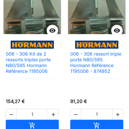


006 - 306 Kit de 2
006 - 306 ressort triple
ressorts triples porte
porte N80/S95
N80/S95 Hormann
Hormann Référence
Référence 1195006
1195006 - 874952
154,27 €
91,20 €




Ajouter au panier
Ajouter au pa

