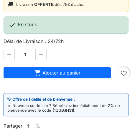
🚚
Livraison
OFFERTE
dès 75€ d'achat

En stock
Délai de Livraison : 24/72h



Ajouter au panier
favorite_border
💡 Offre de fidélité et de bienvenue :
🔹
Nouveau sur le site ? Bénéficiez immédiatement de 2% de
bienvenue avec le code
(1QGBJH31)
.
Partager