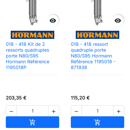


018 - 418 Kit de 2
018 - 418 ressort
ressorts quadruples
quadruple porte
porte N80/S95
N80/S95 Hormann
Hormann Référence
Référence 1195018 -
1195018P
871938
203,35 €
115,20 €




Ajouter au panier
Ajouter au pa

