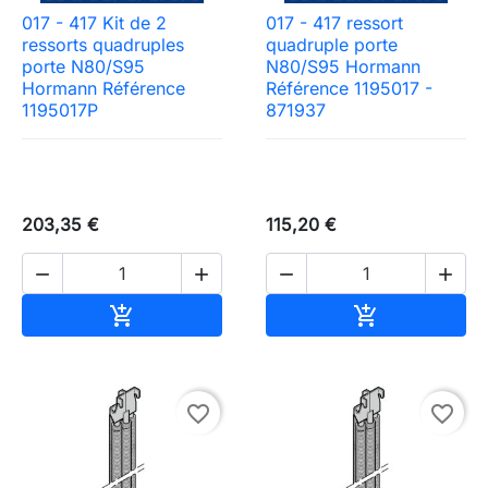
017 - 417 Kit de 2
017 - 417 ressort
ressorts quadruples
quadruple porte
porte N80/S95
N80/S95 Hormann
Hormann Référence
Référence 1195017 -
1195017P
871937
203,35 €
115,20 €




Ajouter au panier
Ajouter au pa


favorite_border
favorite_border