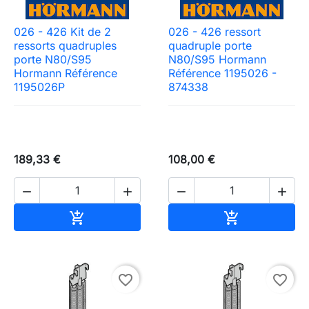
026 - 426 Kit de 2
026 - 426 ressort
ressorts quadruples
quadruple porte
porte N80/S95
N80/S95 Hormann
Hormann Référence
Référence 1195026 -
1195026P
874338
189,33 €
108,00 €




Ajouter au panier
Ajouter au pa


Need-door
favorite_border
favorite_border