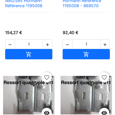
N80/S95 Hormann
Hormann Référence
Référence 1195008
1195008 - 869570
154,27 €
92,40 €




Ajouter au panier
Ajouter au pa


favorite_border
favorite_border

