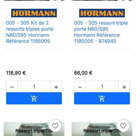
005 - 305 Kit de 2
005 - 305 ressort triple
ressorts triples porte
porte N80/S95
N80/S95 Hormann
Hormann Référence
Référence 1195005
1195005 - 874945
118,80 €
66,00 €




Ajouter au panier
Ajouter au pa


favorite_border
favorite_border