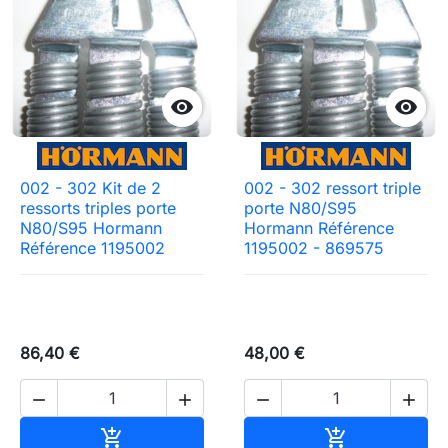


002 - 302 Kit de 2
002 - 302 ressort triple
ressorts triples porte
porte N80/S95
N80/S95 Hormann
Hormann Référence
Référence 1195002
1195002 - 869575
86,40 €
48,00 €




Ajouter au panier
Ajouter au pa

