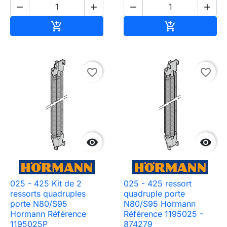




Ajouter au panier
Ajouter au pa


favorite_border
favorite_border


025 - 425 Kit de 2
025 - 425 ressort
ressorts quadruples
quadruple porte
porte N80/S95
N80/S95 Hormann
Hormann Référence
Référence 1195025 -
1195025P
874279