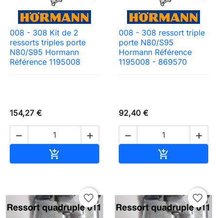
008 - 308 Kit de 2
008 - 308 ressort triple
ressorts triples porte
porte N80/S95
N80/S95 Hormann
Hormann Référence
Référence 1195008
1195008 - 869570
154,27 €
92,40 €




Ajouter au panier
Ajouter au pa


favorite_border
favorite_border