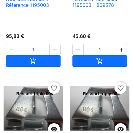
Référence 1195003
1195003 - 869578
95,83 €
45,60 €




Ajouter au panier
Ajouter au pa


favorite_border
favorite_border

