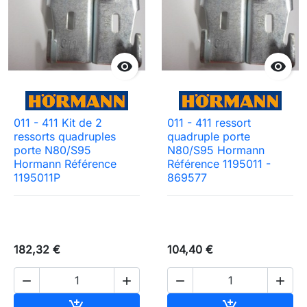


011 - 411 Kit de 2
011 - 411 ressort
ressorts quadruples
quadruple porte
porte N80/S95
N80/S95 Hormann
Hormann Référence
Référence 1195011 -
1195011P
869577
182,32 €
104,40 €




Ajouter au panier
Ajouter au pa