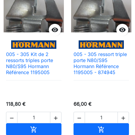


005 - 305 Kit de 2
005 - 305 ressort triple
ressorts triples porte
porte N80/S95
N80/S95 Hormann
Hormann Référence
Référence 1195005
1195005 - 874945
118,80 €
66,00 €




Ajouter au panier
Ajouter au pa

