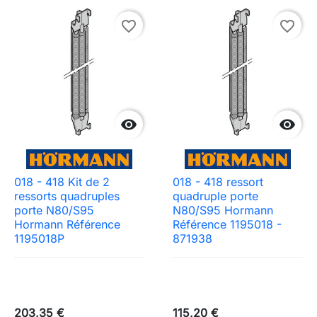
favorite_border
favorite_border


018 - 418 Kit de 2
018 - 418 ressort
ressorts quadruples
quadruple porte
porte N80/S95
N80/S95 Hormann
Hormann Référence
Référence 1195018 -
1195018P
871938
203,35 €
115,20 €