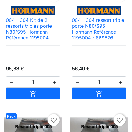
004 - 304 Kit de 2
004 - 304 ressort triple
ressorts triples porte
porte N80/S95
N80/S95 Hormann
Hormann Référence
Référence 1195004
1195004 - 869576
95,83 €
56,40 €




Ajouter au panier
Ajouter au pa


Pack
favorite_border
favorite_border