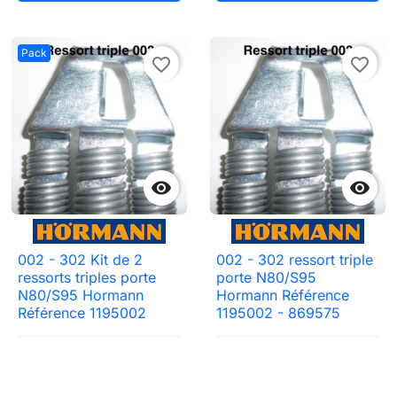
Pack
favorite_border
favorite_border


002 - 302 Kit de 2
002 - 302 ressort triple
ressorts triples porte
porte N80/S95
N80/S95 Hormann
Hormann Référence
Référence 1195002
1195002 - 869575