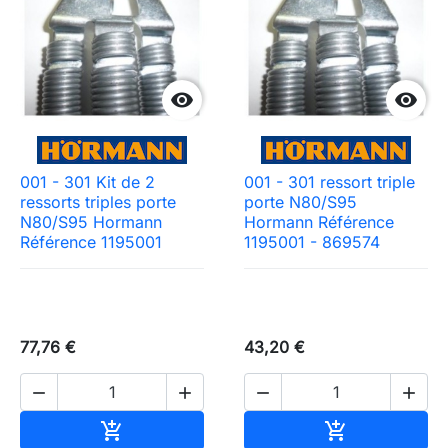


001 - 301 Kit de 2
001 - 301 ressort triple
ressorts triples porte
porte N80/S95
N80/S95 Hormann
Hormann Référence
Référence 1195001
1195001 - 869574
77,76 €
43,20 €




Ajouter au panier
Ajouter au pa

