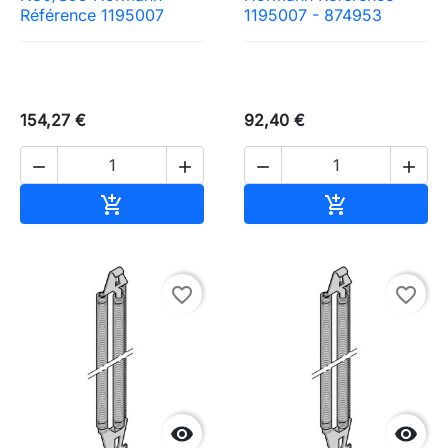
Référence 1195007
1195007 - 874953
154,27 €
92,40 €




Ajouter au panier
Ajouter au pa


favorite_border
favorite_border

