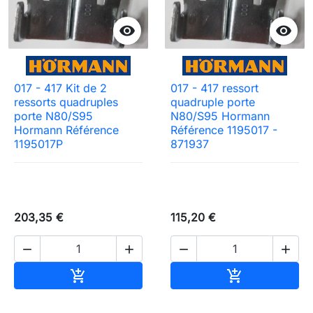


017 - 417 Kit de 2
017 - 417 ressort
ressorts quadruples
quadruple porte
porte N80/S95
N80/S95 Hormann
Hormann Référence
Référence 1195017 -
1195017P
871937
203,35 €
115,20 €




Ajouter au panier
Ajouter au pa

