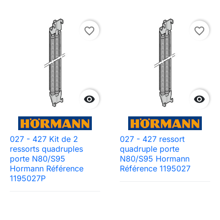
favorite_border
favorite_border


027 - 427 Kit de 2
027 - 427 ressort
ressorts quadruples
quadruple porte
porte N80/S95
N80/S95 Hormann
Hormann Référence
Référence 1195027
Need-door
1195027P