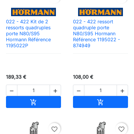
022 - 422 Kit de 2
022 - 422 ressort
ressorts quadruples
quadruple porte
porte N80/S95
N80/S95 Hormann
Hormann Référence
Référence 1195022 -
1195022P
874949
189,33 €
108,00 €




Ajouter au panier
Ajouter au pa


favorite_border
favorite_border