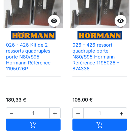


026 - 426 Kit de 2
026 - 426 ressort
ressorts quadruples
quadruple porte
porte N80/S95
N80/S95 Hormann
Hormann Référence
Référence 1195026 -
1195026P
874338
189,33 €
108,00 €




Ajouter au panier
Ajouter au pa

