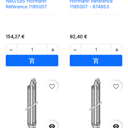
N80/S95 Hormann
Hormann Référence
Référence 1195007
1195007 - 874953
154,27 €
92,40 €




Ajouter au panier
Ajouter au pa


favorite_border
favorite_border

