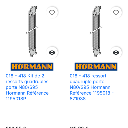
favorite_border
favorite_border


018 - 418 Kit de 2
018 - 418 ressort
ressorts quadruples
quadruple porte
porte N80/S95
N80/S95 Hormann
Hormann Référence
Référence 1195018 -
1195018P
871938