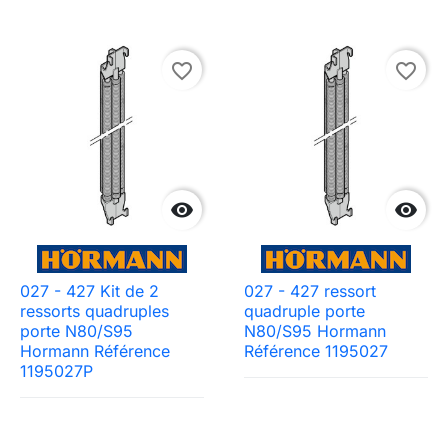
favorite_border
favorite_border


027 - 427 Kit de 2
027 - 427 ressort
ressorts quadruples
quadruple porte
porte N80/S95
N80/S95 Hormann
Hormann Référence
Référence 1195027
Need-door
1195027P