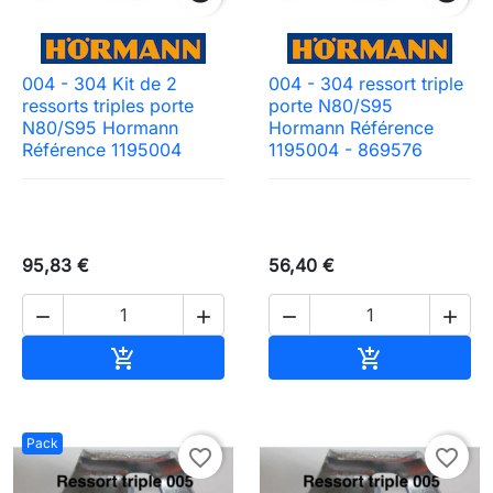
004 - 304 Kit de 2
004 - 304 ressort triple
ressorts triples porte
porte N80/S95
N80/S95 Hormann
Hormann Référence
Référence 1195004
1195004 - 869576
95,83 €
56,40 €




Ajouter au panier
Ajouter au pa


Pack
favorite_border
favorite_border