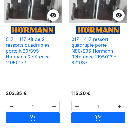


017 - 417 Kit de 2
017 - 417 ressort
ressorts quadruples
quadruple porte
porte N80/S95
N80/S95 Hormann
Hormann Référence
Référence 1195017 -
1195017P
871937
203,35 €
115,20 €




Ajouter au panier
Ajouter au pa

