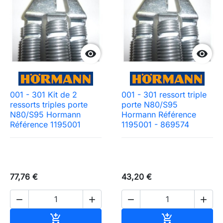


001 - 301 Kit de 2
001 - 301 ressort triple
ressorts triples porte
porte N80/S95
N80/S95 Hormann
Hormann Référence
Référence 1195001
1195001 - 869574
77,76 €
43,20 €




Ajouter au panier
Ajouter au pa

