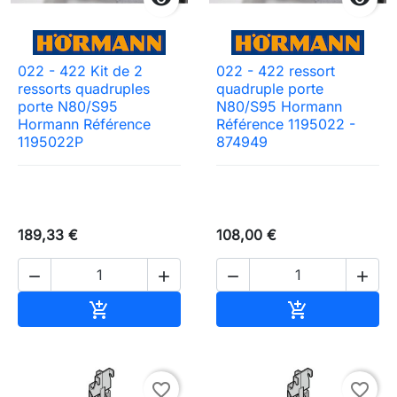
022 - 422 Kit de 2
022 - 422 ressort
ressorts quadruples
quadruple porte
porte N80/S95
N80/S95 Hormann
Hormann Référence
Référence 1195022 -
1195022P
874949
189,33 €
108,00 €




Ajouter au panier
Ajouter au pa


favorite_border
favorite_border