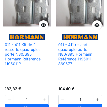


011 - 411 Kit de 2
011 - 411 ressort
ressorts quadruples
quadruple porte
porte N80/S95
N80/S95 Hormann
Hormann Référence
Référence 1195011 -
1195011P
869577
182,32 €
104,40 €



