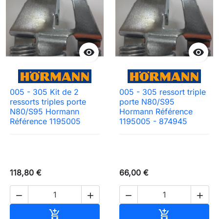


005 - 305 Kit de 2
005 - 305 ressort triple
ressorts triples porte
porte N80/S95
N80/S95 Hormann
Hormann Référence
Référence 1195005
1195005 - 874945
118,80 €
66,00 €




Ajouter au panier
Ajouter au pa

