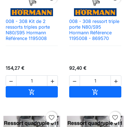
008 - 308 Kit de 2
008 - 308 ressort triple
ressorts triples porte
porte N80/S95
N80/S95 Hormann
Hormann Référence
Référence 1195008
1195008 - 869570
154,27 €
92,40 €




Ajouter au panier
Ajouter au pa


favorite_border
favorite_border