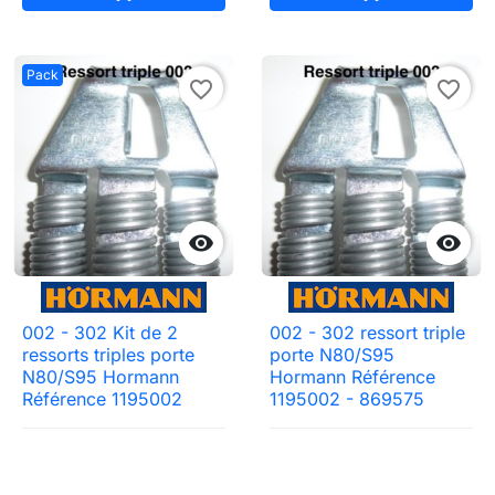
Pack
favorite_border
favorite_border


002 - 302 Kit de 2
002 - 302 ressort triple
ressorts triples porte
porte N80/S95
N80/S95 Hormann
Hormann Référence
Référence 1195002
1195002 - 869575