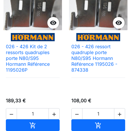


026 - 426 Kit de 2
026 - 426 ressort
ressorts quadruples
quadruple porte
porte N80/S95
N80/S95 Hormann
Hormann Référence
Référence 1195026 -
1195026P
874338
189,33 €
108,00 €




Ajouter au panier
Ajouter au pa

