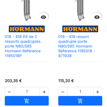


018 - 418 Kit de 2
018 - 418 ressort
ressorts quadruples
quadruple porte
porte N80/S95
N80/S95 Hormann
Hormann Référence
Référence 1195018 -
1195018P
871938
203,35 €
115,20 €




Ajouter au panier
Ajouter au pa

