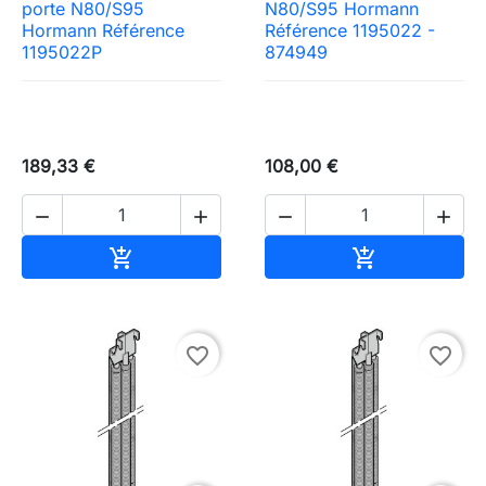
porte N80/S95
N80/S95 Hormann
Hormann Référence
Référence 1195022 -
1195022P
874949
189,33 €
108,00 €




Ajouter au panier
Ajouter au pa


favorite_border
favorite_border