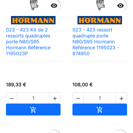


023 - 423 Kit de 2
023 - 423 ressort
ressorts quadruples
quadruple porte
porte N80/S95
N80/S95 Hormann
Hormann Référence
Référence 1195023 -
1195023P
874950
189,33 €
108,00 €




Ajouter au panier
Ajouter au pa

