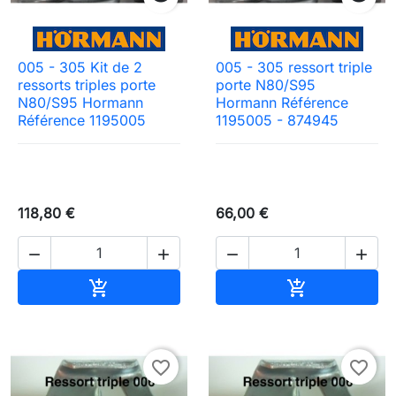
005 - 305 Kit de 2
005 - 305 ressort triple
ressorts triples porte
porte N80/S95
N80/S95 Hormann
Hormann Référence
Référence 1195005
1195005 - 874945
118,80 €
66,00 €




Ajouter au panier
Ajouter au pa


favorite_border
favorite_border