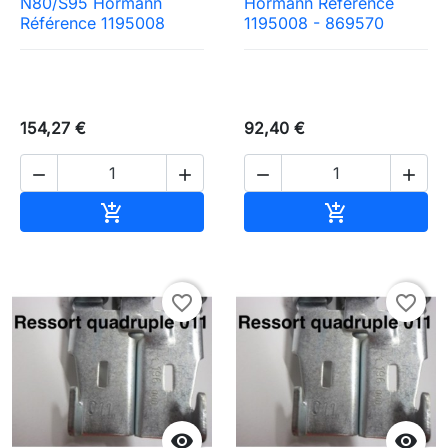
N80/S95 Hormann
Hormann Référence
Référence 1195008
1195008 - 869570
154,27 €
92,40 €




Ajouter au panier
Ajouter au pa


favorite_border
favorite_border

