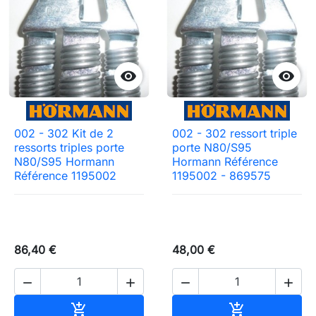


002 - 302 Kit de 2
002 - 302 ressort triple
ressorts triples porte
porte N80/S95
N80/S95 Hormann
Hormann Référence
Référence 1195002
1195002 - 869575
86,40 €
48,00 €




Ajouter au panier
Ajouter au pa

