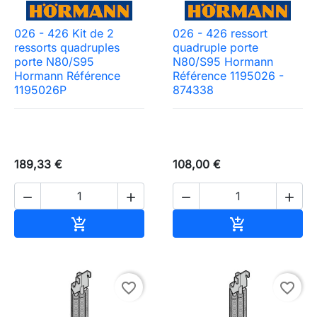
026 - 426 Kit de 2
026 - 426 ressort
ressorts quadruples
quadruple porte
porte N80/S95
N80/S95 Hormann
Hormann Référence
Référence 1195026 -
1195026P
874338
189,33 €
108,00 €




Ajouter au panier
Ajouter au pa


favorite_border
favorite_border