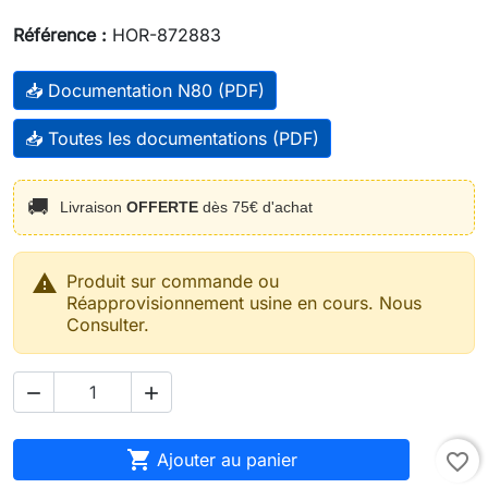
Référence :
HOR-872883
📥 Documentation N80 (PDF)
📥 Toutes les documentations (PDF)
🚚
Livraison
OFFERTE
dès 75€ d'achat

Produit sur commande ou
Réapprovisionnement usine en cours. Nous
Consulter.



Ajouter au panier
favorite_border