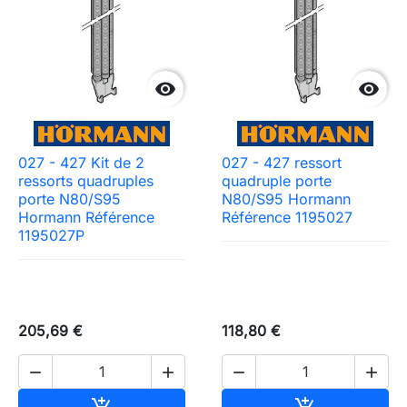


027 - 427 Kit de 2
027 - 427 ressort
ressorts quadruples
quadruple porte
porte N80/S95
N80/S95 Hormann
Hormann Référence
Référence 1195027
1195027P
Need-door
205,69 €
118,80 €




Ajouter au panier
Ajouter au pa