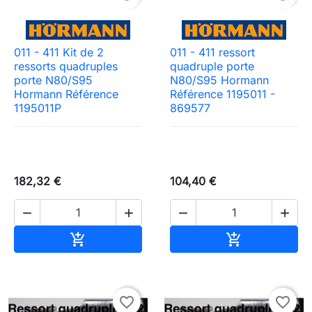
011 - 411 Kit de 2
011 - 411 ressort
ressorts quadruples
quadruple porte
porte N80/S95
N80/S95 Hormann
Hormann Référence
Référence 1195011 -
1195011P
869577
182,32 €
104,40 €




Ajouter au panier
Ajouter au pa


favorite_border
favorite_border