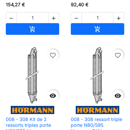
154,27 €
92,40 €




Ajouter au panier
Ajouter au pa


favorite_border
favorite_border


008 - 308 Kit de 2
008 - 308 ressort triple
ressorts triples porte
porte N80/S95