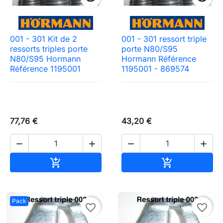
001 - 301 Kit de 2
001 - 301 ressort triple
ressorts triples porte
porte N80/S95
N80/S95 Hormann
Hormann Référence
Référence 1195001
1195001 - 869574
77,76 €
43,20 €




Ajouter au panier
Ajouter au pa


Pack
favorite_border
favorite_border