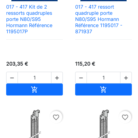
017 - 417 Kit de 2
017 - 417 ressort
ressorts quadruples
quadruple porte
porte N80/S95
N80/S95 Hormann
Hormann Référence
Référence 1195017 -
1195017P
871937
203,35 €
115,20 €




Ajouter au panier
Ajouter au pa


favorite_border
favorite_border