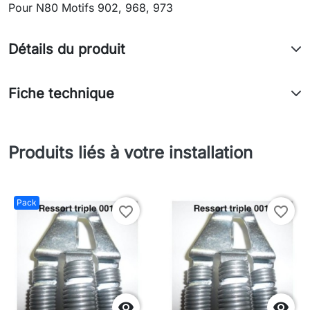
Pour N80 Motifs 902, 968, 973
Détails du produit
Fiche technique
Produits liés à votre installation
Pack
favorite_border
favorite_border

