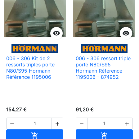


006 - 306 Kit de 2
006 - 306 ressort triple
ressorts triples porte
porte N80/S95
N80/S95 Hormann
Hormann Référence
Référence 1195006
1195006 - 874952
154,27 €
91,20 €




Ajouter au panier
Ajouter au pa

