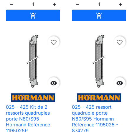




Ajouter au panier
Ajouter au pa


favorite_border
favorite_border


025 - 425 Kit de 2
025 - 425 ressort
ressorts quadruples
quadruple porte
porte N80/S95
N80/S95 Hormann
Hormann Référence
Référence 1195025 -
1195025P
874279