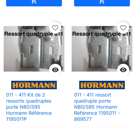


favorite_border
favorite_border


011 - 411 Kit de 2
011 - 411 ressort
ressorts quadruples
quadruple porte
porte N80/S95
N80/S95 Hormann
Hormann Référence
Référence 1195011 -
1195011P
869577