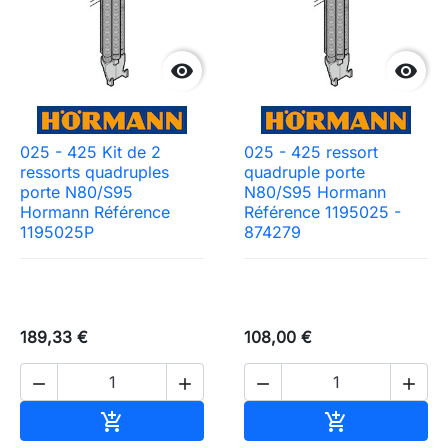


025 - 425 Kit de 2
025 - 425 ressort
ressorts quadruples
quadruple porte
porte N80/S95
N80/S95 Hormann
Hormann Référence
Référence 1195025 -
1195025P
874279
189,33 €
108,00 €




Ajouter au panier
Ajouter au pa

