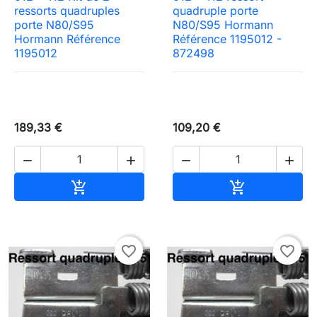
ressorts quadruples
quadruple porte
porte N80/S95
N80/S95 Hormann
Hormann Référence
Référence 1195012 -
1195012
872498
189,33 €
109,20 €




Ajouter au panier
Ajouter au pa


favorite_border
favorite_border