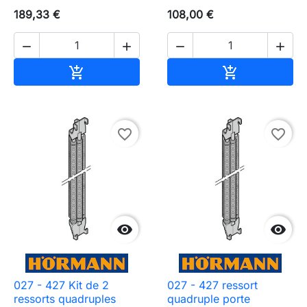
189,33 €
108,00 €




Ajouter au panier
Ajouter au pa


favorite_border
favorite_border


Need-door
027 - 427 Kit de 2
027 - 427 ressort
ressorts quadruples
quadruple porte