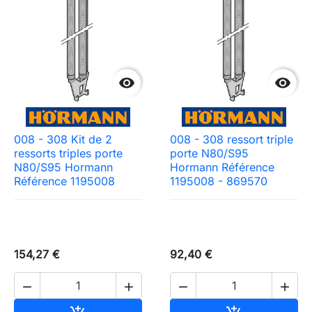


008 - 308 Kit de 2
008 - 308 ressort triple
ressorts triples porte
porte N80/S95
N80/S95 Hormann
Hormann Référence
Référence 1195008
1195008 - 869570
154,27 €
92,40 €




Ajouter au panier
Ajouter au pa