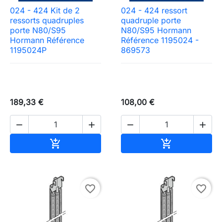
024 - 424 Kit de 2
024 - 424 ressort
ressorts quadruples
quadruple porte
porte N80/S95
N80/S95 Hormann
Hormann Référence
Référence 1195024 -
1195024P
869573
189,33 €
108,00 €




Ajouter au panier
Ajouter au pa


favorite_border
favorite_border