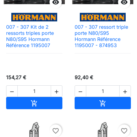


007 - 307 Kit de 2
007 - 307 ressort triple
ressorts triples porte
porte N80/S95
N80/S95 Hormann
Hormann Référence
Référence 1195007
1195007 - 874953
154,27 €
92,40 €




Ajouter au panier
Ajouter au pa


favorite_border
favorite_border