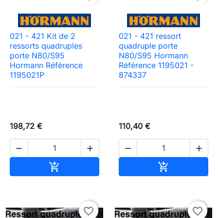
021 - 421 Kit de 2
021 - 421 ressort
ressorts quadruples
quadruple porte
porte N80/S95
N80/S95 Hormann
Hormann Référence
Référence 1195021 -
1195021P
874337
198,72 €
110,40 €




Ajouter au panier
Ajouter au pa


favorite_border
favorite_border