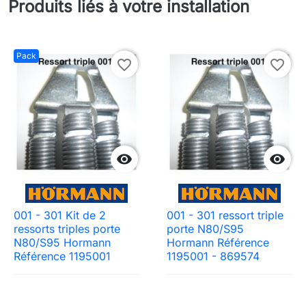
Produits liés à votre installation
Pack
favorite_border
favorite_border


001 - 301 Kit de 2
001 - 301 ressort triple
ressorts triples porte
porte N80/S95
N80/S95 Hormann
Hormann Référence
Référence 1195001
1195001 - 869574