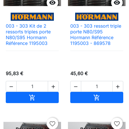


003 - 303 Kit de 2
003 - 303 ressort triple
ressorts triples porte
porte N80/S95
N80/S95 Hormann
Hormann Référence
Référence 1195003
1195003 - 869578
95,83 €
45,60 €




Ajouter au panier
Ajouter au pa


favorite_border
favorite_border