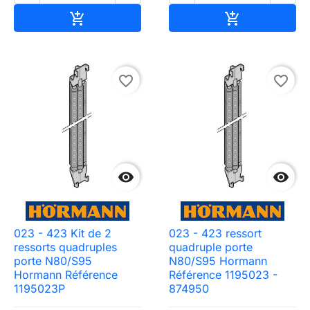
Ajouter au panier
Ajouter au pa


favorite_border
favorite_border


023 - 423 Kit de 2
023 - 423 ressort
ressorts quadruples
quadruple porte
porte N80/S95
N80/S95 Hormann
Hormann Référence
Référence 1195023 -
1195023P
874950