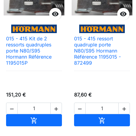


015 - 415 Kit de 2
015 - 415 ressort
ressorts quadruples
quadruple porte
porte N80/S95
N80/S95 Hormann
Hormann Référence
Référence 1195015 -
1195015P
872499
151,20 €
87,60 €




Ajouter au panier
Ajouter au pa

