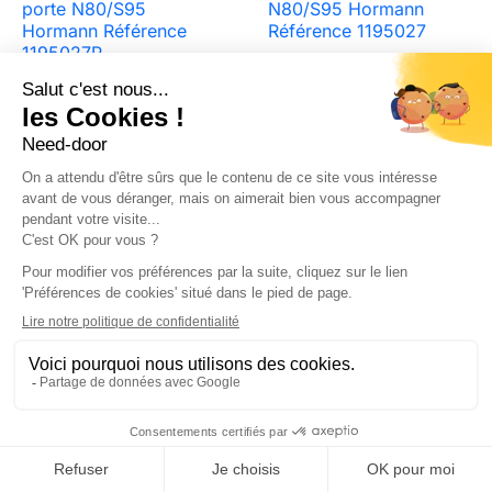
porte N80/S95
N80/S95 Hormann
Hormann Référence
Référence 1195027
1195027P
205,69 €
118,80 €




Ajouter au panier
Ajouter au pa


favorite_border
favorite_border