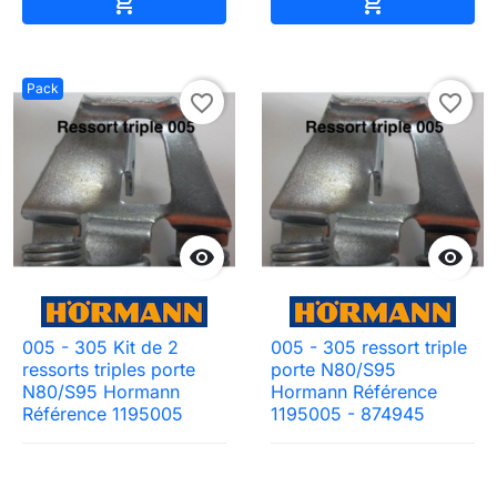
Ajouter au panier
Ajouter au pa


Pack
favorite_border
favorite_border


005 - 305 Kit de 2
005 - 305 ressort triple
ressorts triples porte
porte N80/S95
N80/S95 Hormann
Hormann Référence
Référence 1195005
1195005 - 874945