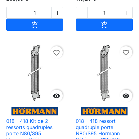




Ajouter au panier
Ajouter au pa


favorite_border
favorite_border


018 - 418 Kit de 2
018 - 418 ressort
ressorts quadruples
quadruple porte
porte N80/S95
N80/S95 Hormann