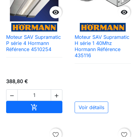


Moteur SAV Supramatic
Moteur SAV Supramatic
P série 4 Hormann
H série 1 40Mhz
Référence 4510254
Hormann Référence
435116
388,80 €


Ajouter au panier

Voir détails
favorite_border
favorite_border