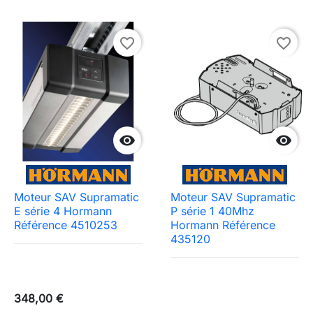
favorite_border
favorite_border


Moteur SAV Supramatic
Moteur SAV Supramatic
E série 4 Hormann
P série 1 40Mhz
Référence 4510253
Hormann Référence
435120
348,00 €