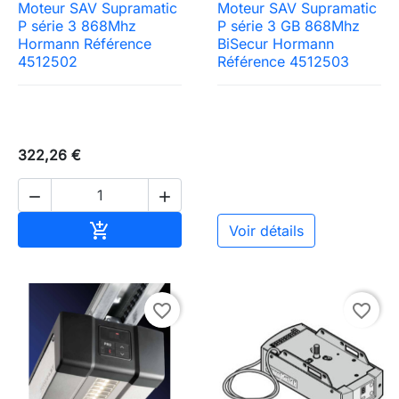
Moteur SAV Supramatic
Moteur SAV Supramatic
P série 3 868Mhz
P série 3 GB 868Mhz
Hormann Référence
BiSecur Hormann
4512502
Référence 4512503
322,26 €


Ajouter au panier

Voir détails
favorite_border
favorite_border