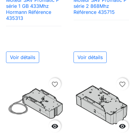
Moteur SAV Promatic P
Moteur SAV Promatic P
série 1 GB 433Mhz
série 2 868Mhz
Hormann Référence
Référence 435715
435313
Voir détails
Voir détails
favorite_border
favorite_border

