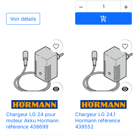


Ajouter au pa

Voir détails
favorite_border
favorite_border


Chargeur LG 24 pour
Chargeur LG 24.1
moteur Akku Hormann
Hormann référence
référence 438699
439552