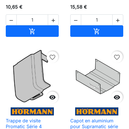
10,65 €
15,58 €




Ajouter au panier
Ajouter au pa


favorite_border
favorite_border


Trappe de visite
Capot en aluminium
Promatic Série 4
pour Supramatic série