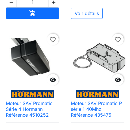


Ajouter au panier

Voir détails
favorite_border
favorite_border


Moteur SAV Promatic
Moteur SAV Promatic P
Série 4 Hormann
série 1 40Mhz
Référence 4510252
Référence 435475