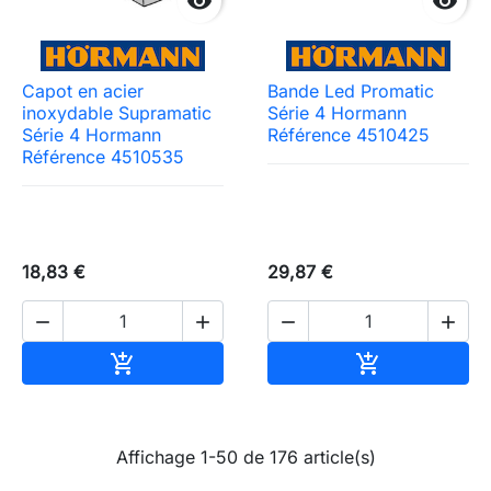


Capot en acier
Bande Led Promatic
inoxydable Supramatic
Série 4 Hormann
Série 4 Hormann
Référence 4510425
Référence 4510535
18,83 €
29,87 €




Ajouter au panier
Ajouter au pa


Affichage 1-50 de 176 article(s)