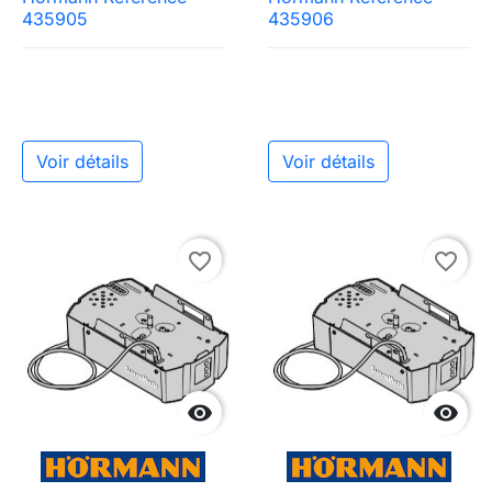
435905
435906
Voir détails
Voir détails
favorite_border
favorite_border

