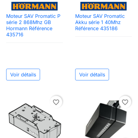
Moteur SAV Promatic P
Moteur SAV Promatic
série 2 868Mhz GB
Akku série 1 40Mhz
Hormann Référence
Référence 435186
435716
Voir détails
Voir détails
favorite_border
favorite_border