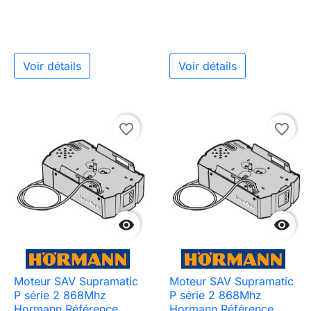
Voir détails
Voir détails
favorite_border
favorite_border


Moteur SAV Supramatic
Moteur SAV Supramatic
P série 2 868Mhz
P série 2 868Mhz
Hormann Référence
Hormann Référence