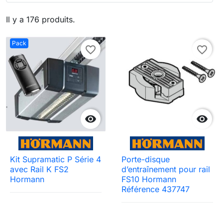
Il y a 176 produits.
Pack
favorite_border
favorite_border


Kit Supramatic P Série 4
Porte-disque
avec Rail K FS2
d’entraînement pour rail
Hormann
FS10 Hormann
Référence 437747