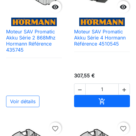


Moteur SAV Promatic
Moteur SAV Promatic
Akku Série 2 868Mhz
Akku Série 4 Hormann
Hormann Référence
Référence 4510545
435745
307,55 €


Ajouter au pa

Voir détails
favorite_border
favorite_border