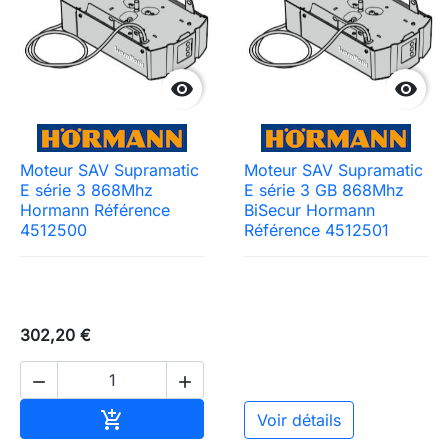


Moteur SAV Supramatic
Moteur SAV Supramatic
E série 3 868Mhz
E série 3 GB 868Mhz
Hormann Référence
BiSecur Hormann
4512500
Référence 4512501
302,20 €


Ajouter au panier

Voir détails