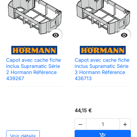


Capot avec cache fiche
Capot avec cache fiche
inclus Supramatic Série
inclus Supramatic Série
2 Hormann Référence
3 Hormann Référence
439267
436713
44,15 €


Ajouter au pa

Voir détails