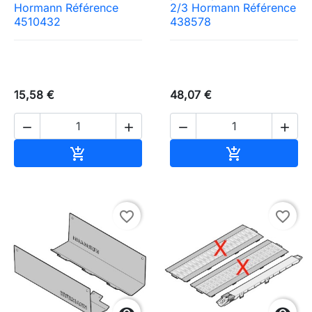
Hormann Référence
2/3 Hormann Référence
4510432
438578
15,58 €
48,07 €




Ajouter au panier
Ajouter au pa


favorite_border
favorite_border