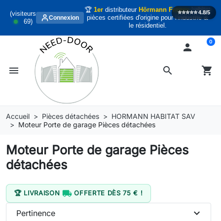
🏆
1er
distributeur
Hörmann France
habitat
⭐️⭐️⭐️⭐️⭐️
4.8/5
(visiteurs
pièces certifiées d'origine pour l'industrie &
Connexion
69
)
le résidentiel.
0

menu
search
shopping_cart
Accueil
Pièces détachées
HORMANN HABITAT SAV
Moteur Porte de garage Pièces détachées
Moteur Porte de garage Pièces
détachées

🏆 LIVRAISON
OFFERTE DÈS 75 € !
expand_more
Pertinence