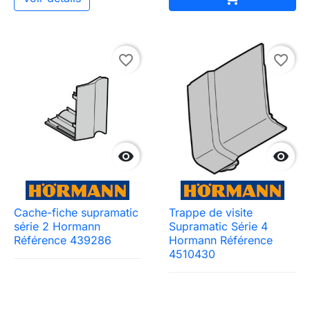
favorite_border
favorite_border


Cache-fiche supramatic
Trappe de visite
série 2 Hormann
Supramatic Série 4
Référence 439286
Hormann Référence
4510430