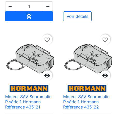


Ajouter au panier

Voir détails
favorite_border
favorite_border


Moteur SAV Supramatic
Moteur SAV Supramatic
P série 1 Hormann
P série 1 Hormann
Référence 435121
Référence 435122