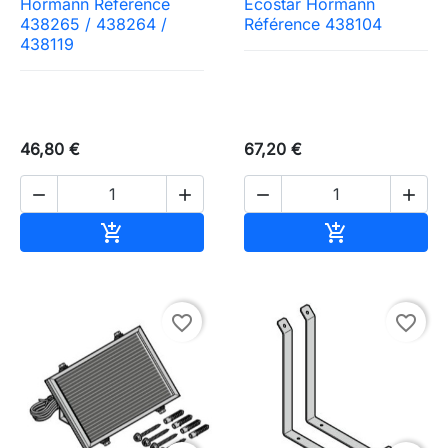
Hormann Référence
Ecostar Hormann
438265 / 438264 /
Référence 438104
438119
46,80 €
67,20 €




Ajouter au panier
Ajouter au pa


favorite_border
favorite_border