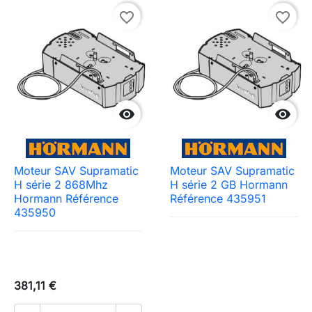
favorite_border
favorite_border


Moteur SAV Supramatic
Moteur SAV Supramatic
H série 2 868Mhz
H série 2 GB Hormann
Hormann Référence
Référence 435951
435950
381,11 €