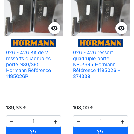


026 - 426 Kit de 2
026 - 426 ressort
ressorts quadruples
quadruple porte
porte N80/S95
N80/S95 Hormann
Hormann Référence
Référence 1195026 -
1195026P
874338
189,33 €
108,00 €




Ajouter au panier
Ajouter au pa

