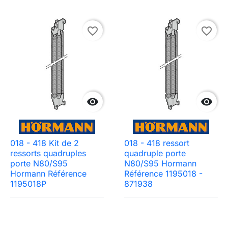
favorite_border
favorite_border


018 - 418 Kit de 2
018 - 418 ressort
ressorts quadruples
quadruple porte
porte N80/S95
N80/S95 Hormann
Hormann Référence
Référence 1195018 -
1195018P
871938