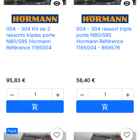


004 - 304 Kit de 2
004 - 304 ressort triple
ressorts triples porte
porte N80/S95
N80/S95 Hormann
Hormann Référence
Référence 1195004
1195004 - 869576
95,83 €
56,40 €




Ajouter au panier
Ajouter au pa


Pack
favorite_border
favorite_border