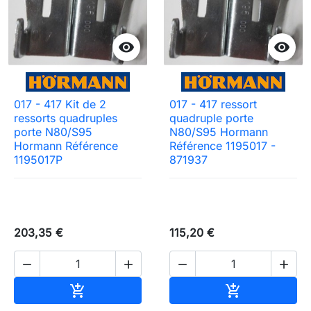


017 - 417 Kit de 2
017 - 417 ressort
ressorts quadruples
quadruple porte
porte N80/S95
N80/S95 Hormann
Hormann Référence
Référence 1195017 -
1195017P
871937
203,35 €
115,20 €




Ajouter au panier
Ajouter au pa

