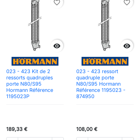
favorite_border
favorite_border


023 - 423 Kit de 2
023 - 423 ressort
ressorts quadruples
quadruple porte
porte N80/S95
N80/S95 Hormann
Hormann Référence
Référence 1195023 -
1195023P
874950
189,33 €
108,00 €