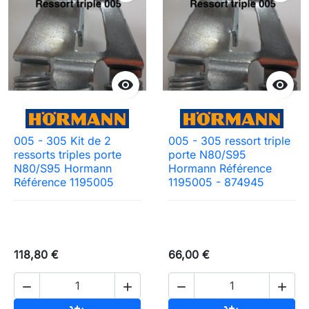


005 - 305 Kit de 2
005 - 305 ressort triple
ressorts triples porte
porte N80/S95
N80/S95 Hormann
Hormann Référence
Référence 1195005
1195005 - 874945
118,80 €
66,00 €



