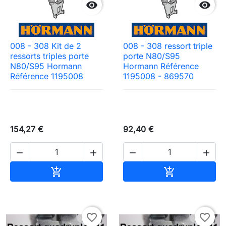


008 - 308 Kit de 2
008 - 308 ressort triple
ressorts triples porte
porte N80/S95
N80/S95 Hormann
Hormann Référence
Référence 1195008
1195008 - 869570
154,27 €
92,40 €




Ajouter au panier
Ajouter au pa


favorite_border
favorite_border