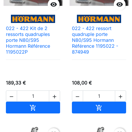


022 - 422 Kit de 2
022 - 422 ressort
ressorts quadruples
quadruple porte
porte N80/S95
N80/S95 Hormann
Hormann Référence
Référence 1195022 -
1195022P
874949
189,33 €
108,00 €




Ajouter au panier
Ajouter au pa

