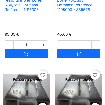
ressorts triples porte
porte N80/S95
N80/S95 Hormann
Hormann Référence
Référence 1195003
1195003 - 869578
95,83 €
45,60 €




Ajouter au panier
Ajouter au pa


favorite_border
favorite_border