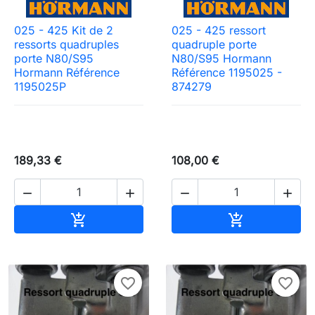
025 - 425 Kit de 2
025 - 425 ressort
ressorts quadruples
quadruple porte
porte N80/S95
N80/S95 Hormann
Hormann Référence
Référence 1195025 -
1195025P
874279
189,33 €
108,00 €




Ajouter au panier
Ajouter au pa


favorite_border
favorite_border