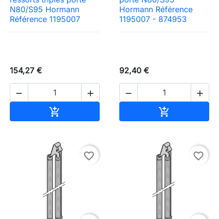
N80/S95 Hormann
Hormann Référence
Référence 1195007
1195007 - 874953
154,27 €
92,40 €




Ajouter au panier
Ajouter au pa


favorite_border
favorite_border