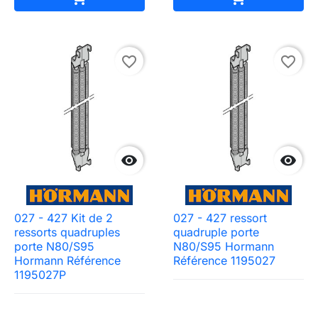
favorite_border
favorite_border


027 - 427 Kit de 2
027 - 427 ressort
ressorts quadruples
quadruple porte
porte N80/S95
N80/S95 Hormann
Need-door
Hormann Référence
Référence 1195027
1195027P