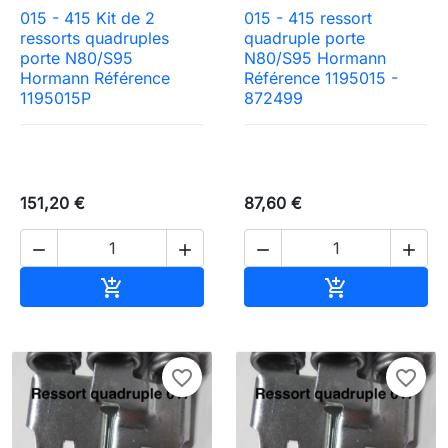
015 - 415 Kit de 2
015 - 415 ressort
ressorts quadruples
quadruple porte
porte N80/S95
N80/S95 Hormann
Hormann Référence
Référence 1195015 -
1195015P
872499
151,20 €
87,60 €




Ajouter au panier
Ajouter au pa


favorite_border
favorite_border