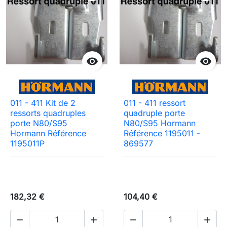


011 - 411 Kit de 2
011 - 411 ressort
ressorts quadruples
quadruple porte
porte N80/S95
N80/S95 Hormann
Hormann Référence
Référence 1195011 -
1195011P
869577
182,32 €
104,40 €



