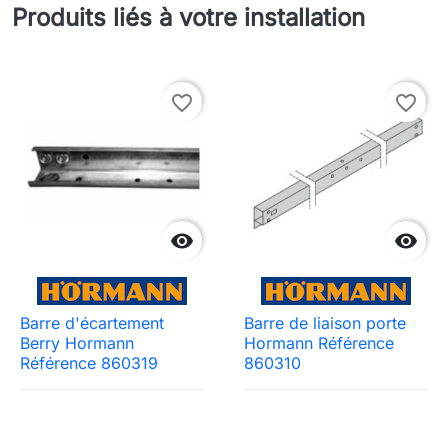
Produits liés à votre installation
favorite_border
favorite_border


Barre d'écartement
Barre de liaison porte
Berry Hormann
Hormann Référence
Référence 860319
860310