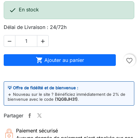

En stock
Délai de Livraison : 24/72h



Ajouter au panier
favorite_border
💡 Offre de fidélité et de bienvenue :
🔹
Nouveau sur le site ? Bénéficiez immédiatement de 2% de
bienvenue avec le code
(1QGBJH31)
.
Partager
Paiement sécurisé
Aucune donnée de paiement n'est stockée sur nos