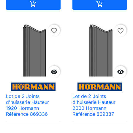
Ajouter au panier
Ajouter au pa


favorite_border
favorite_border


Lot de 2 Joints
Lot de 2 Joints
d'huisserie Hauteur
d'huisserie Hauteur
1920 Hormann
2000 Hormann
Référence 869336
Référence 869337