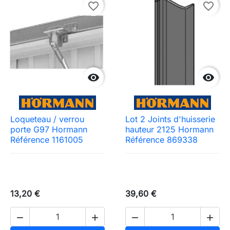
favorite_border
favorite_border


Loqueteau / verrou
Lot 2 Joints d'huisserie
porte G97 Hormann
hauteur 2125 Hormann
Référence 1161005
Référence 869338
13,20 €
39,60 €



