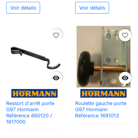
Voir détails
Voir détails
favorite_border
favorite_border


Ressort d'arrêt porte
Roulette gauche porte
G97 Hormann
G97 Hormann
Référence 860120 /
Référence 1691013
1617000