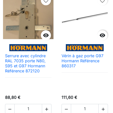
favorite_border
favorite_border


Serrure avec cylindre
Vérin à gaz porte G97
RAL 7035 porte N80,
Hormann Référence
S95 et G97 Hormann
860317
Référence 872120
88,80 €
111,60 €



