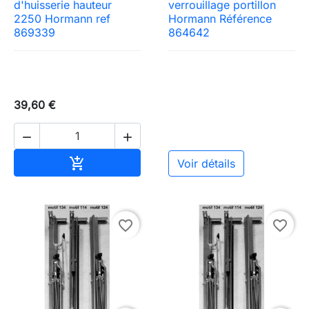
d'huisserie hauteur
verrouillage portillon
2250 Hormann ref
Hormann Référence
869339
864642
39,60 €


Ajouter au panier

Voir détails
favorite_border
favorite_border