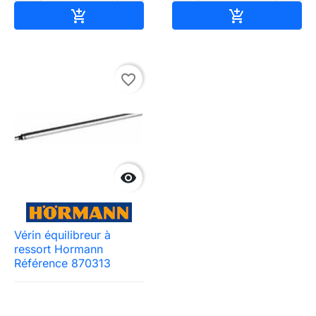
Ajouter au panier
Ajouter au pa


favorite_border

Vérin équilibreur à
ressort Hormann
Référence 870313