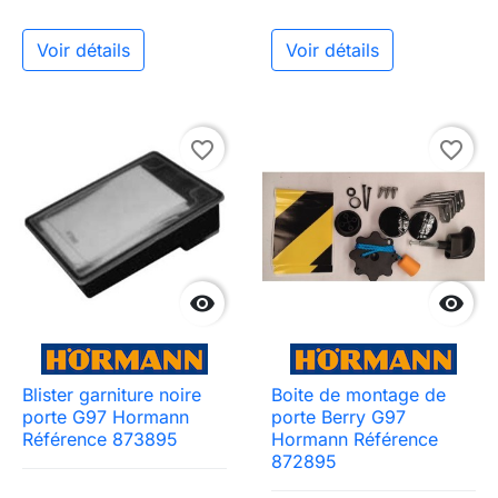
Voir détails
Voir détails
favorite_border
favorite_border


Blister garniture noire
Boite de montage de
porte G97 Hormann
porte Berry G97
Référence 873895
Hormann Référence
872895