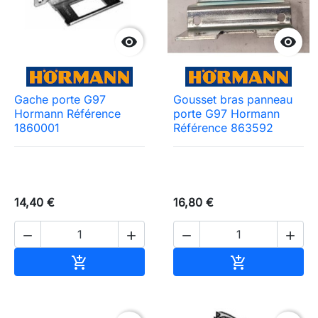


Gache porte G97
Gousset bras panneau
Hormann Référence
porte G97 Hormann
1860001
Référence 863592
14,40 €
16,80 €




Ajouter au panier
Ajouter au pa

