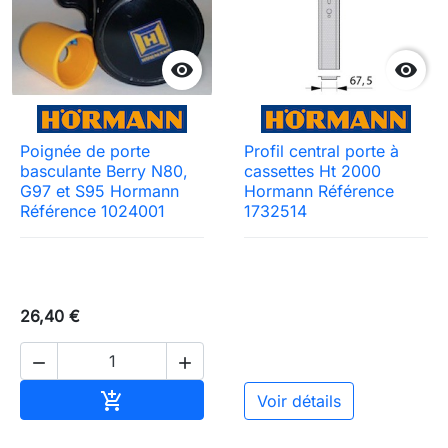


Poignée de porte
Profil central porte à
basculante Berry N80,
cassettes Ht 2000
G97 et S95 Hormann
Hormann Référence
Référence 1024001
1732514
26,40 €


Ajouter au panier

Voir détails