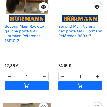


Second Main Roulette
Second Main Vérin à
gauche porte G97
gaz porte G97 Hormann
Hormann Référence
Référence 860317
1691013
12,36 €
74,16 €




Ajouter au panier
Ajouter au pa

