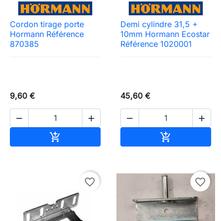
Cordon tirage porte
Demi cylindre 31,5 +
Hormann Référence
10mm Hormann Ecostar
870385
Référence 1020001
9,60 €
45,60 €




Ajouter au panier
Ajouter au pa


favorite_border
favorite_border