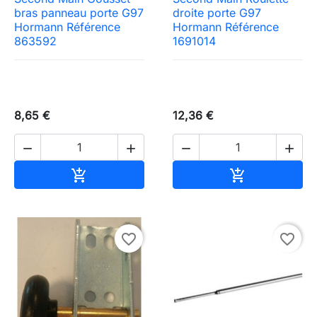
bras panneau porte G97
droite porte G97
Hormann Référence
Hormann Référence
863592
1691014
8,65 €
12,36 €




Ajouter au panier
Ajouter au pa


favorite_border
favorite_border