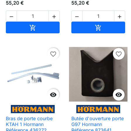
55,20 €
55,20 €




Ajouter au panier
Ajouter au pa


favorite_border
favorite_border


Bras de porte courbe
Butée d'ouverture porte
KTAH 1 Hormann
G97 Hormann
Référence 436272
Référence 873641