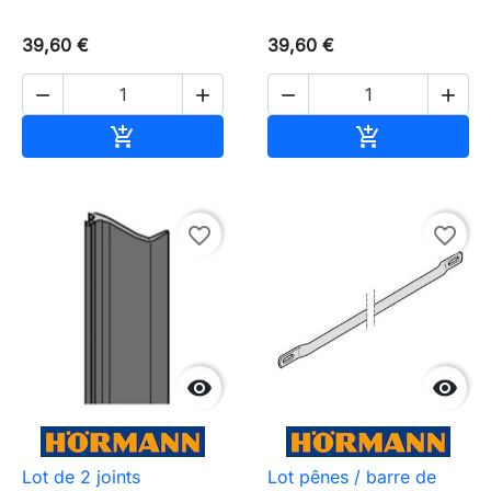
39,60 €
39,60 €




Ajouter au panier
Ajouter au pa


favorite_border
favorite_border


Lot de 2 joints
Lot pênes / barre de