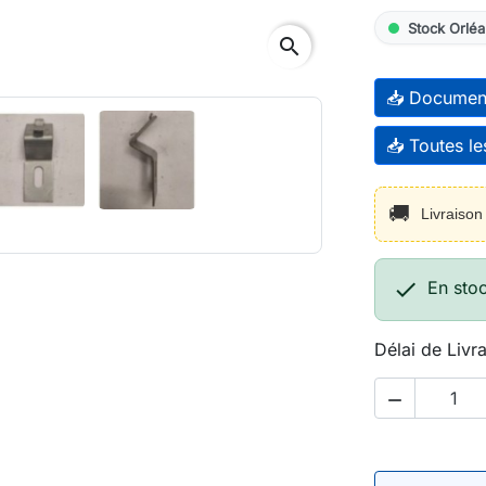
Stock Orléa
search
📥 Documen
📥 Toutes l
🚚
Livraiso

En sto
Délai de Livr
