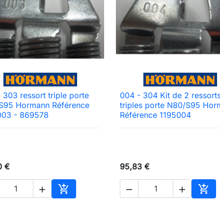
 303 ressort triple porte
004 - 304 Kit de 2 ressort

Aperçu rapide

Aperçu rapide
S95 Hormann Référence
triples porte N80/S95 Ho
003 - 869578
Référence 1195004
0 €
95,83 €





Ajouter au panier
Ajou