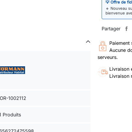
💡 Offre de fi
🔹
Nouveau sur
bienvenue av
Partager
Paiement 
Aucune do
serveurs.
Livraison 
Livraison 
OR-1002112
1 Produits
656272475598