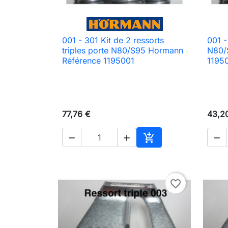
001 - 301 Kit de 2 ressorts
001 -

Aperçu rapide
triples porte N80/S95 Hormann
N80/
Référence 1195001
1195
77,76 €
43,2




Ajouter au panier
favorite_border