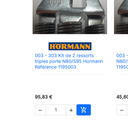
003 - 303 Kit de 2 ressorts
003 -

Aperçu rapide
triples porte N80/S95 Hormann
N80/
Référence 1195003
1195
95,83 €
45,6




Ajouter au panier