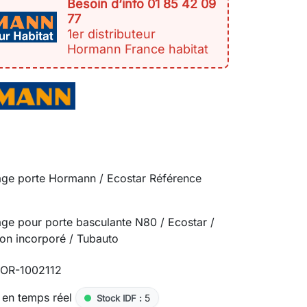
Besoin d‘info 01 85 42 09
77
1er distributeur
Hormann France habitat
rage porte Hormann / Ecostar Référence
age pour porte basculante N80 / Ecostar /
llon incorporé / Tubauto
OR-1002112
 en temps réel
5
Stock IDF :