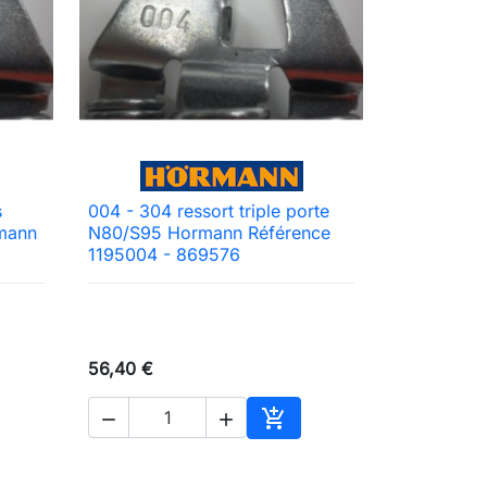
s
004 - 304 ressort triple porte

Aperçu rapide
rmann
N80/S95 Hormann Référence
1195004 - 869576
56,40 €



ter au panier
Ajouter au panier