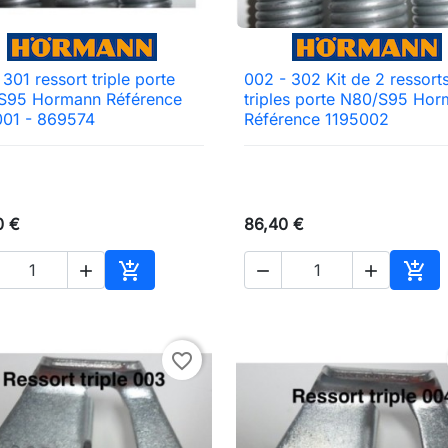
 301 ressort triple porte
002 - 302 Kit de 2 ressort

Aperçu rapide

Aperçu rapide
S95 Hormann Référence
triples porte N80/S95 Ho
001 - 869574
Référence 1195002
0 €
86,40 €





Ajouter au panier
Ajou
favorite_border