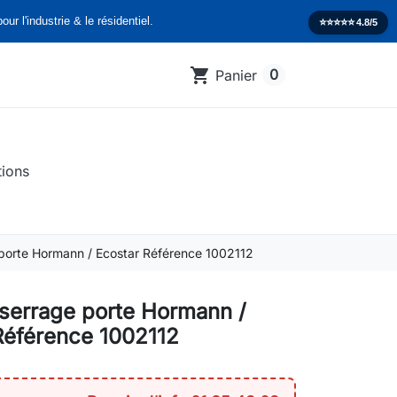
our l'industrie & le résidentiel.
⭐️⭐️⭐️⭐️⭐️
4.8/5
shopping_cart
0
Panier
tions
 porte Hormann / Ecostar Référence 1002112
 serrage porte Hormann /
Référence 1002112