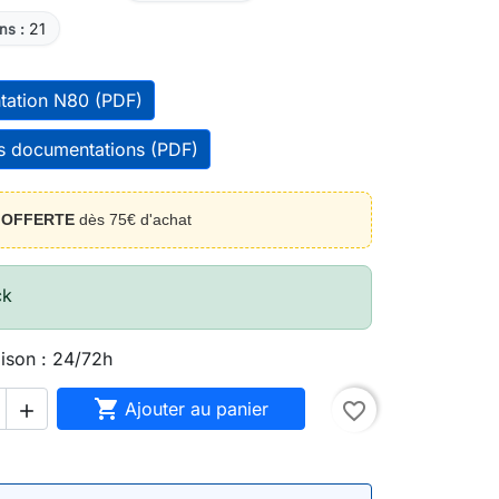
21
ns :
tation N80 (PDF)
es documentations (PDF)
n
OFFERTE
dès 75€ d'achat
ck
aison : 24/72h

Ajouter au panier
favorite_border
