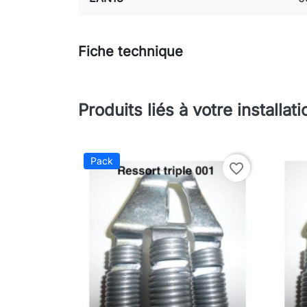
Fiche technique
Produits liés à votre installati
Pack
favorite_border