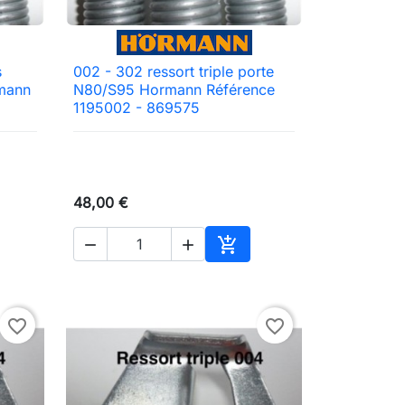
s
002 - 302 ressort triple porte

Aperçu rapide
rmann
N80/S95 Hormann Référence
1195002 - 869575
48,00 €



ter au panier
Ajouter au panier
favorite_border
favorite_border