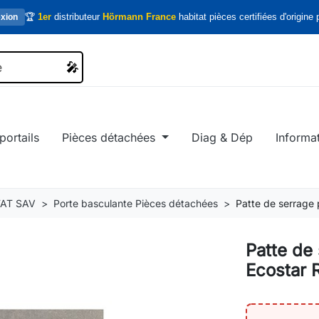
🏆
1er
distributeur
Hörmann France
habitat pièces certifiées d'origine p
xion
🎤
🎤
portails
Pièces détachées
Diag & Dép
Informa
AT SAV
Porte basculante Pièces détachées
Patte de serrage
Patte de
Ecostar 