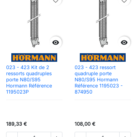
favorite_border
favorite_border


023 - 423 Kit de 2
023 - 423 ressort
ressorts quadruples
quadruple porte
porte N80/S95
N80/S95 Hormann
Hormann Référence
Référence 1195023 -
1195023P
874950
189,33 €
108,00 €