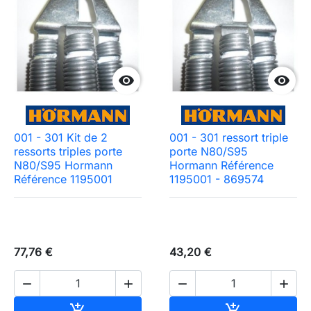


001 - 301 Kit de 2
001 - 301 ressort triple
ressorts triples porte
porte N80/S95
N80/S95 Hormann
Hormann Référence
Référence 1195001
1195001 - 869574
77,76 €
43,20 €




Ajouter au panier
Ajouter au pa

