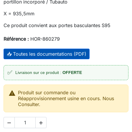
portillon incorporé / Tubauto
X = 935,5mm
Ce produit convient aux portes basculantes S95
Référence :
HOR-860279
📥 Toutes les documentations (PDF)
✅
Livraison sur ce produit :
OFFERTE

Produit sur commande ou
Réapprovisionnement usine en cours. Nous
Consulter.

