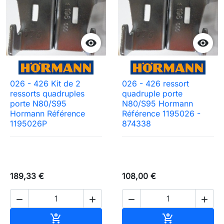


026 - 426 Kit de 2
026 - 426 ressort
ressorts quadruples
quadruple porte
porte N80/S95
N80/S95 Hormann
Hormann Référence
Référence 1195026 -
1195026P
874338
189,33 €
108,00 €




Ajouter au panier
Ajouter au pa

