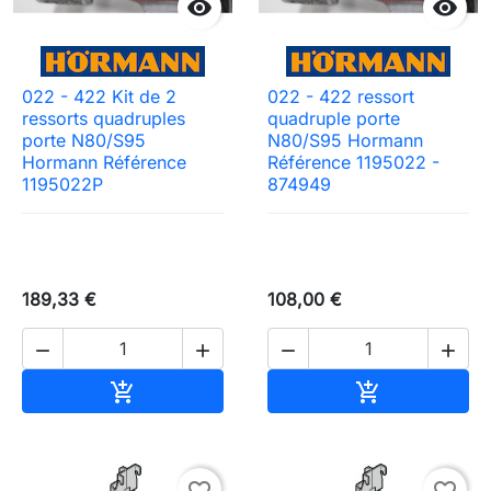


022 - 422 Kit de 2
022 - 422 ressort
ressorts quadruples
quadruple porte
porte N80/S95
N80/S95 Hormann
Hormann Référence
Référence 1195022 -
1195022P
874949
189,33 €
108,00 €




Ajouter au panier
Ajouter au pa

