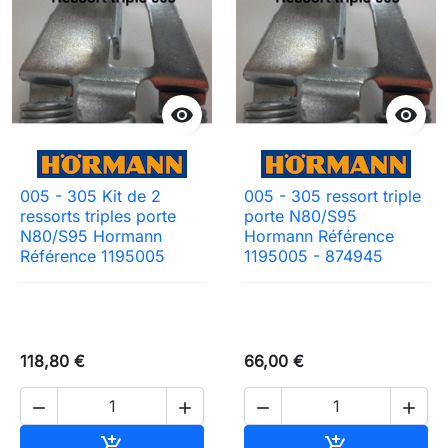


005 - 305 Kit de 2
005 - 305 ressort triple
ressorts triples porte
porte N80/S95
N80/S95 Hormann
Hormann Référence
Référence 1195005
1195005 - 874945
118,80 €
66,00 €




Ajouter au panier
Ajouter au pa

