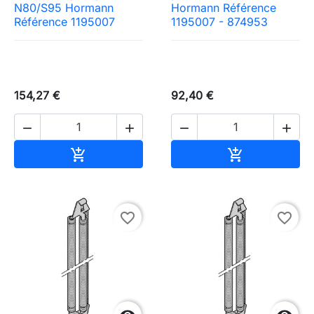
N80/S95 Hormann
Hormann Référence
Référence 1195007
1195007 - 874953
154,27 €
92,40 €




Ajouter au panier
Ajouter au pa


favorite_border
favorite_border