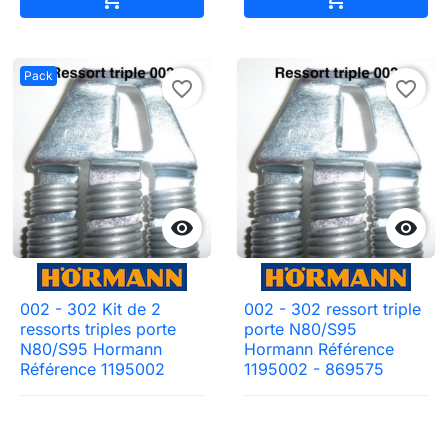
Pack
favorite_border
favorite_border


002 - 302 Kit de 2
002 - 302 ressort triple
ressorts triples porte
porte N80/S95
N80/S95 Hormann
Hormann Référence
Référence 1195002
1195002 - 869575