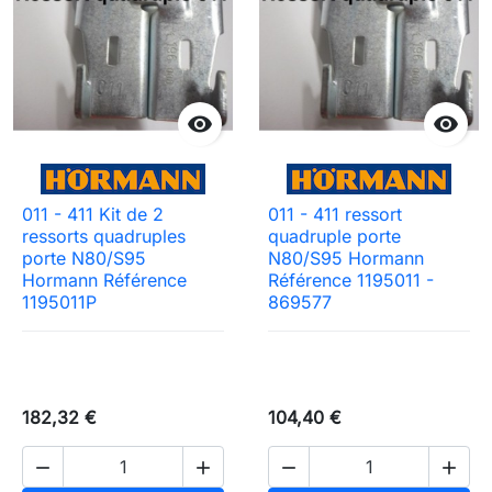


011 - 411 Kit de 2
011 - 411 ressort
ressorts quadruples
quadruple porte
porte N80/S95
N80/S95 Hormann
Hormann Référence
Référence 1195011 -
1195011P
869577
182,32 €
104,40 €



