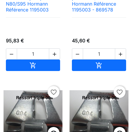
N80/S95 Hormann
Hormann Référence
Référence 1195003
1195003 - 869578
95,83 €
45,60 €




Ajouter au panier
Ajouter au pa


favorite_border
favorite_border