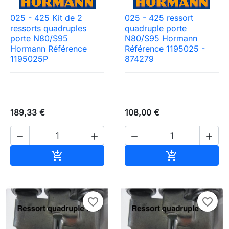
025 - 425 Kit de 2
025 - 425 ressort
ressorts quadruples
quadruple porte
porte N80/S95
N80/S95 Hormann
Hormann Référence
Référence 1195025 -
1195025P
874279
189,33 €
108,00 €




Ajouter au panier
Ajouter au pa


favorite_border
favorite_border