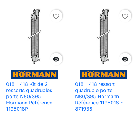
favorite_border
favorite_border


018 - 418 Kit de 2
018 - 418 ressort
ressorts quadruples
quadruple porte
porte N80/S95
N80/S95 Hormann
Hormann Référence
Référence 1195018 -
1195018P
871938