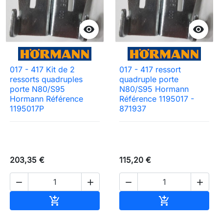


017 - 417 Kit de 2
017 - 417 ressort
ressorts quadruples
quadruple porte
porte N80/S95
N80/S95 Hormann
Hormann Référence
Référence 1195017 -
1195017P
871937
203,35 €
115,20 €




Ajouter au panier
Ajouter au pa

