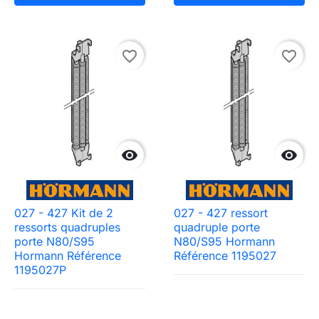
favorite_border
favorite_border


027 - 427 Kit de 2
027 - 427 ressort
ressorts quadruples
quadruple porte
porte N80/S95
N80/S95 Hormann
Hormann Référence
Référence 1195027
Need-door
1195027P