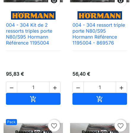


004 - 304 Kit de 2
004 - 304 ressort triple
ressorts triples porte
porte N80/S95
N80/S95 Hormann
Hormann Référence
Référence 1195004
1195004 - 869576
95,83 €
56,40 €




Ajouter au panier
Ajouter au pa


Pack
favorite_border
favorite_border