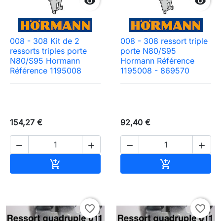


008 - 308 Kit de 2
008 - 308 ressort triple
ressorts triples porte
porte N80/S95
N80/S95 Hormann
Hormann Référence
Référence 1195008
1195008 - 869570
154,27 €
92,40 €




Ajouter au panier
Ajouter au pa


favorite_border
favorite_border