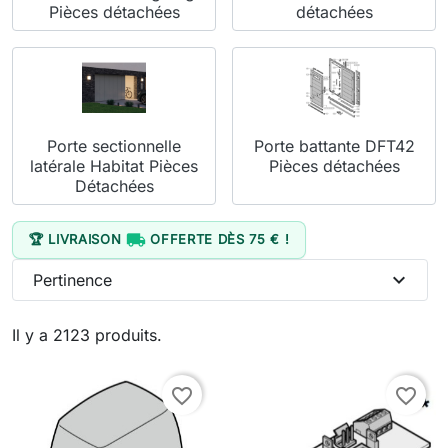
Pièces détachées
détachées
Porte sectionnelle
Porte battante DFT42
latérale Habitat Pièces
Pièces détachées
Détachées

🏆 LIVRAISON
OFFERTE DÈS 75 € !
expand_more
Pertinence
Il y a 2123 produits.
favorite_border
favorite_border