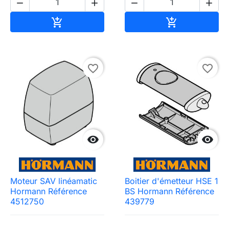




Ajouter au panier
Ajouter au pa


favorite_border
favorite_border


Moteur SAV linéamatic
Boitier d'émetteur HSE 1
Hormann Référence
BS Hormann Référence
4512750
439779