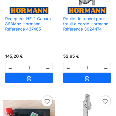
Récepteur HE 2 Canaux
Poulie de renvoi pour
868Mhz Hormann
treuil à corde Hormann
Référence 437405
Référence 3024474
145,20 €
52,95 €




Ajouter au panier
Ajouter au pa


favorite_border
favorite_border