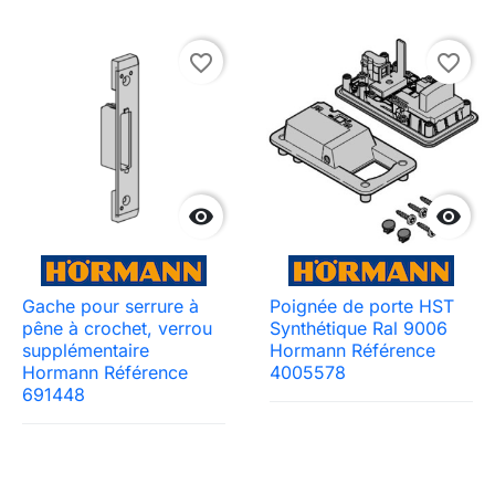
favorite_border
favorite_border


Gache pour serrure à
Poignée de porte HST
pêne à crochet, verrou
Synthétique Ral 9006
supplémentaire
Hormann Référence
Hormann Référence
4005578
691448