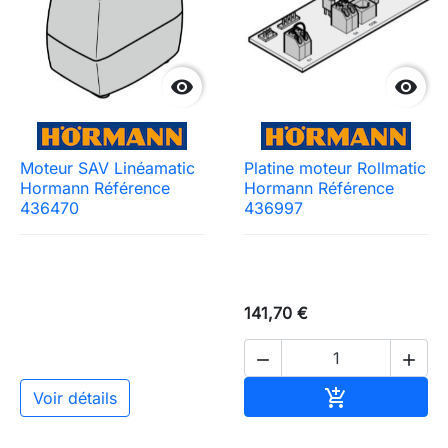


Moteur SAV Linéamatic
Platine moteur Rollmatic
Hormann Référence
Hormann Référence
436470
436997
141,70 €


Ajouter au pa

Voir détails