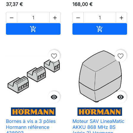
37,37 €
168,00 €




Ajouter au panier
Ajouter au pa


favorite_border
favorite_border


Bornes à vis a 3 pôles
Moteur SAV LineaMatic
Hormann référence
AKKU 868 MHz BS