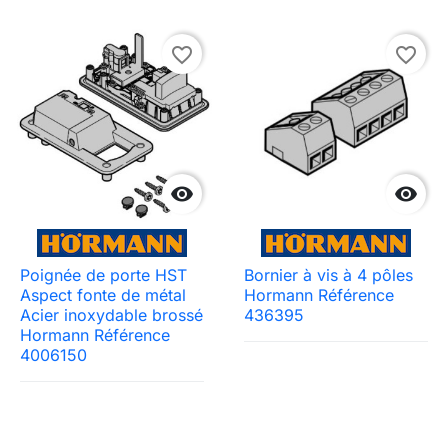
favorite_border
favorite_border


Poignée de porte HST
Bornier à vis à 4 pôles
Aspect fonte de métal
Hormann Référence
Acier inoxydable brossé
436395
Hormann Référence
4006150