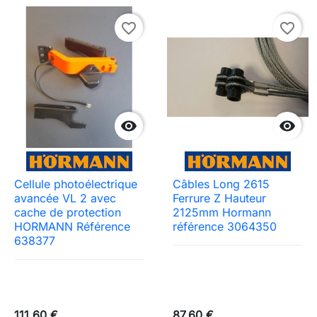
favorite_border
favorite_border


Cellule photoélectrique
Câbles Long 2615
avancée VL 2 avec
Ferrure Z Hauteur
cache de protection
2125mm Hormann
HORMANN Référence
référence 3064350
638377
111,60 €
87,60 €