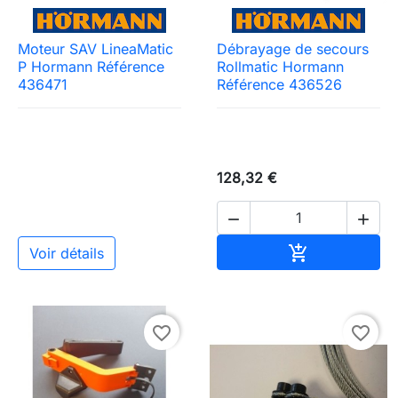
Moteur SAV LineaMatic
Débrayage de secours
P Hormann Référence
Rollmatic Hormann
436471
Référence 436526
128,32 €


Ajouter au pa

Voir détails
favorite_border
favorite_border