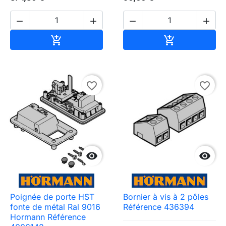




Ajouter au panier
Ajouter au pa


favorite_border
favorite_border


Poignée de porte HST
Bornier à vis à 2 pôles
fonte de métal Ral 9016
Référence 436394
Hormann Référence