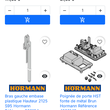




Ajouter au panier
Ajouter au pa


favorite_border
favorite_border


Bras gauche embase
Poignée de porte HST
plastique Hauteur 2125
fonte de métal Brun
S95 Hormann
Hormann Référence