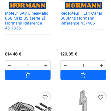
Moteur SAV LineaMatic
Récepteur HEI 1 Canal
868 MHz BS (série 2)
868Mhz Hormann
Hormann Référence
Référence 437406
4511336
814,46 €
129,85 €




Ajouter au panier
Ajouter au pa


favorite_border
favorite_border