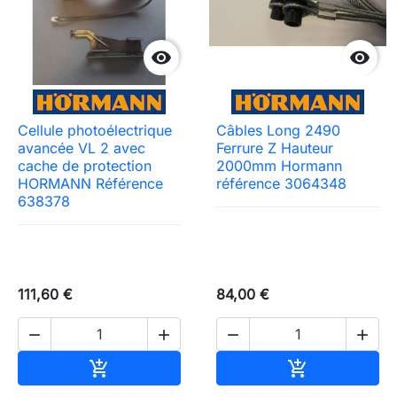


Cellule photoélectrique
Câbles Long 2490
avancée VL 2 avec
Ferrure Z Hauteur
cache de protection
2000mm Hormann
HORMANN Référence
référence 3064348
638378
111,60 €
84,00 €




Ajouter au panier
Ajouter au pa

