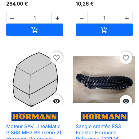
264,00 €
10,26 €




Ajouter au panier
Ajouter au pa


favorite_border
favorite_border


Moteur SAV LineaMatic
Sangle crantée FS3
P 868 MHz BS (série 2)
Ecostar Hormann
Hormann Référence
Référence 438104