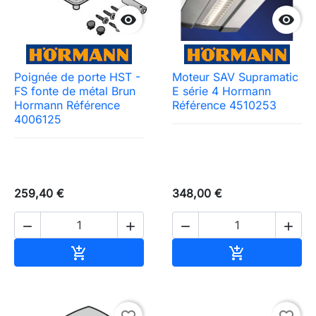


Poignée de porte HST -
Moteur SAV Supramatic
FS fonte de métal Brun
E série 4 Hormann
Hormann Référence
Référence 4510253
4006125
259,40 €
348,00 €




Ajouter au panier
Ajouter au pa

