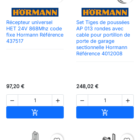
Récepteur universel
Set Tiges de poussées
HET 24V 868Mhz code
AP 013 rondes avec
fixe Hormann Référence
cable pour portillon de
437517
porte de garage
sectionnelle Hormann
Référence 4012008
97,20 €
248,02 €




Ajouter au panier
Ajouter au pa

