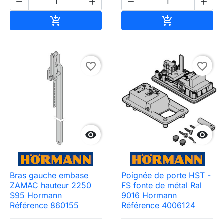




Ajouter au panier
Ajouter au pa


favorite_border
favorite_border


Bras gauche embase
Poignée de porte HST -
ZAMAC hauteur 2250
FS fonte de métal Ral
S95 Hormann
9016 Hormann
Référence 860155
Référence 4006124