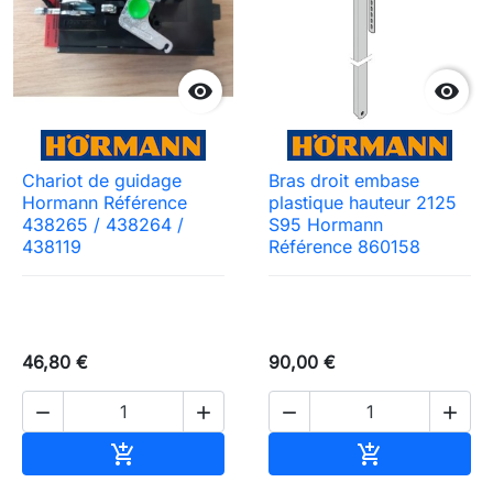


Chariot de guidage
Bras droit embase
Hormann Référence
plastique hauteur 2125
438265 / 438264 /
S95 Hormann
438119
Référence 860158
46,80 €
90,00 €




Ajouter au panier
Ajouter au pa

