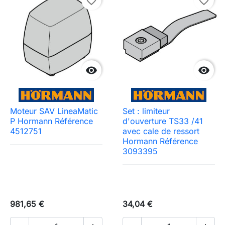
favorite_border
favorite_border


Moteur SAV LineaMatic
Set : limiteur
P Hormann Référence
d'ouverture TS33 /41
4512751
avec cale de ressort
Hormann Référence
3093395
981,65 €
34,04 €