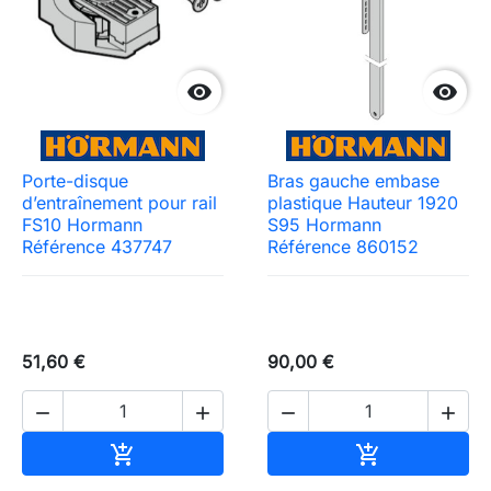


Porte-disque
Bras gauche embase
d’entraînement pour rail
plastique Hauteur 1920
FS10 Hormann
S95 Hormann
Référence 437747
Référence 860152
51,60 €
90,00 €




Ajouter au panier
Ajouter au pa

