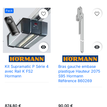
Pack
favorite_border
favorite_border


Kit Supramatic P Série 4
Bras gauche embase
avec Rail K FS2
plastique Hauteur 2075
Hormann
S95 Hormann
Référence 860269
874,80 €
90,00 €