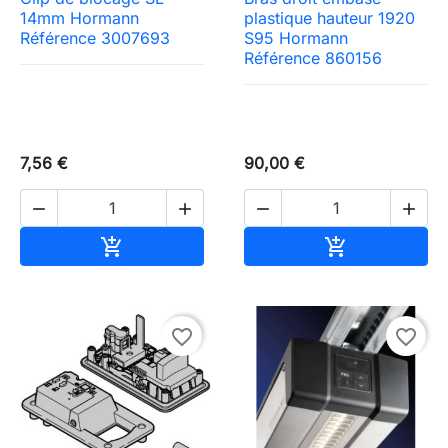
14mm Hormann
plastique hauteur 1920
Référence 3007693
S95 Hormann
Référence 860156
7,56 €
90,00 €




Ajouter au panier
Ajouter au pa


favorite_border
favorite_border