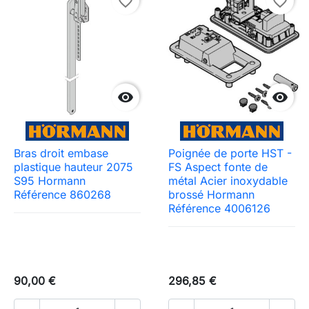
favorite_border
favorite_border


Bras droit embase
Poignée de porte HST -
plastique hauteur 2075
FS Aspect fonte de
S95 Hormann
métal Acier inoxydable
Référence 860268
brossé Hormann
Référence 4006126
90,00 €
296,85 €