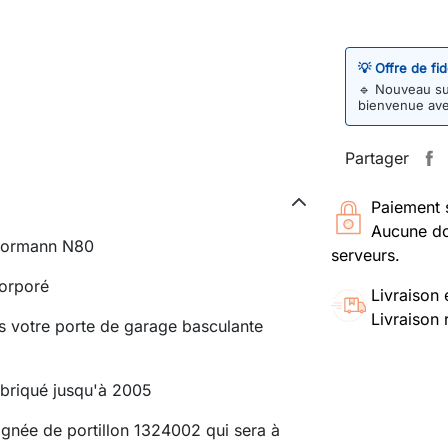
💡 Offre de fi
🔹
Nouveau sur
bienvenue av
Partager
Paiement 
Aucune do
 Hormann N80
serveurs.
corporé
Livraison 
Livraison 
ans votre porte de garage basculante
fabriqué jusqu'à 2005
ignée de portillon 1324002 qui sera à