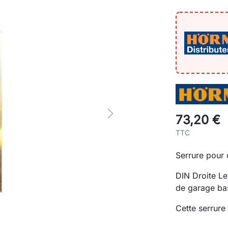
Next
73,20 €
TTC
Serrure pour 
DIN Droite Le 
de garage ba
Cette serrure