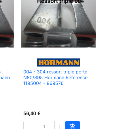
s
004 - 304 ressort triple porte

Aperçu rapide
rmann
N80/S95 Hormann Référence
1195004 - 869576
56,40 €


