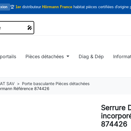
🏆
1er
distributeur
Hörmann France
habitat pièces certifiées d'origine p
xion
🎤
🎤
portails
Pièces détachées
Diag & Dép
Informa
AT SAV
Porte basculante Pièces détachées
é Hormann Référence 874426
Serrure D
incorpor
874426