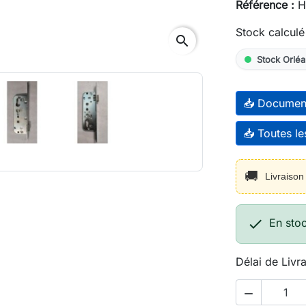
Référence :
H
Stock calculé
search
Stock Orléa
📥 Documen
📥 Toutes l
🚚
Livraiso

En sto
Délai de Livr
