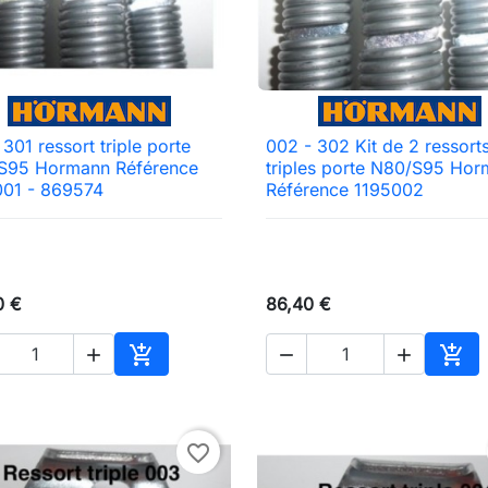
 301 ressort triple porte
002 - 302 Kit de 2 ressort

Aperçu rapide

Aperçu rapide
S95 Hormann Référence
triples porte N80/S95 Ho
001 - 869574
Référence 1195002
0 €
86,40 €





Ajouter au panier
Ajou
favorite_border