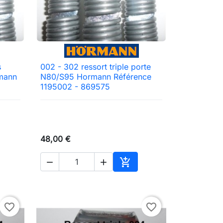
s
002 - 302 ressort triple porte

Aperçu rapide
rmann
N80/S95 Hormann Référence
1195002 - 869575
48,00 €



ter au panier
Ajouter au panier
favorite_border
favorite_border