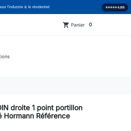
our l'industrie & le résidentiel.
⭐️⭐️⭐️⭐️⭐️
4.8/5
shopping_cart
0
Panier
tions
IN droite 1 point portillon
é Hormann Référence