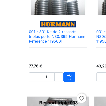
001 - 301 Kit de 2 ressorts
001 -

Aperçu rapide
triples porte N80/S95 Hormann
N80/
Référence 1195001
1195
77,76 €
43,2




Ajouter au panier
favorite_border