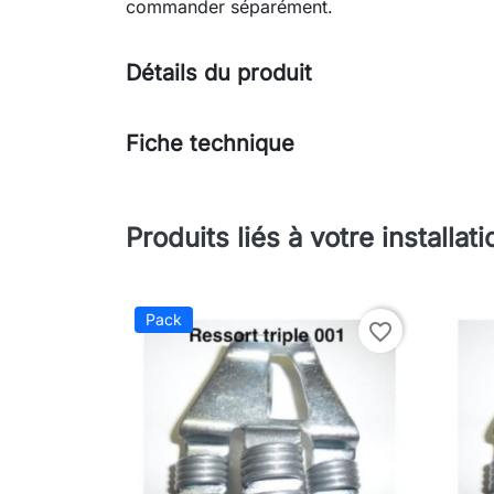
commander séparément.
Détails du produit
Fiche technique
Produits liés à votre installati
Pack
favorite_border