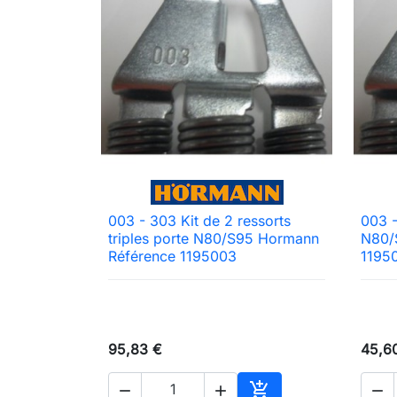
003 - 303 Kit de 2 ressorts
003 -

Aperçu rapide
triples porte N80/S95 Hormann
N80/
Référence 1195003
1195
95,83 €
45,6



