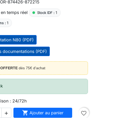
OR-874426-872215
 en temps réel
1
Stock IDF :
1
ns :
tation N80 (PDF)
es documentations (PDF)
n
OFFERTE
dès 75€ d'achat
ck
aison : 24/72h

Ajouter au panier
favorite_border
