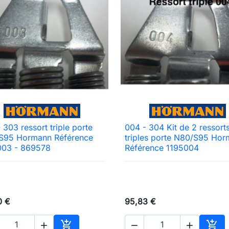
 303 ressort triple porte
004 - 304 Kit de 2 ressort

Aperçu rapide

Aperçu rapide
S95 Hormann Référence
triples porte N80/S95 Ho
003 - 869578
Référence 1195004
0 €
95,83 €




