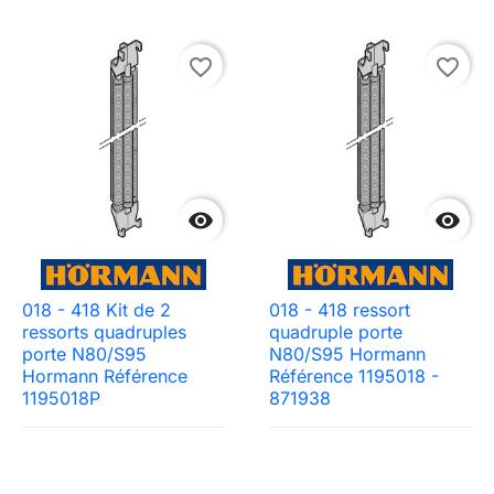
favorite_border
favorite_border


018 - 418 Kit de 2
018 - 418 ressort
ressorts quadruples
quadruple porte
porte N80/S95
N80/S95 Hormann
Hormann Référence
Référence 1195018 -
1195018P
871938