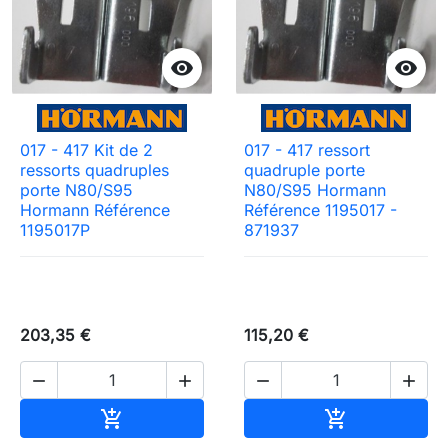


017 - 417 Kit de 2
017 - 417 ressort
ressorts quadruples
quadruple porte
porte N80/S95
N80/S95 Hormann
Hormann Référence
Référence 1195017 -
1195017P
871937
203,35 €
115,20 €




Ajouter au panier
Ajouter au pa

