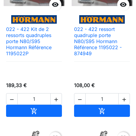


022 - 422 Kit de 2
022 - 422 ressort
ressorts quadruples
quadruple porte
porte N80/S95
N80/S95 Hormann
Hormann Référence
Référence 1195022 -
1195022P
874949
189,33 €
108,00 €




Ajouter au panier
Ajouter au pa

