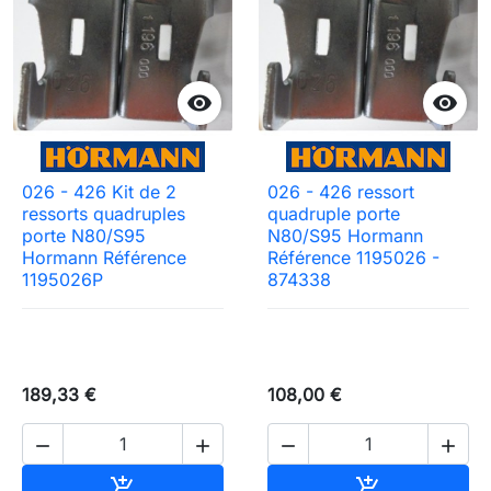


026 - 426 Kit de 2
026 - 426 ressort
ressorts quadruples
quadruple porte
porte N80/S95
N80/S95 Hormann
Hormann Référence
Référence 1195026 -
1195026P
874338
189,33 €
108,00 €




Ajouter au panier
Ajouter au pa

