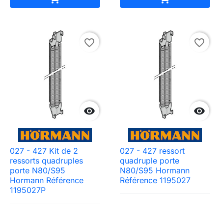
favorite_border
favorite_border


027 - 427 Kit de 2
027 - 427 ressort
ressorts quadruples
quadruple porte
porte N80/S95
N80/S95 Hormann
Need-door
Hormann Référence
Référence 1195027
1195027P