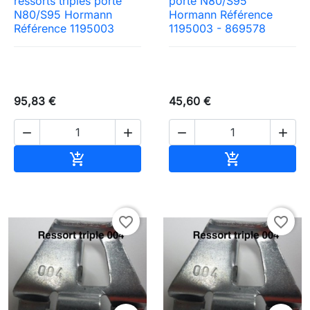
ressorts triples porte
porte N80/S95
N80/S95 Hormann
Hormann Référence
Référence 1195003
1195003 - 869578
95,83 €
45,60 €




Ajouter au panier
Ajouter au pa


favorite_border
favorite_border