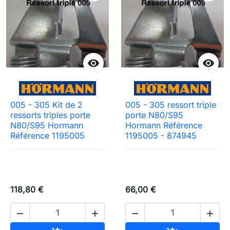


005 - 305 Kit de 2
005 - 305 ressort triple
ressorts triples porte
porte N80/S95
N80/S95 Hormann
Hormann Référence
Référence 1195005
1195005 - 874945
118,80 €
66,00 €



