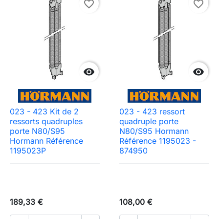
favorite_border
favorite_border


023 - 423 Kit de 2
023 - 423 ressort
ressorts quadruples
quadruple porte
porte N80/S95
N80/S95 Hormann
Hormann Référence
Référence 1195023 -
1195023P
874950
189,33 €
108,00 €