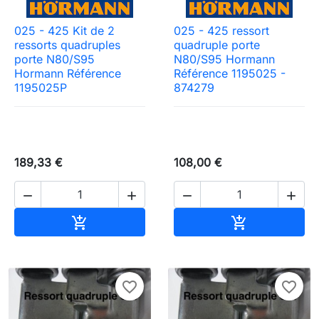
025 - 425 Kit de 2
025 - 425 ressort
ressorts quadruples
quadruple porte
porte N80/S95
N80/S95 Hormann
Hormann Référence
Référence 1195025 -
1195025P
874279
189,33 €
108,00 €




Ajouter au panier
Ajouter au pa


favorite_border
favorite_border