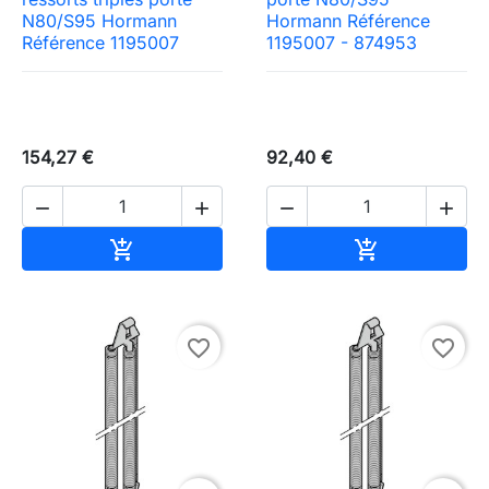
N80/S95 Hormann
Hormann Référence
Référence 1195007
1195007 - 874953
154,27 €
92,40 €




Ajouter au panier
Ajouter au pa


favorite_border
favorite_border