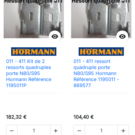


011 - 411 Kit de 2
011 - 411 ressort
ressorts quadruples
quadruple porte
porte N80/S95
N80/S95 Hormann
Hormann Référence
Référence 1195011 -
1195011P
869577
182,32 €
104,40 €



