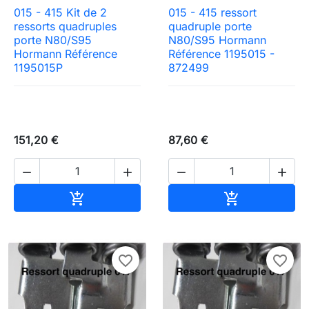
015 - 415 Kit de 2
015 - 415 ressort
ressorts quadruples
quadruple porte
porte N80/S95
N80/S95 Hormann
Hormann Référence
Référence 1195015 -
1195015P
872499
151,20 €
87,60 €




Ajouter au panier
Ajouter au pa


favorite_border
favorite_border