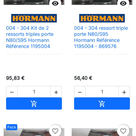


004 - 304 Kit de 2
004 - 304 ressort triple
ressorts triples porte
porte N80/S95
N80/S95 Hormann
Hormann Référence
Référence 1195004
1195004 - 869576
95,83 €
56,40 €




Ajouter au panier
Ajouter au pa


Pack
favorite_border
favorite_border