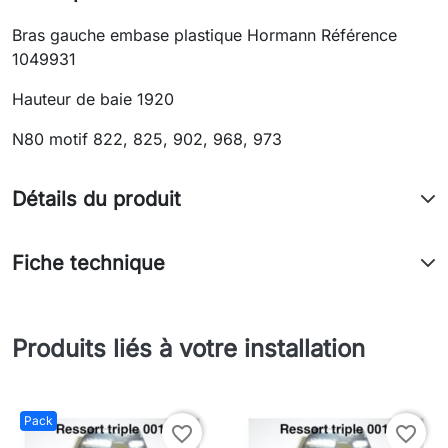
Bras gauche embase plastique Hormann Référence
1049931
Hauteur de baie 1920
N80 motif 822, 825, 902, 968, 973
Détails du produit
Fiche technique
Produits liés à votre installation
Pack
favorite_border
favorite_border