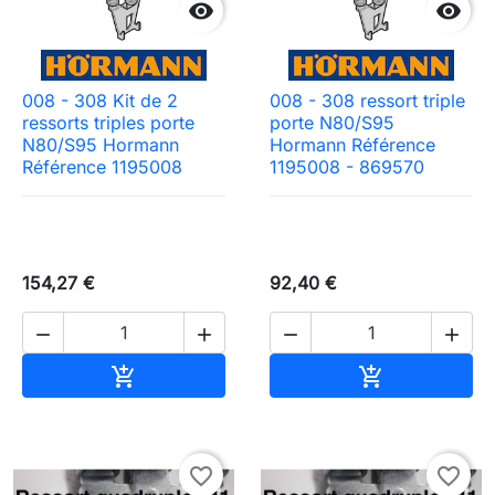


008 - 308 Kit de 2
008 - 308 ressort triple
ressorts triples porte
porte N80/S95
N80/S95 Hormann
Hormann Référence
Référence 1195008
1195008 - 869570
154,27 €
92,40 €




Ajouter au panier
Ajouter au pa


favorite_border
favorite_border