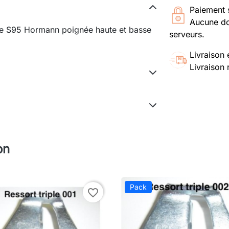
Paiement 
Aucune do
te S95 Hormann poignée haute et basse
serveurs.
Livraison 
Livraison 
on
Pack
favorite_border