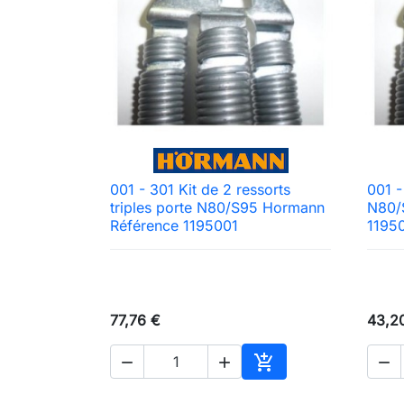
001 - 301 Kit de 2 ressorts
001 -

Aperçu rapide
triples porte N80/S95 Hormann
N80/
Référence 1195001
1195
77,76 €
43,2




Ajouter au panier