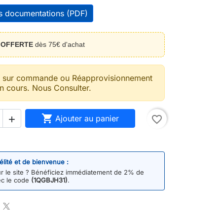
es documentations (PDF)
n
OFFERTE
dès 75€ d'achat
t sur commande ou Réapprovisionnement
n cours. Nous Consulter.

Ajouter au panier
favorite_border

délité et de bienvenue :
 le site ? Bénéficiez immédiatement de 2% de
ec le code
(1QGBJH31)
.