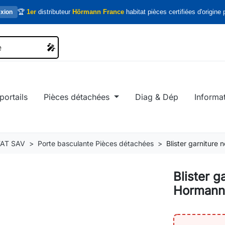
🏆
1er
distributeur
Hörmann France
habitat pièces certifiées d'origine p
xion
🎤
🎤
portails
Pièces détachées
Diag & Dép
Informa
AT SAV
Porte basculante Pièces détachées
Blister garniture
Blister g
Hormann