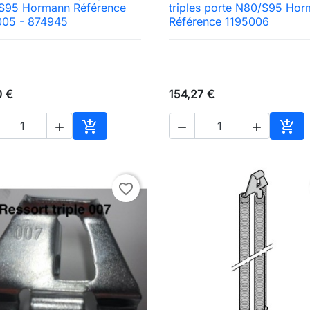

Aperçu rapide

Aperçu rapide
S95 Hormann Référence
triples porte N80/S95 Ho
005 - 874945
Référence 1195006
0 €
154,27 €





Ajouter au panier
Ajou
favorite_border