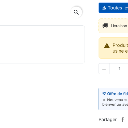
📥 Toutes l
search
🚚
Livraiso

Produi
usine e

💡 Offre de fi
🔹
Nouveau sur
bienvenue av
Partager