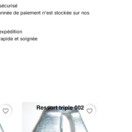
sécurisé
nnée de paiement n'est stockée sur nos
expédition
rapide et soignée
favorite_border
favorite_border