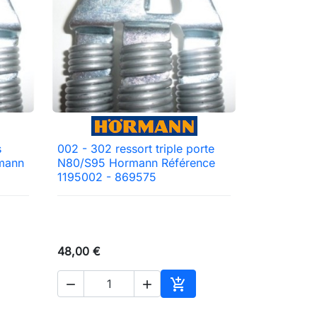
s
002 - 302 ressort triple porte

Aperçu rapide
rmann
N80/S95 Hormann Référence
1195002 - 869575
48,00 €



ter au panier
Ajouter au panier