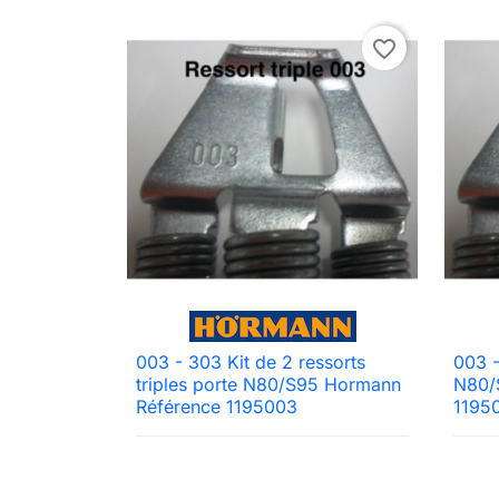
favorite_border
003 - 303 Kit de 2 ressorts
003 -

Aperçu rapide
triples porte N80/S95 Hormann
N80/
Référence 1195003
1195