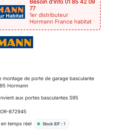
Besoin d‘info 01 85 42 09
77
1er distributeur
Hormann France habitat
e montage de porte de garage basculante
S95 Hormann
nvient aux portes basculantes S95
OR-872945
 en temps réel
1
Stock IDF :