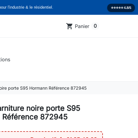
our l'industrie & le résidentiel.
⭐️⭐️⭐️⭐️⭐️
4.8/5
shopping_cart
0
Panier
tions
 noire porte S95 Hormann Référence 872945
arniture noire porte S95
 Référence 872945