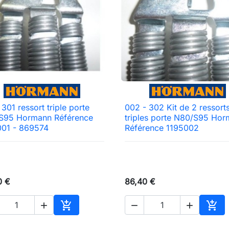
 301 ressort triple porte
002 - 302 Kit de 2 ressort

Aperçu rapide

Aperçu rapide
S95 Hormann Référence
triples porte N80/S95 Ho
001 - 869574
Référence 1195002
0 €
86,40 €





Ajouter au panier
Ajou