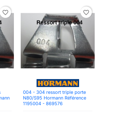
favorite_border
favorite_border
s
004 - 304 ressort triple porte

Aperçu rapide
rmann
N80/S95 Hormann Référence
1195004 - 869576