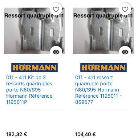
favorite_border
favorite_border


011 - 411 Kit de 2
011 - 411 ressort
ressorts quadruples
quadruple porte
porte N80/S95
N80/S95 Hormann
Hormann Référence
Référence 1195011 -
1195011P
869577
182,32 €
104,40 €