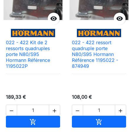


022 - 422 Kit de 2
022 - 422 ressort
ressorts quadruples
quadruple porte
porte N80/S95
N80/S95 Hormann
Hormann Référence
Référence 1195022 -
1195022P
874949
189,33 €
108,00 €




Ajouter au panier
Ajouter au pa

