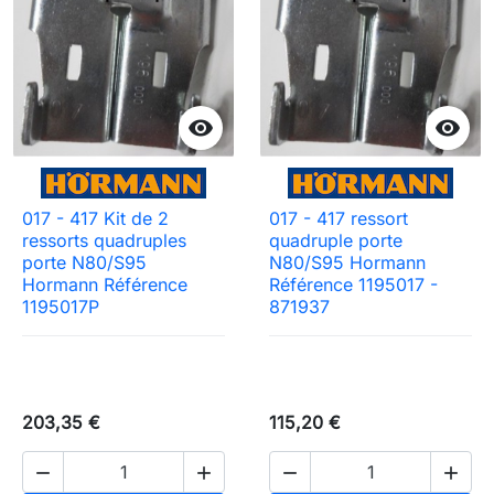


017 - 417 Kit de 2
017 - 417 ressort
ressorts quadruples
quadruple porte
porte N80/S95
N80/S95 Hormann
Hormann Référence
Référence 1195017 -
1195017P
871937
203,35 €
115,20 €



