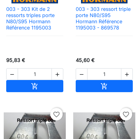
003 - 303 Kit de 2
003 - 303 ressort triple
ressorts triples porte
porte N80/S95
N80/S95 Hormann
Hormann Référence
Référence 1195003
1195003 - 869578
95,83 €
45,60 €




Ajouter au panier
Ajouter au pa


favorite_border
favorite_border