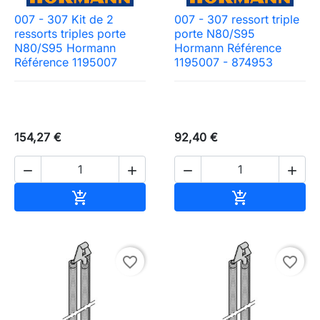
007 - 307 Kit de 2
007 - 307 ressort triple
ressorts triples porte
porte N80/S95
N80/S95 Hormann
Hormann Référence
Référence 1195007
1195007 - 874953
154,27 €
92,40 €




Ajouter au panier
Ajouter au pa


favorite_border
favorite_border