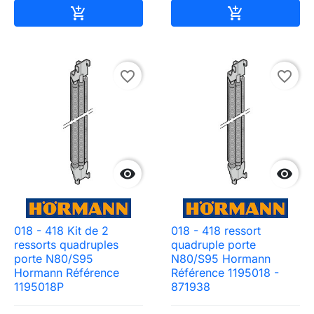
Ajouter au panier
Ajouter au pa


favorite_border
favorite_border


018 - 418 Kit de 2
018 - 418 ressort
ressorts quadruples
quadruple porte
porte N80/S95
N80/S95 Hormann
Hormann Référence
Référence 1195018 -
1195018P
871938