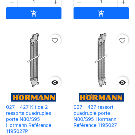




Ajouter au panier
Ajouter au pa


favorite_border
favorite_border


027 - 427 Kit de 2
027 - 427 ressort
Need-door
ressorts quadruples
quadruple porte
porte N80/S95
N80/S95 Hormann
Hormann Référence
Référence 1195027
1195027P