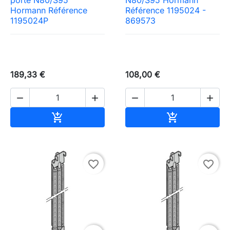
Hormann Référence
Référence 1195024 -
1195024P
869573
189,33 €
108,00 €




Ajouter au panier
Ajouter au pa


favorite_border
favorite_border