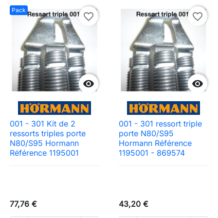
Pack
favorite_border
favorite_border


001 - 301 Kit de 2
001 - 301 ressort triple
ressorts triples porte
porte N80/S95
N80/S95 Hormann
Hormann Référence
Référence 1195001
1195001 - 869574
77,76 €
43,20 €