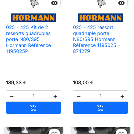


025 - 425 Kit de 2
025 - 425 ressort
ressorts quadruples
quadruple porte
porte N80/S95
N80/S95 Hormann
Hormann Référence
Référence 1195025 -
1195025P
874279
189,33 €
108,00 €




Ajouter au panier
Ajouter au pa

