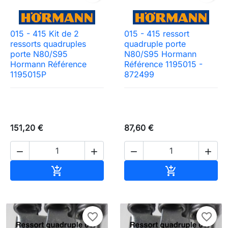
015 - 415 Kit de 2
015 - 415 ressort
ressorts quadruples
quadruple porte
porte N80/S95
N80/S95 Hormann
Hormann Référence
Référence 1195015 -
1195015P
872499
151,20 €
87,60 €




Ajouter au panier
Ajouter au pa


favorite_border
favorite_border