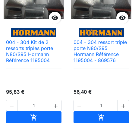


004 - 304 Kit de 2
004 - 304 ressort triple
ressorts triples porte
porte N80/S95
N80/S95 Hormann
Hormann Référence
Référence 1195004
1195004 - 869576
95,83 €
56,40 €




Ajouter au panier
Ajouter au pa

