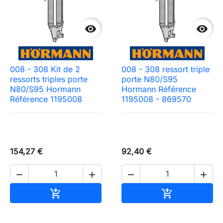


008 - 308 Kit de 2
008 - 308 ressort triple
ressorts triples porte
porte N80/S95
N80/S95 Hormann
Hormann Référence
Référence 1195008
1195008 - 869570
154,27 €
92,40 €




Ajouter au panier
Ajouter au pa

