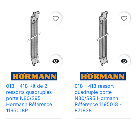
favorite_border
favorite_border


018 - 418 Kit de 2
018 - 418 ressort
ressorts quadruples
quadruple porte
porte N80/S95
N80/S95 Hormann
Hormann Référence
Référence 1195018 -
1195018P
871938