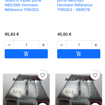
ressorts triples porte
porte N80/S95
N80/S95 Hormann
Hormann Référence
Référence 1195003
1195003 - 869578
95,83 €
45,60 €




Ajouter au panier
Ajouter au pa


favorite_border
favorite_border