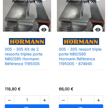


005 - 305 Kit de 2
005 - 305 ressort triple
ressorts triples porte
porte N80/S95
N80/S95 Hormann
Hormann Référence
Référence 1195005
1195005 - 874945
118,80 €
66,00 €



