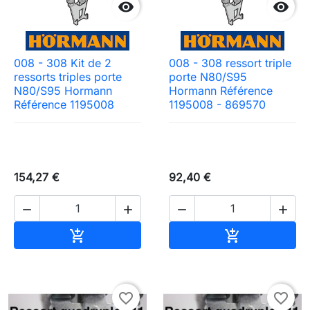


008 - 308 Kit de 2
008 - 308 ressort triple
ressorts triples porte
porte N80/S95
N80/S95 Hormann
Hormann Référence
Référence 1195008
1195008 - 869570
154,27 €
92,40 €




Ajouter au panier
Ajouter au pa


favorite_border
favorite_border