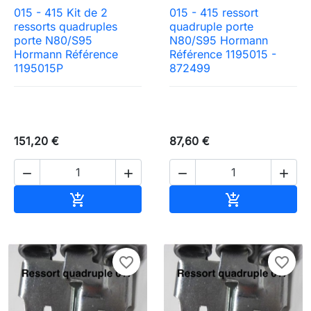
015 - 415 Kit de 2
015 - 415 ressort
ressorts quadruples
quadruple porte
porte N80/S95
N80/S95 Hormann
Hormann Référence
Référence 1195015 -
1195015P
872499
151,20 €
87,60 €




Ajouter au panier
Ajouter au pa


favorite_border
favorite_border