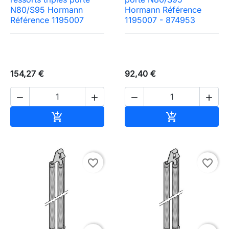
N80/S95 Hormann
Hormann Référence
Référence 1195007
1195007 - 874953
154,27 €
92,40 €




Ajouter au panier
Ajouter au pa


favorite_border
favorite_border