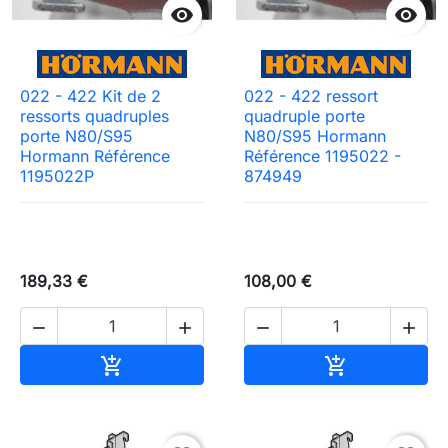


022 - 422 Kit de 2
022 - 422 ressort
ressorts quadruples
quadruple porte
porte N80/S95
N80/S95 Hormann
Hormann Référence
Référence 1195022 -
1195022P
874949
189,33 €
108,00 €




Ajouter au panier
Ajouter au pa

