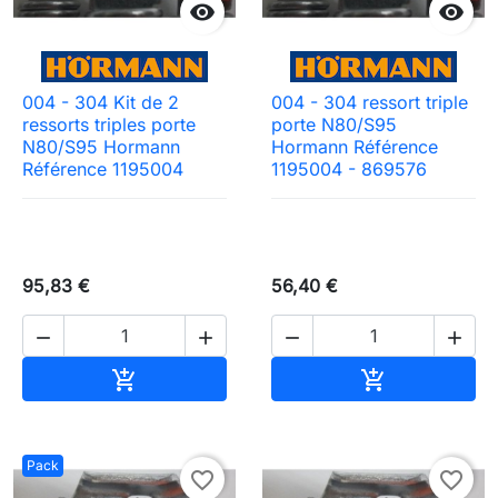


004 - 304 Kit de 2
004 - 304 ressort triple
ressorts triples porte
porte N80/S95
N80/S95 Hormann
Hormann Référence
Référence 1195004
1195004 - 869576
95,83 €
56,40 €




Ajouter au panier
Ajouter au pa


Pack
favorite_border
favorite_border