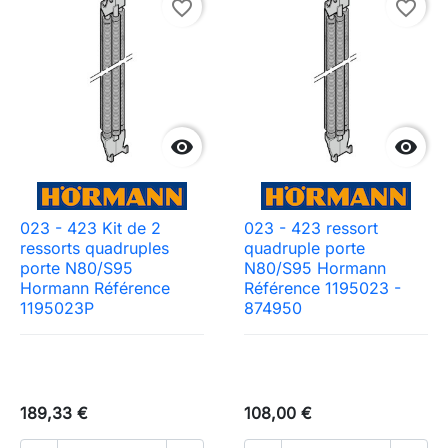
favorite_border
favorite_border


023 - 423 Kit de 2
023 - 423 ressort
ressorts quadruples
quadruple porte
porte N80/S95
N80/S95 Hormann
Hormann Référence
Référence 1195023 -
1195023P
874950
189,33 €
108,00 €