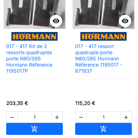


017 - 417 Kit de 2
017 - 417 ressort
ressorts quadruples
quadruple porte
porte N80/S95
N80/S95 Hormann
Hormann Référence
Référence 1195017 -
1195017P
871937
203,35 €
115,20 €




Ajouter au panier
Ajouter au pa

