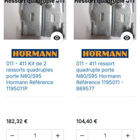


011 - 411 Kit de 2
011 - 411 ressort
ressorts quadruples
quadruple porte
porte N80/S95
N80/S95 Hormann
Hormann Référence
Référence 1195011 -
1195011P
869577
182,32 €
104,40 €



