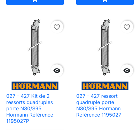
favorite_border
favorite_border


027 - 427 Kit de 2
027 - 427 ressort
ressorts quadruples
quadruple porte
porte N80/S95
N80/S95 Hormann
Need-door
Hormann Référence
Référence 1195027
1195027P