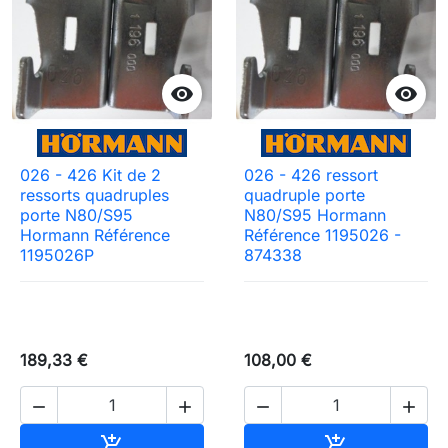


026 - 426 Kit de 2
026 - 426 ressort
ressorts quadruples
quadruple porte
porte N80/S95
N80/S95 Hormann
Hormann Référence
Référence 1195026 -
1195026P
874338
189,33 €
108,00 €




Ajouter au panier
Ajouter au pa

