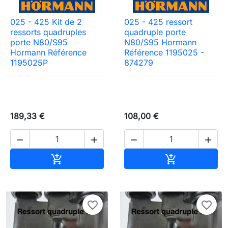
025 - 425 Kit de 2
025 - 425 ressort
ressorts quadruples
quadruple porte
porte N80/S95
N80/S95 Hormann
Hormann Référence
Référence 1195025 -
1195025P
874279
189,33 €
108,00 €




Ajouter au panier
Ajouter au pa


favorite_border
favorite_border