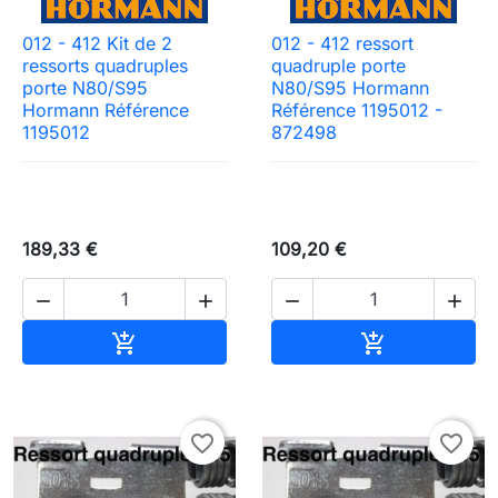
012 - 412 Kit de 2
012 - 412 ressort
ressorts quadruples
quadruple porte
porte N80/S95
N80/S95 Hormann
Hormann Référence
Référence 1195012 -
1195012
872498
189,33 €
109,20 €




Ajouter au panier
Ajouter au pa


favorite_border
favorite_border