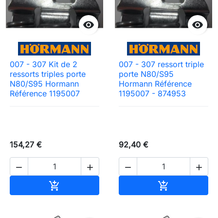


007 - 307 Kit de 2
007 - 307 ressort triple
ressorts triples porte
porte N80/S95
N80/S95 Hormann
Hormann Référence
Référence 1195007
1195007 - 874953
154,27 €
92,40 €




Ajouter au panier
Ajouter au pa

