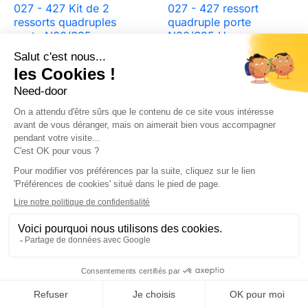
027 - 427 Kit de 2
027 - 427 ressort
ressorts quadruples
quadruple porte
porte N80/S95
N80/S95 Hormann
Hormann Référence
Référence 1195027
1195027P
205,69 €
118,80 €




Ajouter au panier
Ajouter au pa


favorite_border
favorite_border