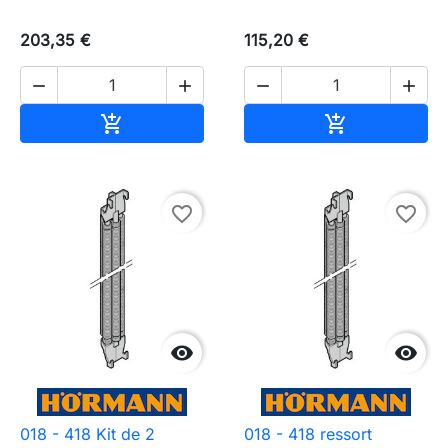
203,35 €
115,20 €




Ajouter au panier
Ajouter au pa


favorite_border
favorite_border


018 - 418 Kit de 2
018 - 418 ressort