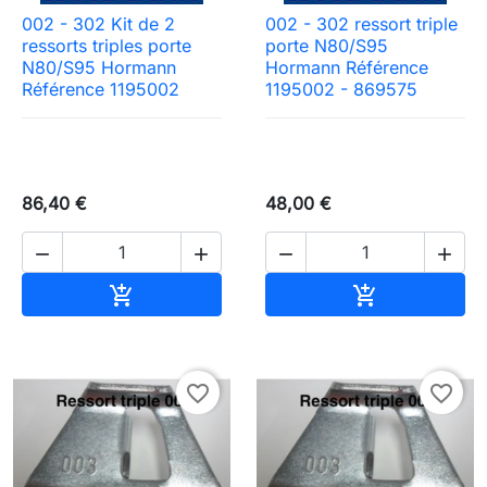
002 - 302 Kit de 2
002 - 302 ressort triple
ressorts triples porte
porte N80/S95
N80/S95 Hormann
Hormann Référence
Référence 1195002
1195002 - 869575
86,40 €
48,00 €




Ajouter au panier
Ajouter au pa


favorite_border
favorite_border