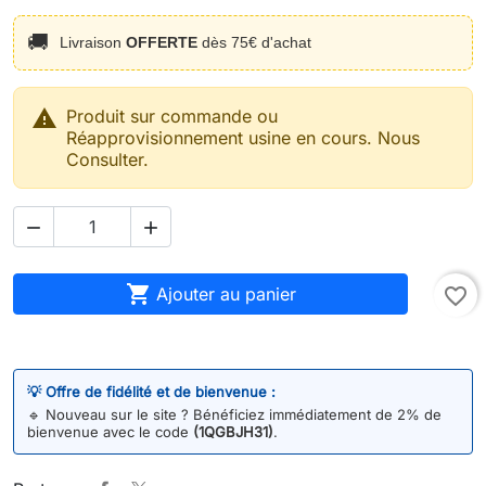
🚚
Livraison
OFFERTE
dès 75€ d'achat

Produit sur commande ou
Réapprovisionnement usine en cours. Nous
Consulter.



Ajouter au panier
favorite_border
💡 Offre de fidélité et de bienvenue :
🔹
Nouveau sur le site ? Bénéficiez immédiatement de 2% de
bienvenue avec le code
(1QGBJH31)
.