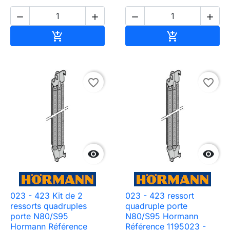




Ajouter au panier
Ajouter au pa


favorite_border
favorite_border


023 - 423 Kit de 2
023 - 423 ressort
ressorts quadruples
quadruple porte
porte N80/S95
N80/S95 Hormann
Hormann Référence
Référence 1195023 -