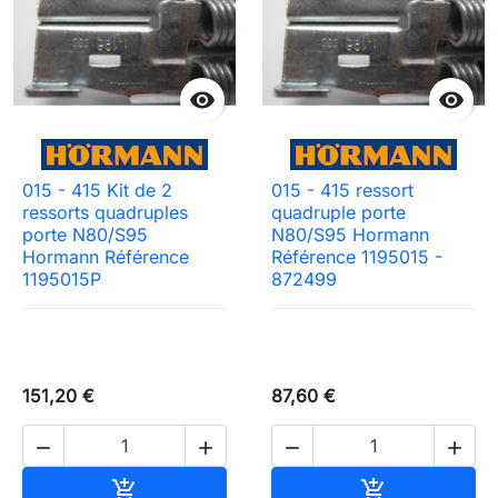


015 - 415 Kit de 2
015 - 415 ressort
ressorts quadruples
quadruple porte
porte N80/S95
N80/S95 Hormann
Hormann Référence
Référence 1195015 -
1195015P
872499
151,20 €
87,60 €




Ajouter au panier
Ajouter au pa

