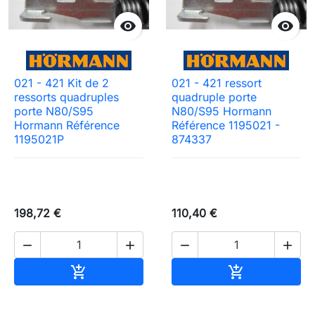


021 - 421 Kit de 2
021 - 421 ressort
ressorts quadruples
quadruple porte
porte N80/S95
N80/S95 Hormann
Hormann Référence
Référence 1195021 -
1195021P
874337
198,72 €
110,40 €




Ajouter au panier
Ajouter au pa

