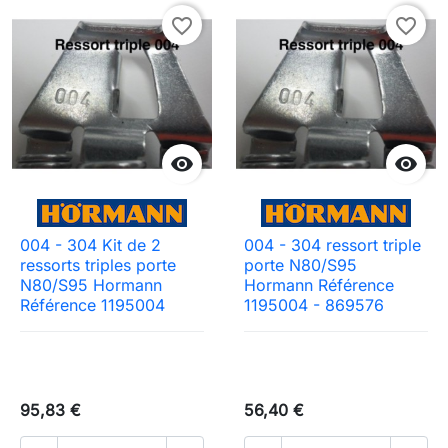
favorite_border
favorite_border


004 - 304 Kit de 2
004 - 304 ressort triple
ressorts triples porte
porte N80/S95
N80/S95 Hormann
Hormann Référence
Référence 1195004
1195004 - 869576
95,83 €
56,40 €