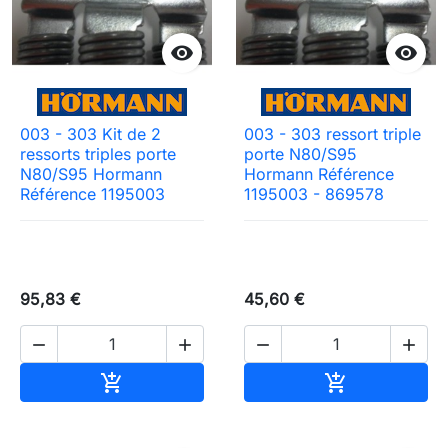


003 - 303 Kit de 2
003 - 303 ressort triple
ressorts triples porte
porte N80/S95
N80/S95 Hormann
Hormann Référence
Référence 1195003
1195003 - 869578
95,83 €
45,60 €




Ajouter au panier
Ajouter au pa

