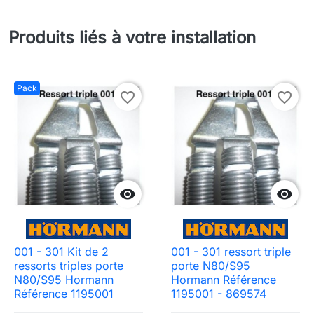
Produits liés à votre installation
Pack
favorite_border
favorite_border


001 - 301 Kit de 2
001 - 301 ressort triple
ressorts triples porte
porte N80/S95
N80/S95 Hormann
Hormann Référence
Référence 1195001
1195001 - 869574