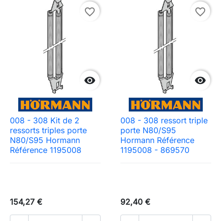
favorite_border
favorite_border


008 - 308 Kit de 2
008 - 308 ressort triple
ressorts triples porte
porte N80/S95
N80/S95 Hormann
Hormann Référence
Référence 1195008
1195008 - 869570
154,27 €
92,40 €