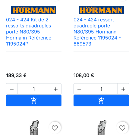
024 - 424 Kit de 2
024 - 424 ressort
ressorts quadruples
quadruple porte
porte N80/S95
N80/S95 Hormann
Hormann Référence
Référence 1195024 -
1195024P
869573
189,33 €
108,00 €




Ajouter au panier
Ajouter au pa


favorite_border
favorite_border