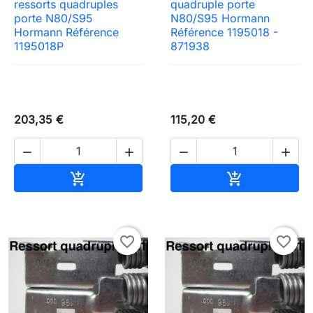
ressorts quadruples
quadruple porte
porte N80/S95
N80/S95 Hormann
Hormann Référence
Référence 1195018 -
1195018P
871938
203,35 €
115,20 €




Ajouter au panier
Ajouter au pa


favorite_border
favorite_border