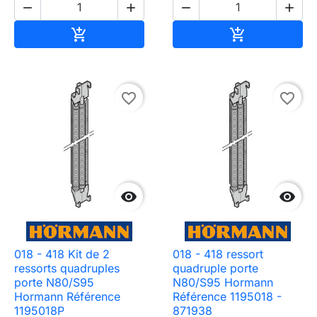




Ajouter au panier
Ajouter au pa


favorite_border
favorite_border


018 - 418 Kit de 2
018 - 418 ressort
ressorts quadruples
quadruple porte
porte N80/S95
N80/S95 Hormann
Hormann Référence
Référence 1195018 -
1195018P
871938