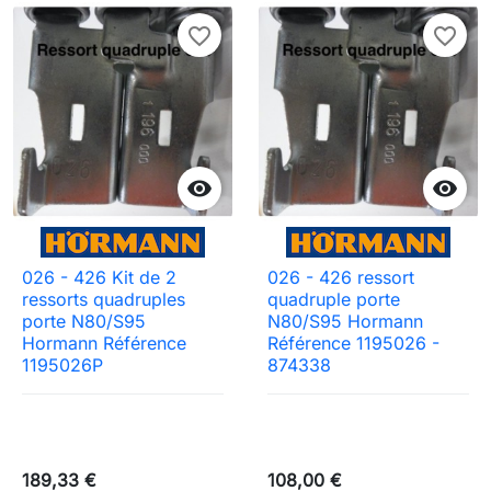
favorite_border
favorite_border


026 - 426 Kit de 2
026 - 426 ressort
ressorts quadruples
quadruple porte
porte N80/S95
N80/S95 Hormann
Hormann Référence
Référence 1195026 -
1195026P
874338
189,33 €
108,00 €