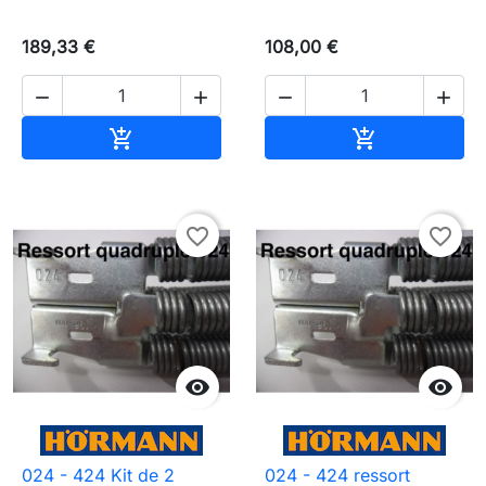
189,33 €
108,00 €




Ajouter au panier
Ajouter au pa


favorite_border
favorite_border


024 - 424 Kit de 2
024 - 424 ressort