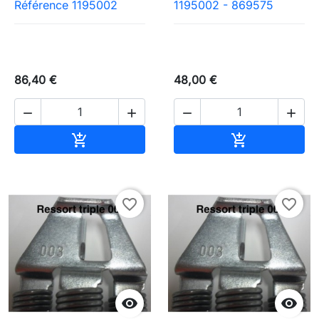
Référence 1195002
1195002 - 869575
86,40 €
48,00 €




Ajouter au panier
Ajouter au pa


favorite_border
favorite_border

