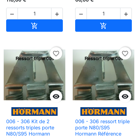




Ajouter au panier
Ajouter au pa


favorite_border
favorite_border


006 - 306 Kit de 2
006 - 306 ressort triple
ressorts triples porte
porte N80/S95
N80/S95 Hormann
Hormann Référence