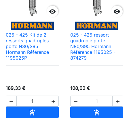


025 - 425 Kit de 2
025 - 425 ressort
ressorts quadruples
quadruple porte
porte N80/S95
N80/S95 Hormann
Hormann Référence
Référence 1195025 -
1195025P
874279
189,33 €
108,00 €




Ajouter au panier
Ajouter au pa

