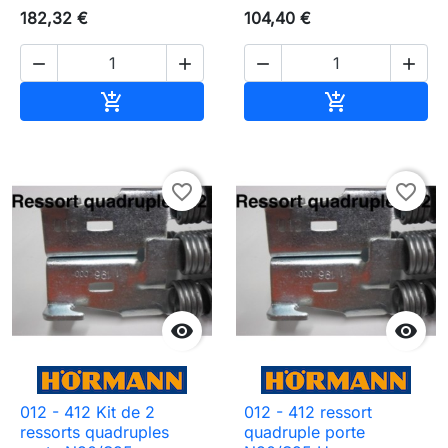
182,32 €
104,40 €




Ajouter au panier
Ajouter au pa


favorite_border
favorite_border


012 - 412 Kit de 2
012 - 412 ressort
ressorts quadruples
quadruple porte