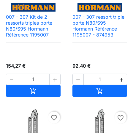
007 - 307 Kit de 2
007 - 307 ressort triple
ressorts triples porte
porte N80/S95
N80/S95 Hormann
Hormann Référence
Référence 1195007
1195007 - 874953
154,27 €
92,40 €




Ajouter au panier
Ajouter au pa


favorite_border
favorite_border