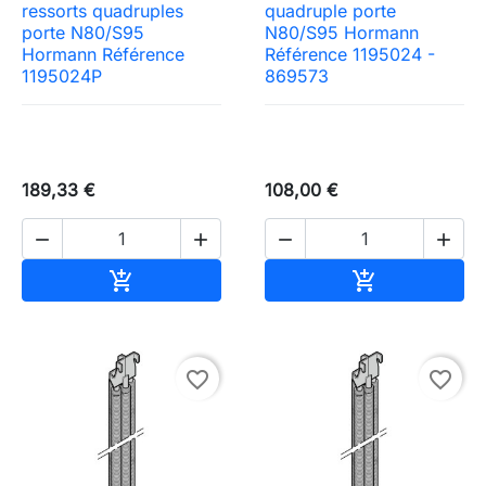
ressorts quadruples
quadruple porte
porte N80/S95
N80/S95 Hormann
Hormann Référence
Référence 1195024 -
1195024P
869573
189,33 €
108,00 €




Ajouter au panier
Ajouter au pa


favorite_border
favorite_border