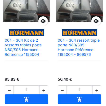


004 - 304 Kit de 2
004 - 304 ressort triple
ressorts triples porte
porte N80/S95
N80/S95 Hormann
Hormann Référence
Référence 1195004
1195004 - 869576
95,83 €
56,40 €




Ajouter au panier
Ajouter au pa

