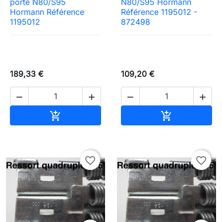
porte N80/S95
N80/S95 Hormann
Hormann Référence
Référence 1195012 -
1195012
872498
189,33 €
109,20 €




Ajouter au panier
Ajouter au pa


favorite_border
favorite_border