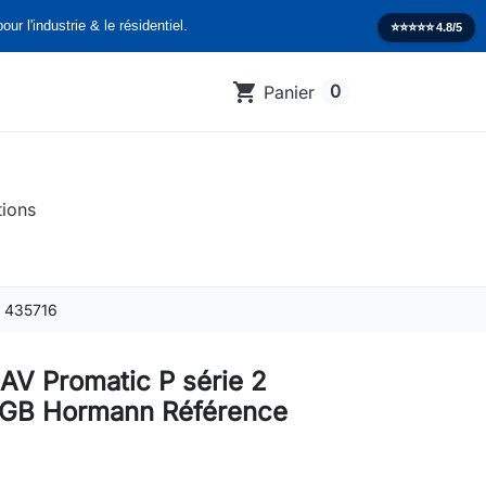
our l'industrie & le résidentiel.
⭐️⭐️⭐️⭐️⭐️
4.8/5
shopping_cart
0
Panier
tions
e 435716
AV Promatic P série 2
GB Hormann Référence