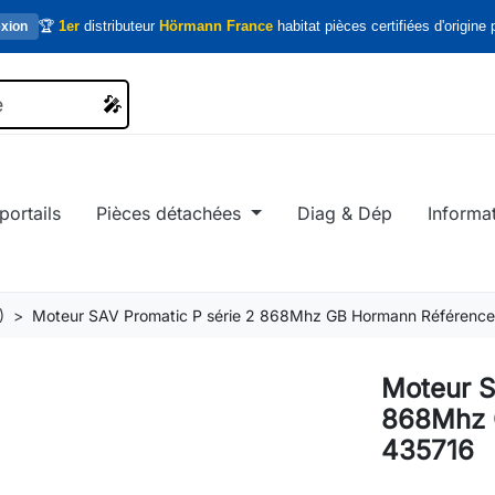
🏆
1er
distributeur
Hörmann France
habitat pièces certifiées d'origine p
xion
🎤
🎤
portails
Pièces détachées
Diag & Dép
Informa
)
Moteur SAV Promatic P série 2 868Mhz GB Hormann Référenc
Moteur S
868Mhz 
435716