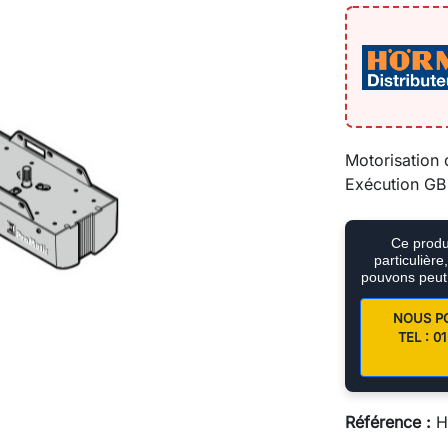
Motorisation
Exécution G
Ce produi
particulièr
pouvons peut
NOUS P
TEL : 
Référence :
H