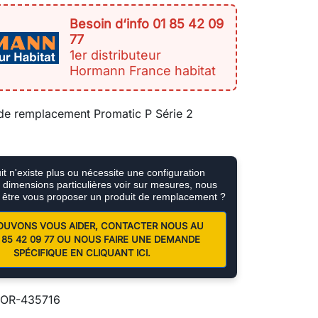
Besoin d‘info 01 85 42 09
77
1er distributeur
Hormann France habitat
 de remplacement Promatic P Série 2
B
t n'existe plus ou nécessite une configuration
e, dimensions particulières voir sur mesures, nous
 être vous proposer un produit de remplacement ?
OUVONS VOUS AIDER, CONTACTER NOUS AU
01 85 42 09 77 OU NOUS FAIRE UNE DEMANDE
SPÉCIFIQUE EN CLIQUANT ICI.
OR-435716