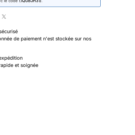
ec le code
(1QGBJH31)
.
sécurisé
nnée de paiement n'est stockée sur nos
expédition
rapide et soignée