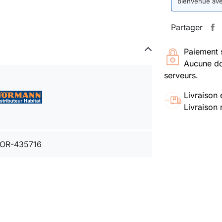
bienvenue av
Partager
Paiement 
Aucune do
serveurs.
Livraison 
Livraison 
OR-435716