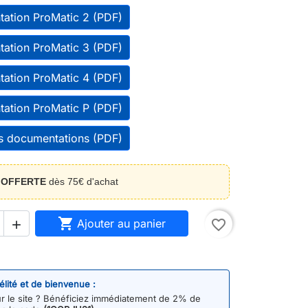
ation ProMatic 2 (PDF)
ation ProMatic 3 (PDF)
ation ProMatic 4 (PDF)
ation ProMatic P (PDF)
es documentations (PDF)
n
OFFERTE
dès 75€ d'achat

Ajouter au panier
favorite_border

délité et de bienvenue :
 le site ? Bénéficiez immédiatement de 2% de