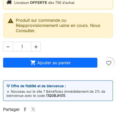
🚚
Livraison
OFFERTE
dès 75€ d'achat

Produit sur commande ou
Réapprovisionnement usine en cours. Nous
Consulter.



Ajouter au panier
favorite_border
💡 Offre de fidélité et de bienvenue :
🔹
Nouveau sur le site ? Bénéficiez immédiatement de 2% de
bienvenue avec le code
(1QGBJH31)
.
Partager