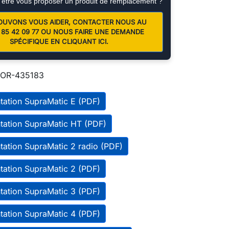
 être vous proposer un produit de remplacement ?
OUVONS VOUS AIDER, CONTACTER NOUS AU
01 85 42 09 77 OU NOUS FAIRE UNE DEMANDE
SPÉCIFIQUE EN CLIQUANT ICI.
OR-435183
ation SupraMatic E (PDF)
ation SupraMatic HT (PDF)
ation SupraMatic 2 radio (PDF)
ation SupraMatic 2 (PDF)
ation SupraMatic 3 (PDF)
ation SupraMatic 4 (PDF)