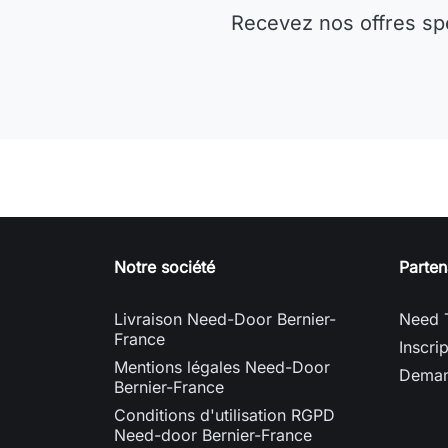
Recevez nos offres sp
Notre société
Parten
Livraison Need-Door Bernier-
Need 
France
Inscri
Mentions légales Need-Door
Deman
Bernier-France
Conditions d'utilisation RGPD
Need-door Bernier-France