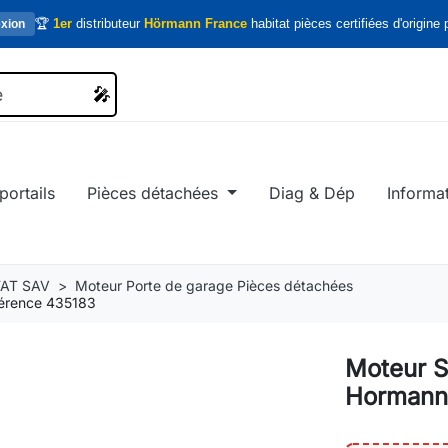
🏆
1er
distributeur
Hörmann France
habitat pièces certifiées d'origine p
xion
🎤
🎤
portails
Pièces détachées
Diag & Dép
Informa
AT SAV
Moteur Porte de garage Pièces détachées
férence 435183
Moteur S
Hormann