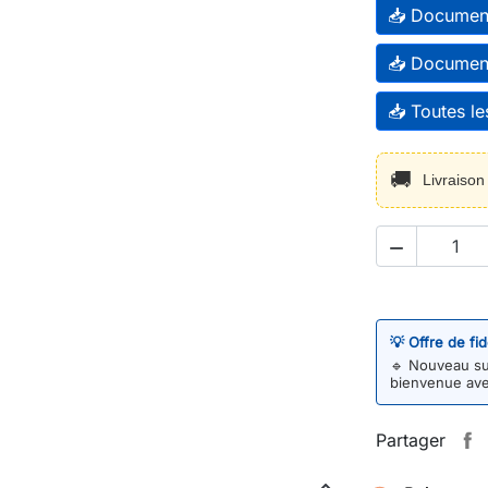
📥 Document
📥 Document
📥 Toutes l
🚚
Livraiso

💡 Offre de fi
🔹
Nouveau sur
bienvenue av
Partager