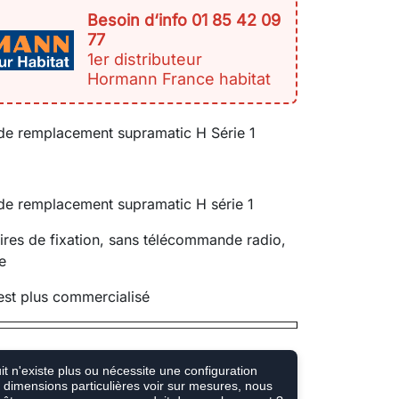
Besoin d‘info 01 85 42 09
77
1er distributeur
Hormann France habitat
 de remplacement supramatic H Série 1
de remplacement supramatic H série 1
res de fixation, sans télécommande radio,
ge
est plus commercialisé
t n'existe plus ou nécessite une configuration
e, dimensions particulières voir sur mesures, nous