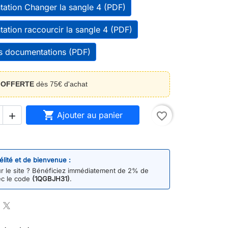
ation Changer la sangle 4 (PDF)
ation raccourcir la sangle 4 (PDF)
es documentations (PDF)
n
OFFERTE
dès 75€ d'achat

Ajouter au panier
favorite_border

délité et de bienvenue :
 le site ? Bénéficiez immédiatement de 2% de
ec le code
(1QGBJH31)
.