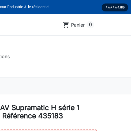
our l'industrie & le résidentiel.
⭐️⭐️⭐️⭐️⭐️
4.8/5
shopping_cart
0
Panier
tions
AV Supramatic H série 1
 Référence 435183