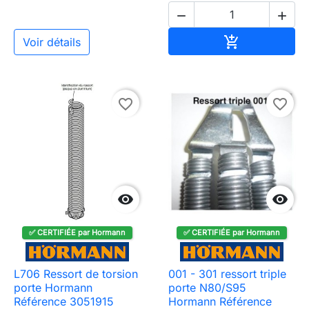


Ajouter au pa

Voir détails
favorite_border
favorite_border


✅ CERTIFIÉE par Hormann
✅ CERTIFIÉE par Hormann
L706 Ressort de torsion
001 - 301 ressort triple
porte Hormann
porte N80/S95
Référence 3051915
Hormann Référence