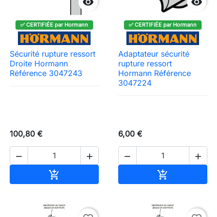


✅ CERTIFIÉE par Hormann
✅ CERTIFIÉE par Hormann
Sécurité rupture ressort
Adaptateur sécurité
Droite Hormann
rupture ressort
Référence 3047243
Hormann Référence
3047224
100,80 €
6,00 €




Ajouter au panier
Ajouter au pa

