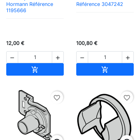
Hormann Référence
Référence 3047242
1195666
12,00 €
100,80 €




Ajouter au panier
Ajouter au pa


favorite_border
favorite_border