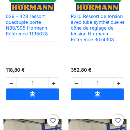
028 - 428 ressort
R210 Ressort de torsion
quadruple porte
avec tube synthétique et
N80/S95 Hormann
cône de réglage de
Référence 1195028
tension Hormann
Référence 3074303
118,80 €
352,80 €




Ajouter au panier
Ajouter au pa


favorite_border
favorite_border