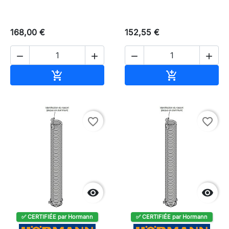
168,00 €
152,55 €




Ajouter au panier
Ajouter au pa


favorite_border
favorite_border


✅ CERTIFIÉE par Hormann
✅ CERTIFIÉE par Hormann