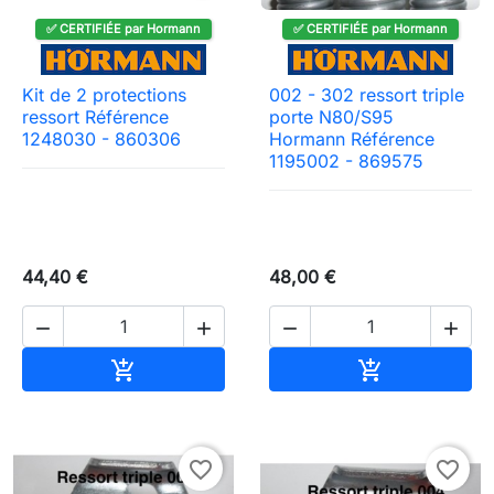
✅ CERTIFIÉE par Hormann
✅ CERTIFIÉE par Hormann
Kit de 2 protections
002 - 302 ressort triple
ressort Référence
porte N80/S95
1248030 - 860306
Hormann Référence
1195002 - 869575
44,40 €
48,00 €




Ajouter au panier
Ajouter au pa


favorite_border
favorite_border