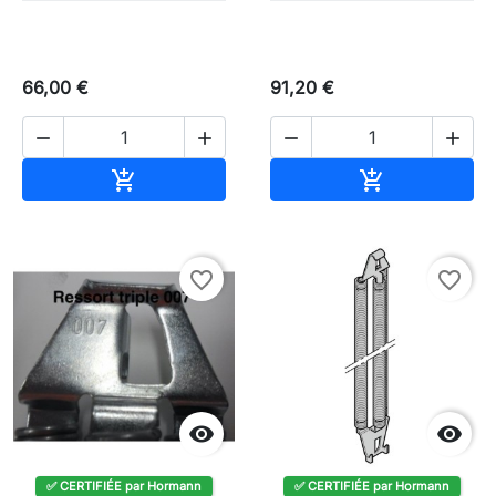
66,00 €
91,20 €




Ajouter au panier
Ajouter au pa


favorite_border
favorite_border


✅ CERTIFIÉE par Hormann
✅ CERTIFIÉE par Hormann