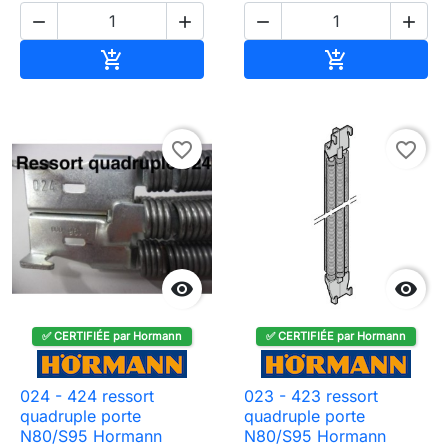




Ajouter au panier
Ajouter au pa


favorite_border
favorite_border


✅ CERTIFIÉE par Hormann
✅ CERTIFIÉE par Hormann
024 - 424 ressort
023 - 423 ressort
quadruple porte
quadruple porte
N80/S95 Hormann
N80/S95 Hormann