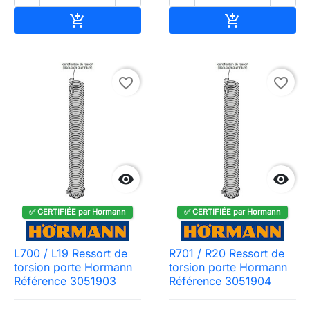
Ajouter au panier
Ajouter au pa


favorite_border
favorite_border


✅ CERTIFIÉE par Hormann
✅ CERTIFIÉE par Hormann
L700 / L19 Ressort de
R701 / R20 Ressort de
torsion porte Hormann
torsion porte Hormann
Référence 3051903
Référence 3051904