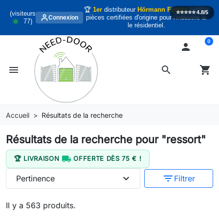
🏆
1er
distributeur
Hörmann France
habitat
⭐️⭐️⭐️⭐️⭐️
4.8/5
(visiteurs
pièces certifiées d'origine pour l'industrie &
Connexion
77
)
le résidentiel.
0

menu
search
shopping_cart
Accueil
Résultats de la recherche
Résultats de la recherche pour "ressort"

🏆 LIVRAISON
OFFERTE DÈS 75 € !
expand_more
filter_list
Pertinence
Filtrer
Il y a 563 produits.