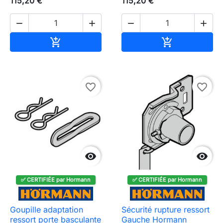
115,20 €
115,20 €




Ajouter au panier
Ajouter au pa


favorite_border
favorite_border


✅ CERTIFIÉE par Hormann
✅ CERTIFIÉE par Hormann
Goupille adaptation
Sécurité rupture ressort
ressort porte basculante
Gauche Hormann