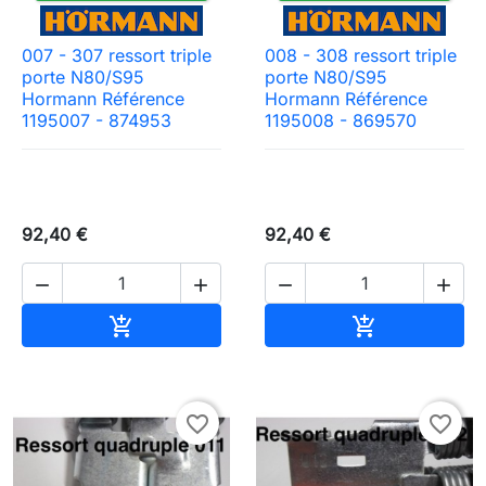
007 - 307 ressort triple
008 - 308 ressort triple
porte N80/S95
porte N80/S95
Hormann Référence
Hormann Référence
1195007 - 874953
1195008 - 869570
92,40 €
92,40 €




Ajouter au panier
Ajouter au pa


favorite_border
favorite_border