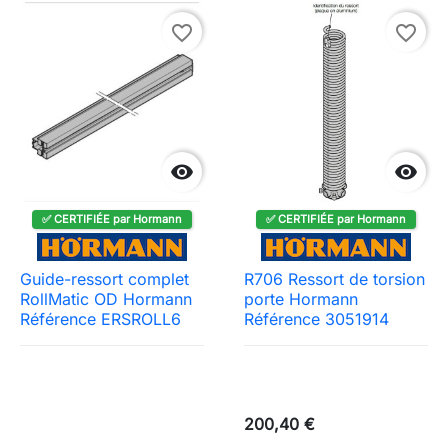
favorite_border
favorite_border


✅ CERTIFIÉE par Hormann
✅ CERTIFIÉE par Hormann
Guide-ressort complet
R706 Ressort de torsion
RollMatic OD Hormann
porte Hormann
Référence ERSROLL6
Référence 3051914
200,40 €