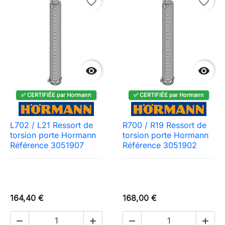
favorite_border
favorite_border


✅ CERTIFIÉE par Hormann
✅ CERTIFIÉE par Hormann
L702 / L21 Ressort de
R700 / R19 Ressort de
torsion porte Hormann
torsion porte Hormann
Référence 3051907
Référence 3051902
164,40 €
168,00 €



