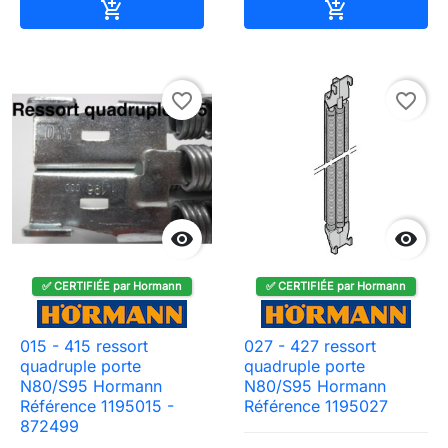
Ajouter au panier
Ajouter au pa


favorite_border
favorite_border


✅ CERTIFIÉE par Hormann
✅ CERTIFIÉE par Hormann
015 - 415 ressort
027 - 427 ressort
quadruple porte
quadruple porte
N80/S95 Hormann
N80/S95 Hormann
Référence 1195015 -
Référence 1195027
872499