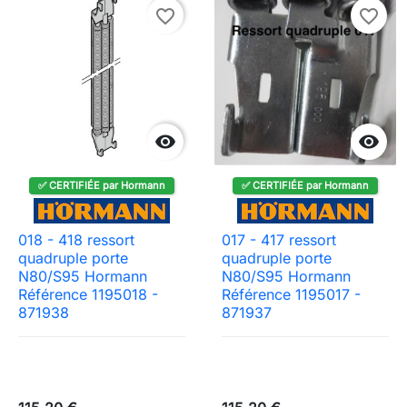
favorite_border
favorite_border


✅ CERTIFIÉE par Hormann
✅ CERTIFIÉE par Hormann
018 - 418 ressort
017 - 417 ressort
quadruple porte
quadruple porte
N80/S95 Hormann
N80/S95 Hormann
Référence 1195018 -
Référence 1195017 -
871938
871937