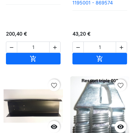
1195001 - 869574
200,40 €
43,20 €




Ajouter au panier
Ajouter au pa


favorite_border
favorite_border

