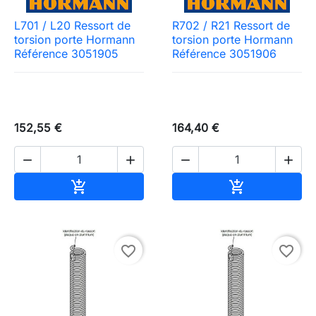
L701 / L20 Ressort de
R702 / R21 Ressort de
torsion porte Hormann
torsion porte Hormann
Référence 3051905
Référence 3051906
152,55 €
164,40 €




Ajouter au panier
Ajouter au pa


favorite_border
favorite_border