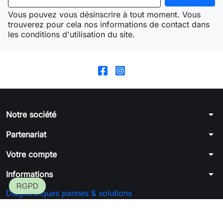
Vous pouvez vous désinscrire à tout moment. Vous
trouverez pour cela nos informations de contact dans
les conditions d'utilisation du site.
arrow_drop_down
Notre société
arrow_drop_down
Partenariat
arrow_drop_down
Votre compte
arrow_drop_down
Informations
Diagnostiques pannes & solutions
Formulaire de rétractation
SGFC™