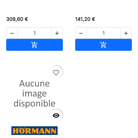
309,60 €
141,20 €




Ajouter au panier
Ajouter au pa


favorite_border
