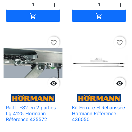




Ajouter au panier
Ajouter au pa


favorite_border
favorite_border


Rail L FS2 en 2 parties
Kit Ferrure H Réhaussée
Lg 4125 Hormann
Hormann Référence
Référence 435572
436050