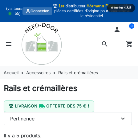
🏆
1er
distributeur
Hörmann France
habitat
⭐️⭐️⭐️⭐️⭐️
4.8/5
(visiteurs
pièces certifiées d'origine pour l'industrie &
Connexion
55
)
le résidentiel.
0

menu
search
shopping_cart
Accueil
Accessoires
Rails et crémaillères
Rails et crémaillères

🏆 LIVRAISON
OFFERTE DÈS 75 € !
expand_more
Pertinence
Il y a 5 produits.