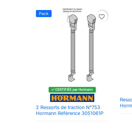
Pack
favorite_border
✅ CERTIFIÉE par Hormann
Resso
Horm
2 Ressorts de traction N°753

Aperçu rapide
Hormann Référence 3051061P