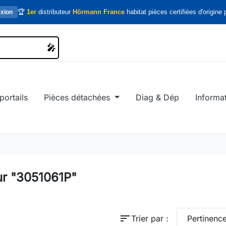
🏆
1er
distributeur
Hörmann France
habitat pièces certifiées d'origine p
xion
🎤
🎤
portails
Pièces détachées
Diag & Dép
Informa
ur "3051061P"
sort
Trier par :
Pertinenc