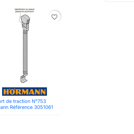
favorite_border
rt de traction N°753

Aperçu rapide
ann Référence 3051061