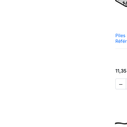
Piles
Réfé
11,35
