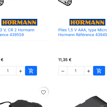
 3 V, CR 2 Hormann
Piles 1,5 V AAA, type Micr

Aperçu rapide

Aperçu rapide
rence 439559
Hormann Référence 43945
 €
11,35 €





Ajouter au panier
Ajou
favorite_border