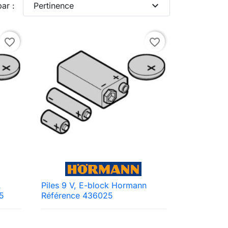
expand_more
par :
Pertinence
favorite_border
favorite_border
A
Piles 9 V, E-block Hormann

Aperçu rapide
5
Référence 436025