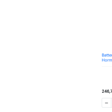
Batte
Horm
246,
