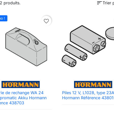
sort
12 produits.
Trier 
o !
favorite_border
rie de rechange WA 24
Piles 12 V, L1028, type 23

Aperçu rapide

Aperçu rapide
 promatic Akku Hormann
Hormann Référence 43801
rence 438703