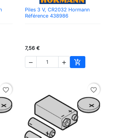
n
Piles 3 V, CR2032 Hormann

Aperçu rapide
Référence 438986
7,56 €



ter au panier
Ajouter au panier
favorite_border
favorite_border