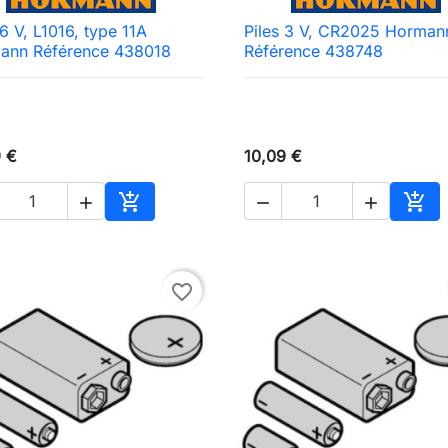
 6 V, L1016, type 11A
Piles 3 V, CR2025 Horman

Aperçu rapide

Aperçu rapide
ann Référence 438018
Référence 438748
9 €
10,09 €





Ajouter au panier
Ajou
favorite_border