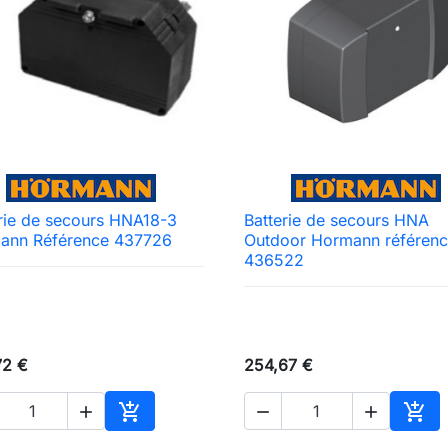
rie de secours HNA18-3
Batterie de secours HNA

Aperçu rapide

Aperçu rapide
ann Référence 437726
Outdoor Hormann référen
436522
72 €
254,67 €





Ajouter au panier
Ajou