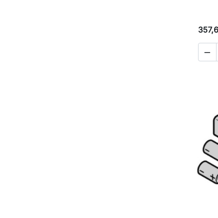
357,
