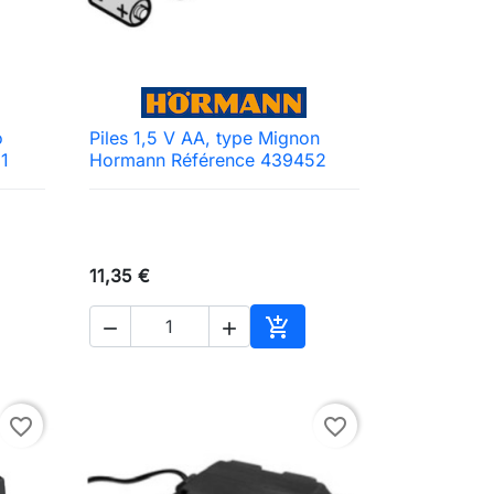
o
Piles 1,5 V AA, type Mignon

Aperçu rapide
1
Hormann Référence 439452
11,35 €



ter au panier
Ajouter au panier
favorite_border
favorite_border