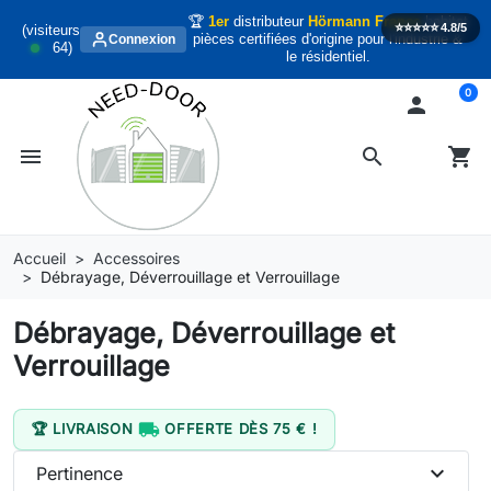
🏆
1er
distributeur
Hörmann France
habitat
⭐️⭐️⭐️⭐️⭐️
4.8/5
(visiteurs
pièces certifiées d'origine pour l'industrie &
Connexion
64
)
le résidentiel.
0

menu
search
shopping_cart
Accueil
Accessoires
Débrayage, Déverrouillage et Verrouillage
Débrayage, Déverrouillage et
Verrouillage

🏆 LIVRAISON
OFFERTE DÈS 75 € !
expand_more
Pertinence