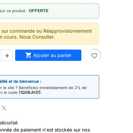
sur ce produit :
OFFERTE
t sur commande ou Réapprovisionnement
n cours. Nous Consulter.

Ajouter au panier
favorite_border

délité et de bienvenue :
 le site ? Bénéficiez immédiatement de 2% de
ec le code
(1QGBJH31)
.
sécurisé
nnée de paiement n'est stockée sur nos