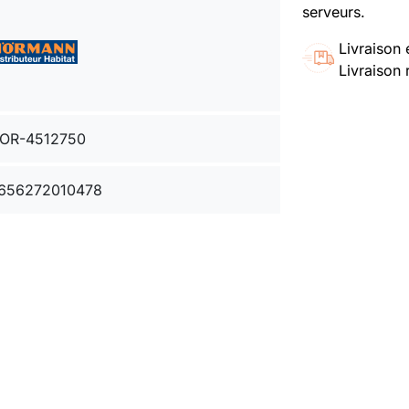
serveurs.
Livraison 
Livraison 
OR-4512750
656272010478