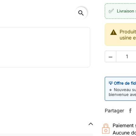
✅
Livraison 
search

Produi
usine e

💡 Offre de fi
🔹
Nouveau sur
bienvenue av
Partager
Paiement 
Aucune do