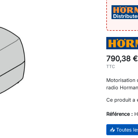
790,38 €
TTC
Motorisation
radio Horma
Ce produit a 
Référence :
H
📥 Toutes l