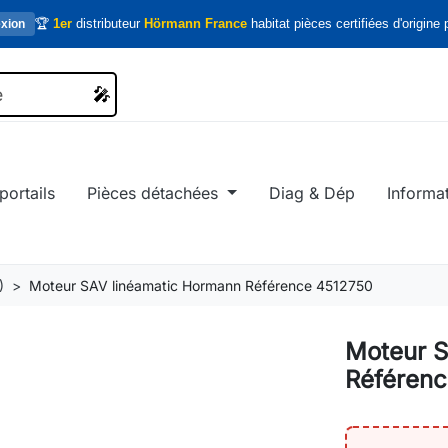
🏆
1er
distributeur
Hörmann France
habitat pièces certifiées d'origine p
xion
🎤
🎤
portails
Pièces détachées
Diag & Dép
Informa
)
Moteur SAV linéamatic Hormann Référence 4512750
Moteur S
Référen