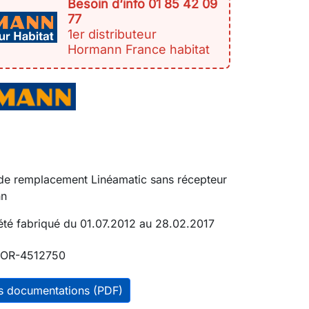
Besoin d‘info 01 85 42 09
77
1er distributeur
Hormann France habitat
 de remplacement Linéamatic sans récepteur
nn
été fabriqué du 01.07.2012 au 28.02.2017
OR-4512750
es documentations (PDF)