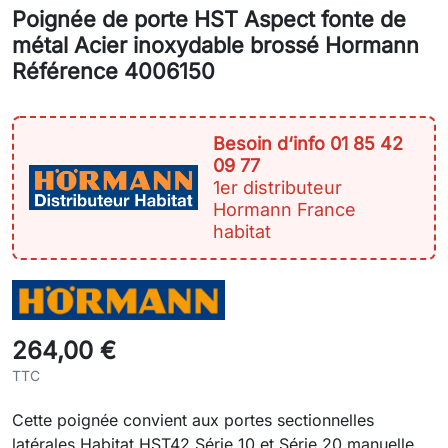
Poignée de porte HST Aspect fonte de
métal Acier inoxydable brossé Hormann
Référence 4006150
Besoin d‘info 01 85 42
09 77
1er distributeur
Hormann France
habitat
264,00 €
TTC
Cette poignée convient aux portes sectionnelles
latérales Habitat HST42 Série 10 et Série 20 manuelle