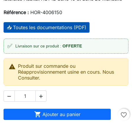
Référence :
HOR-4006150
📥 Toutes les documentations (PDF)
✅
Livraison sur ce produit :
OFFERTE

Produit sur commande ou
Réapprovisionnement usine en cours. Nous
Consulter.



Ajouter au panier
favorite_border