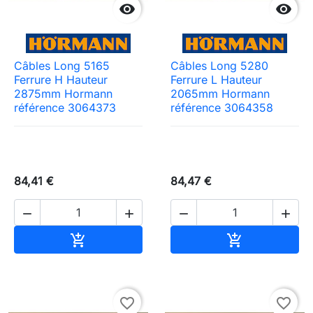


Câbles Long 5165
Câbles Long 5280
Ferrure H Hauteur
Ferrure L Hauteur
2875mm Hormann
2065mm Hormann
référence 3064373
référence 3064358
84,41 €
84,47 €




Ajouter au panier
Ajouter au pa


favorite_border
favorite_border