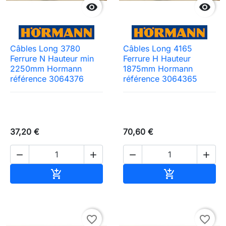


Câbles Long 3780
Câbles Long 4165
Ferrure N Hauteur min
Ferrure H Hauteur
2250mm Hormann
1875mm Hormann
référence 3064376
référence 3064365
37,20 €
70,60 €




Ajouter au panier
Ajouter au pa


favorite_border
favorite_border