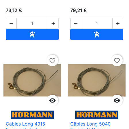
73,12 €
79,21 €




Ajouter au panier
Ajouter au pa


favorite_border
favorite_border


Câbles Long 4915
Câbles Long 5040