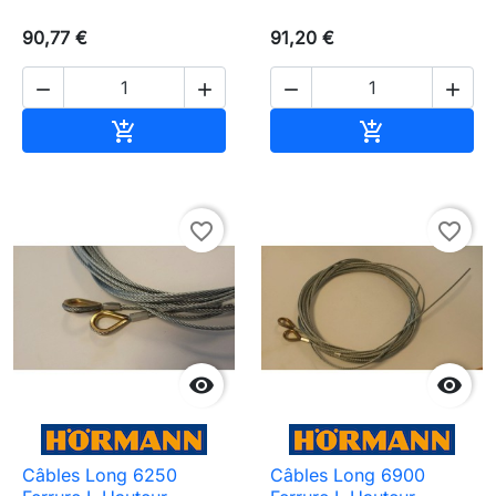
90,77 €
91,20 €




Ajouter au panier
Ajouter au pa


favorite_border
favorite_border


Câbles Long 6250
Câbles Long 6900