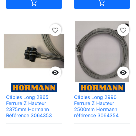
Ajouter au panier
Ajouter au pa


favorite_border
favorite_border


Câbles Long 2865
Câbles Long 2990
Ferrure Z Hauteur
Ferrure Z Hauteur
2375mm Hormann
2500mm Hormann
Référence 3064353
référence 3064354