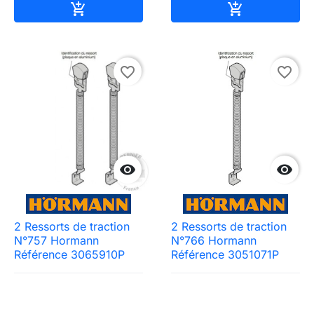
Ajouter au panier
Ajouter au pa


favorite_border
favorite_border


2 Ressorts de traction
2 Ressorts de traction
N°757 Hormann
N°766 Hormann
Référence 3065910P
Référence 3051071P