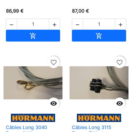
86,99 €
87,00 €




Ajouter au panier
Ajouter au pa


favorite_border
favorite_border


Câbles Long 3040
Câbles Long 3115