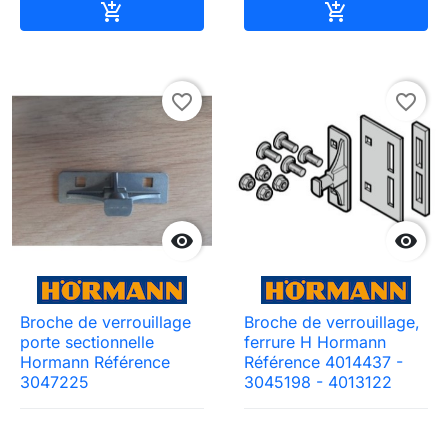
Ajouter au panier
Ajouter au pa


favorite_border
favorite_border


Broche de verrouillage
Broche de verrouillage,
porte sectionnelle
ferrure H Hormann
Hormann Référence
Référence 4014437 -
3047225
3045198 - 4013122