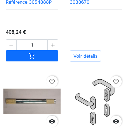
Référence 3054888P
3038670
408,24 €


Ajouter au panier

Voir détails
favorite_border
favorite_border

