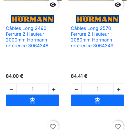


Câbles Long 2490
Câbles Long 2570
Ferrure Z Hauteur
Ferrure Z Hauteur
2000mm Hormann
2080mm Hormann
référence 3064348
référence 3064349
84,00 €
84,41 €




Ajouter au panier
Ajouter au pa


favorite_border
favorite_border