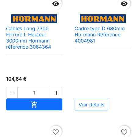


Câbles Long 7300
Cadre type D 680mm
Ferrure L Hauteur
Hormann Référence
3000mm Hormann
4004981
référence 3064364
104,64 €


Ajouter au panier

Voir détails
Need-door
favorite_border
favorite_border