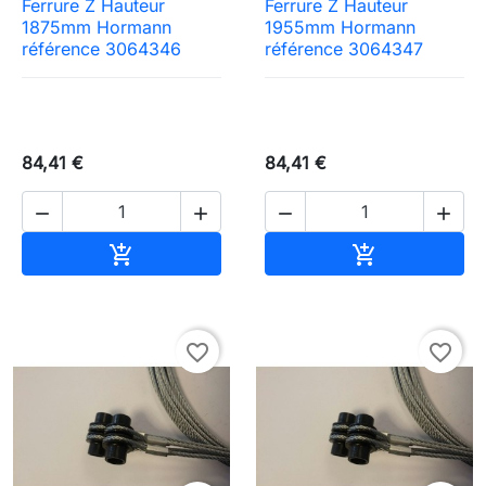
Ferrure Z Hauteur
Ferrure Z Hauteur
1875mm Hormann
1955mm Hormann
référence 3064346
référence 3064347
84,41 €
84,41 €




Ajouter au panier
Ajouter au pa


favorite_border
favorite_border