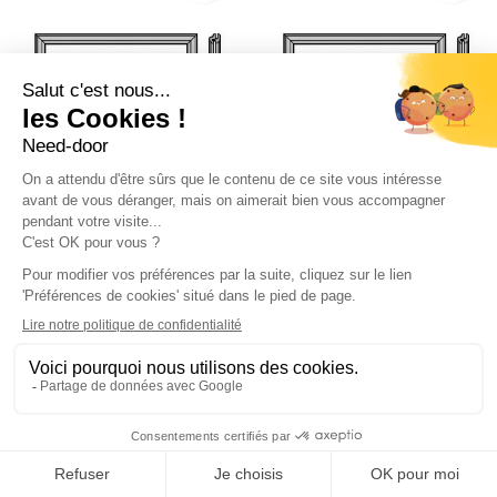


Cadre type D 680mm
Cadre type D 680mm
Hormann Référence
Hormann Référence
4005250
4005251
Voir détails
Voir détails