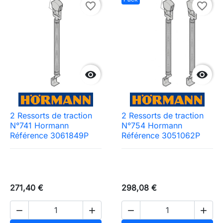
favorite_border
favorite_border


2 Ressorts de traction
2 Ressorts de traction
N°741 Hormann
N°754 Hormann
Référence 3061849P
Référence 3051062P
271,40 €
298,08 €



