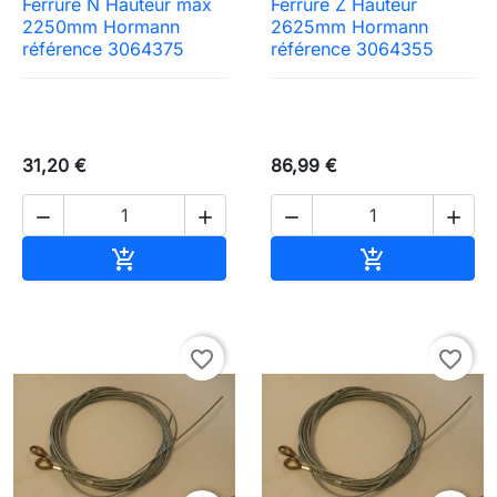
Ferrure N Hauteur max
Ferrure Z Hauteur
2250mm Hormann
2625mm Hormann
référence 3064375
référence 3064355
31,20 €
86,99 €




Ajouter au panier
Ajouter au pa


favorite_border
favorite_border