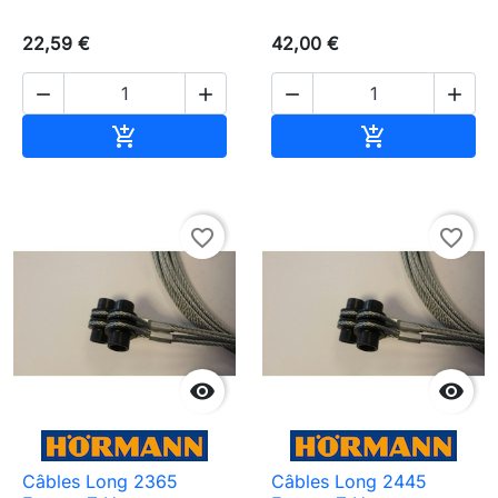
22,59 €
42,00 €




Ajouter au panier
Ajouter au pa


favorite_border
favorite_border


Câbles Long 2365
Câbles Long 2445