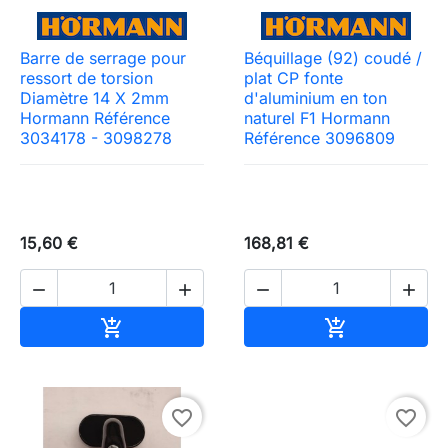
Barre de serrage pour
Béquillage (92) coudé /
ressort de torsion
plat CP fonte
Diamètre 14 X 2mm
d'aluminium en ton
Hormann Référence
naturel F1 Hormann
3034178 - 3098278
Référence 3096809
15,60 €
168,81 €




Ajouter au panier
Ajouter au pa


favorite_border
favorite_border