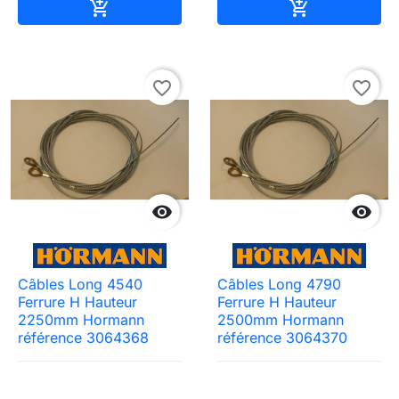
Ajouter au panier
Ajouter au pa


favorite_border
favorite_border


Câbles Long 4540
Câbles Long 4790
Ferrure H Hauteur
Ferrure H Hauteur
2250mm Hormann
2500mm Hormann
référence 3064368
référence 3064370