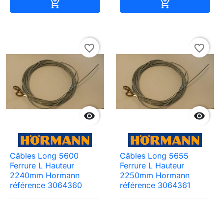
Ajouter au panier
Ajouter au pa


favorite_border
favorite_border


Câbles Long 5600
Câbles Long 5655
Ferrure L Hauteur
Ferrure L Hauteur
2240mm Hormann
2250mm Hormann
référence 3064360
référence 3064361