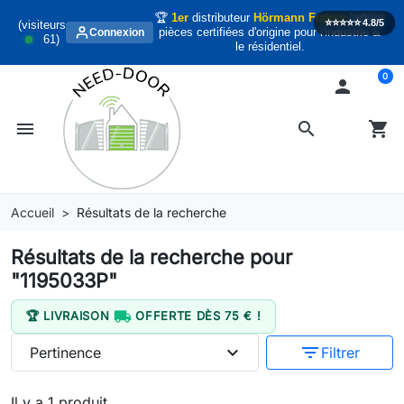
🏆
1er
distributeur
Hörmann France
habitat
⭐️⭐️⭐️⭐️⭐️
4.8/5
(visiteurs
pièces certifiées d'origine pour l'industrie &
Connexion
61
)
le résidentiel.
0

menu
search
shopping_cart
Accueil
Résultats de la recherche
Résultats de la recherche pour
"1195033P"

🏆 LIVRAISON
OFFERTE DÈS 75 € !
expand_more
filter_list
Pertinence
Filtrer
Il y a 1 produit.