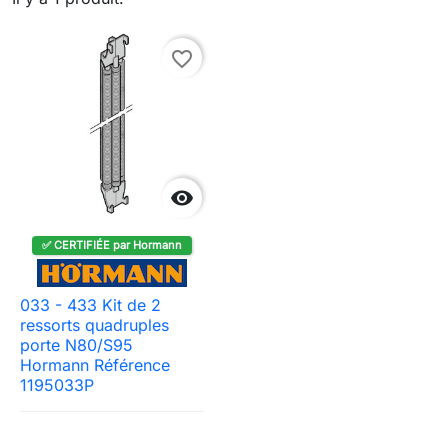
favorite_border

✅ CERTIFIÉE par Hormann
033 - 433 Kit de 2
ressorts quadruples
porte N80/S95
Hormann Référence
1195033P