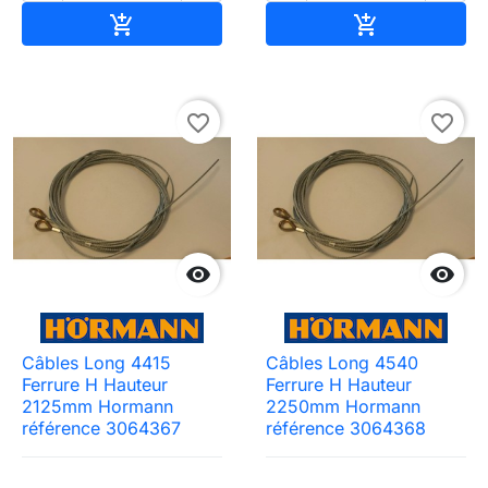
Ajouter au panier
Ajouter au pa


favorite_border
favorite_border


Câbles Long 4415
Câbles Long 4540
Ferrure H Hauteur
Ferrure H Hauteur
2125mm Hormann
2250mm Hormann
référence 3064367
référence 3064368