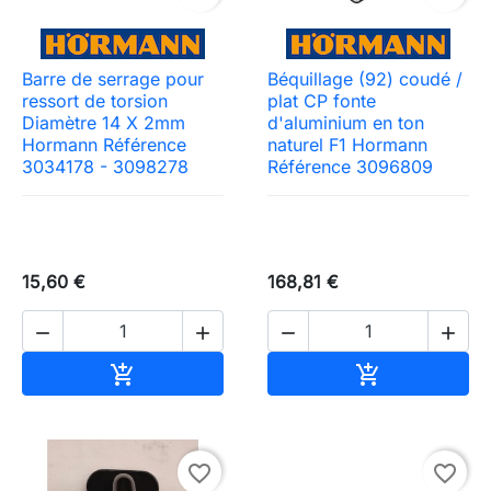
Barre de serrage pour
Béquillage (92) coudé /
ressort de torsion
plat CP fonte
Diamètre 14 X 2mm
d'aluminium en ton
Hormann Référence
naturel F1 Hormann
3034178 - 3098278
Référence 3096809
15,60 €
168,81 €




Ajouter au panier
Ajouter au pa


favorite_border
favorite_border