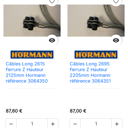
favorite_border
favorite_border


Câbles Long 2615
Câbles Long 2695
Ferrure Z Hauteur
Ferrure Z Hauteur
2125mm Hormann
2205mm Hormann
référence 3064350
référence 3064351
87,60 €
87,00 €



