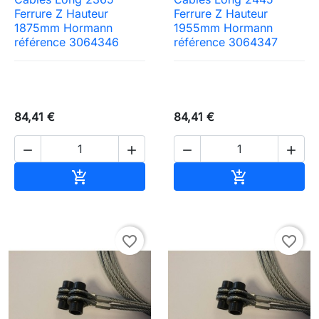
Ferrure Z Hauteur
Ferrure Z Hauteur
1875mm Hormann
1955mm Hormann
référence 3064346
référence 3064347
84,41 €
84,41 €




Ajouter au panier
Ajouter au pa


favorite_border
favorite_border