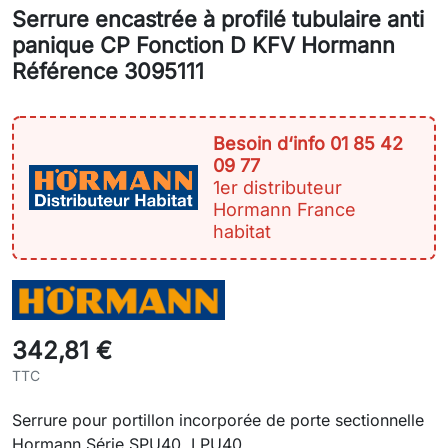
Serrure encastrée à profilé tubulaire anti
panique CP Fonction D KFV Hormann
Référence 3095111
Besoin d‘info 01 85 42
09 77
1er distributeur
Hormann France
habitat
342,81 €
TTC
Serrure pour portillon incorporée de porte sectionnelle
Hormann Série SPU40, LPU40