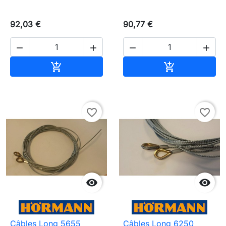
92,03 €
90,77 €




Ajouter au panier
Ajouter au pa


favorite_border
favorite_border


Câbles Long 5655
Câbles Long 6250