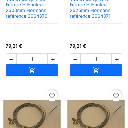
Ferrure H Hauteur
Ferrure H Hauteur
2500mm Hormann
2625mm Hormann
référence 3064370
référence 3064371
79,21 €
79,21 €




Ajouter au panier
Ajouter au pa


favorite_border
favorite_border