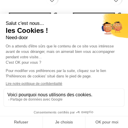


Cadre type D 680mm
Cadre type D 680mm
Hormann Référence
Hormann Référence
4004981
4005250
Voir détails
Voir détails