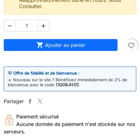
Consulter.



Ajouter au panier
favorite_border
💡 Offre de fidélité et de bienvenue :
🔹
Nouveau sur le site ? Bénéficiez immédiatement de 2% de
bienvenue avec le code
(1QGBJH31)
.
Partager
Paiement sécurisé
Aucune donnée de paiement n'est stockée sur nos
serveurs.