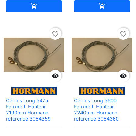
Ajouter au panier
Ajouter au pa


favorite_border
favorite_border


Câbles Long 5475
Câbles Long 5600
Ferrure L Hauteur
Ferrure L Hauteur
2190mm Hormann
2240mm Hormann
référence 3064359
référence 3064360