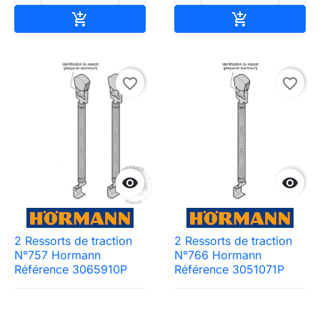
Ajouter au panier
Ajouter au pa


favorite_border
favorite_border


2 Ressorts de traction
2 Ressorts de traction
N°757 Hormann
N°766 Hormann
Référence 3065910P
Référence 3051071P