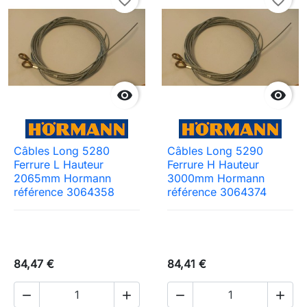


Câbles Long 5280
Câbles Long 5290
Ferrure L Hauteur
Ferrure H Hauteur
2065mm Hormann
3000mm Hormann
référence 3064358
référence 3064374
84,47 €
84,41 €



