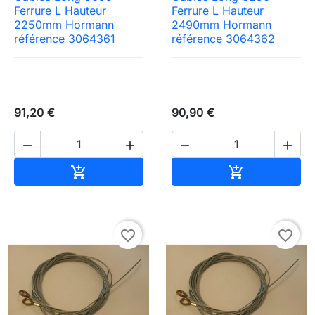
Ferrure L Hauteur
Ferrure L Hauteur
2250mm Hormann
2490mm Hormann
référence 3064361
référence 3064362
91,20 €
90,90 €




Ajouter au panier
Ajouter au pa


favorite_border
favorite_border