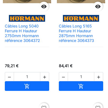


Câbles Long 5040
Câbles Long 5165
Ferrure H Hauteur
Ferrure H Hauteur
2750mm Hormann
2875mm Hormann
référence 3064372
référence 3064373
79,21 €
84,41 €




Ajouter au panier
Ajouter au pa


favorite_border
favorite_border