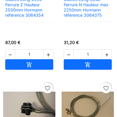
Ferrure Z Hauteur
Ferrure N Hauteur max
2500mm Hormann
2250mm Hormann
référence 3064354
référence 3064375
87,00 €
31,20 €




Ajouter au panier
Ajouter au pa


favorite_border
favorite_border