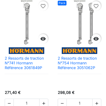
Pack
favorite_border
favorite_border


2 Ressorts de traction
2 Ressorts de traction
N°741 Hormann
N°754 Hormann
Référence 3061849P
Référence 3051062P
271,40 €
298,08 €



