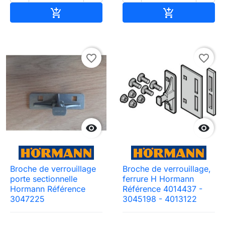
Ajouter au panier
Ajouter au pa


favorite_border
favorite_border


Broche de verrouillage
Broche de verrouillage,
porte sectionnelle
ferrure H Hormann
Hormann Référence
Référence 4014437 -
3047225
3045198 - 4013122