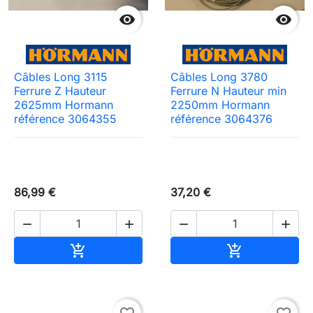


Câbles Long 3115
Câbles Long 3780
Ferrure Z Hauteur
Ferrure N Hauteur min
2625mm Hormann
2250mm Hormann
référence 3064355
référence 3064376
86,99 €
37,20 €




Ajouter au panier
Ajouter au pa

