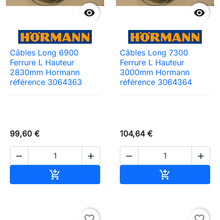


Câbles Long 6900
Câbles Long 7300
Ferrure L Hauteur
Ferrure L Hauteur
2830mm Hormann
3000mm Hormann
référence 3064363
référence 3064364
99,60 €
104,64 €




Ajouter au panier
Ajouter au pa


Need-door
favorite_border
favorite_border