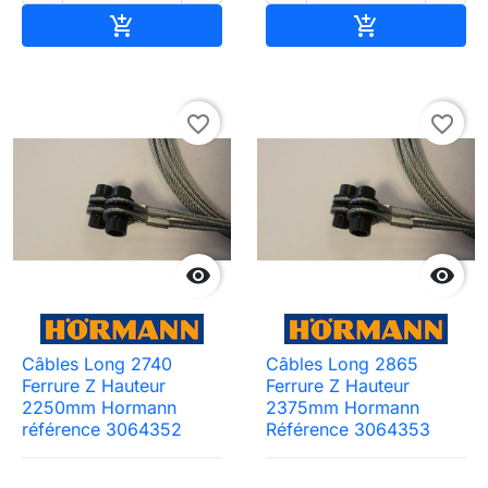
Ajouter au panier
Ajouter au pa


favorite_border
favorite_border


Câbles Long 2740
Câbles Long 2865
Ferrure Z Hauteur
Ferrure Z Hauteur
2250mm Hormann
2375mm Hormann
référence 3064352
Référence 3064353