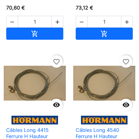
70,60 €
73,12 €




Ajouter au panier
Ajouter au pa


favorite_border
favorite_border


Câbles Long 4415
Câbles Long 4540
Ferrure H Hauteur
Ferrure H Hauteur