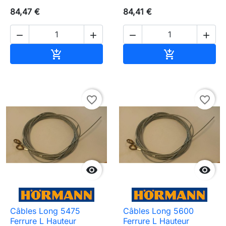
84,47 €
84,41 €




Ajouter au panier
Ajouter au pa


favorite_border
favorite_border


Câbles Long 5475
Câbles Long 5600
Ferrure L Hauteur
Ferrure L Hauteur