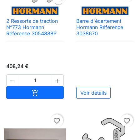
2 Ressorts de traction
Barre d'écartement
N°773 Hormann
Hormann Référence
Référence 3054888P
3038670
408,24 €


Ajouter au panier

Voir détails
favorite_border
favorite_border