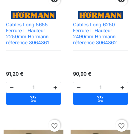


Câbles Long 5655
Câbles Long 6250
Ferrure L Hauteur
Ferrure L Hauteur
2250mm Hormann
2490mm Hormann
référence 3064361
référence 3064362
91,20 €
90,90 €




Ajouter au panier
Ajouter au pa


favorite_border
favorite_border