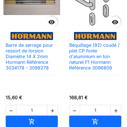


Barre de serrage pour
Béquillage (92) coudé /
ressort de torsion
plat CP fonte
Diamètre 14 X 2mm
d'aluminium en ton
Hormann Référence
naturel F1 Hormann
3034178 - 3098278
Référence 3096809
15,60 €
168,81 €




Ajouter au panier
Ajouter au pa

