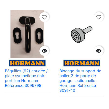
favorite_border
favorite_border


Béquilles (92) coudée /
Blocage du support de
plate synthétique noir
palier 2 de porte de
portillon Hormann
garage sectionnelle
Référence 3096798
Hormann Référence
3091740