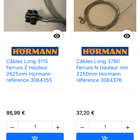


Câbles Long 3115
Câbles Long 3780
Ferrure Z Hauteur
Ferrure N Hauteur min
2625mm Hormann
2250mm Hormann
référence 3064355
référence 3064376
86,99 €
37,20 €




Ajouter au panier
Ajouter au pa

