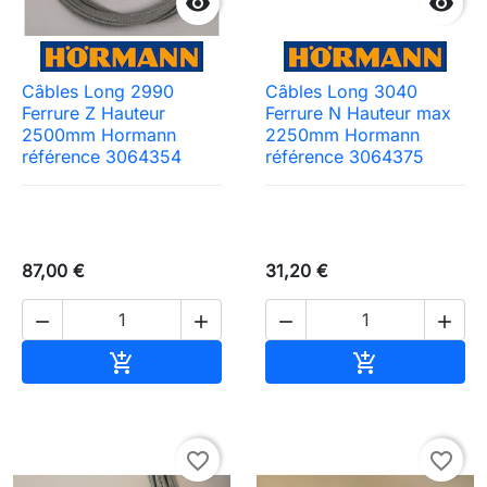


Câbles Long 2990
Câbles Long 3040
Ferrure Z Hauteur
Ferrure N Hauteur max
2500mm Hormann
2250mm Hormann
référence 3064354
référence 3064375
87,00 €
31,20 €




Ajouter au panier
Ajouter au pa


favorite_border
favorite_border