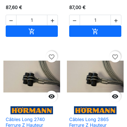
87,60 €
87,00 €




Ajouter au panier
Ajouter au pa


favorite_border
favorite_border


Câbles Long 2740
Câbles Long 2865
Ferrure Z Hauteur
Ferrure Z Hauteur