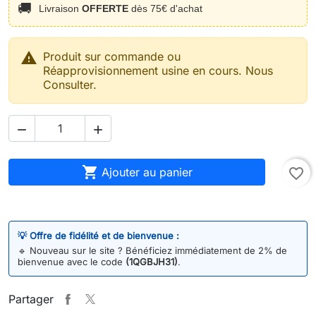
🚚
Livraison
OFFERTE
dès 75€ d'achat

Produit sur commande ou
Réapprovisionnement usine en cours. Nous
Consulter.



Ajouter au panier
favorite_border
💡 Offre de fidélité et de bienvenue :
🔹
Nouveau sur le site ? Bénéficiez immédiatement de 2% de
bienvenue avec le code
(1QGBJH31)
.
Partager