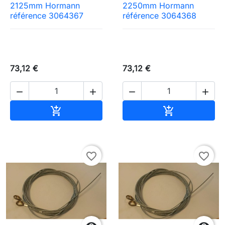
2125mm Hormann
2250mm Hormann
référence 3064367
référence 3064368
73,12 €
73,12 €




Ajouter au panier
Ajouter au pa


favorite_border
favorite_border