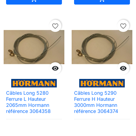
favorite_border
favorite_border


Câbles Long 5280
Câbles Long 5290
Ferrure L Hauteur
Ferrure H Hauteur
2065mm Hormann
3000mm Hormann
référence 3064358
référence 3064374