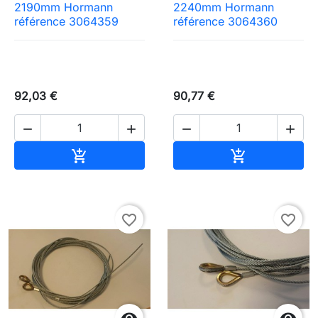
2190mm Hormann
2240mm Hormann
référence 3064359
référence 3064360
92,03 €
90,77 €




Ajouter au panier
Ajouter au pa


favorite_border
favorite_border