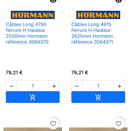


Câbles Long 4790
Câbles Long 4915
Ferrure H Hauteur
Ferrure H Hauteur
2500mm Hormann
2625mm Hormann
référence 3064370
référence 3064371
79,21 €
79,21 €




Ajouter au panier
Ajouter au pa


favorite_border
favorite_border