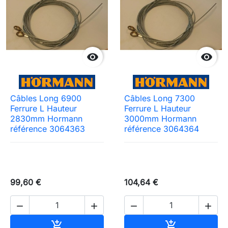


Câbles Long 6900
Câbles Long 7300
Ferrure L Hauteur
Ferrure L Hauteur
2830mm Hormann
3000mm Hormann
référence 3064363
référence 3064364
99,60 €
104,64 €
Need-door




Ajouter au panier
Ajouter au pa

