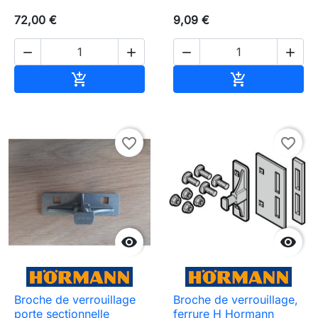
72,00 €
9,09 €




Ajouter au panier
Ajouter au pa


favorite_border
favorite_border


Broche de verrouillage
Broche de verrouillage,
porte sectionnelle
ferrure H Hormann