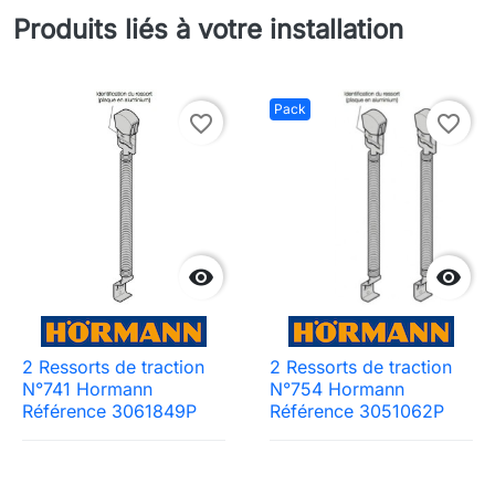
Produits liés à votre installation
Pack
favorite_border
favorite_border


2 Ressorts de traction
2 Ressorts de traction
N°741 Hormann
N°754 Hormann
Référence 3061849P
Référence 3051062P