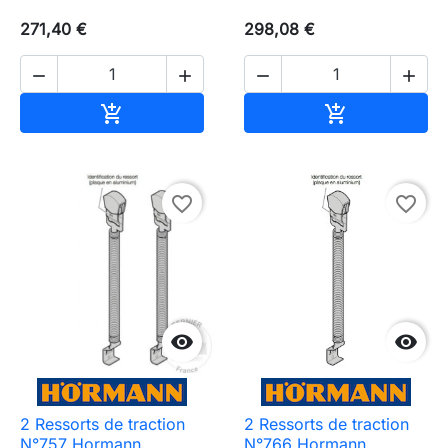
271,40 €
298,08 €




Ajouter au panier
Ajouter au pa


favorite_border
favorite_border


2 Ressorts de traction
2 Ressorts de traction
N°757 Hormann
N°766 Hormann