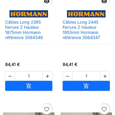


Câbles Long 2365
Câbles Long 2445
Ferrure Z Hauteur
Ferrure Z Hauteur
1875mm Hormann
1955mm Hormann
référence 3064346
référence 3064347
84,41 €
84,41 €




Ajouter au panier
Ajouter au pa


favorite_border
favorite_border