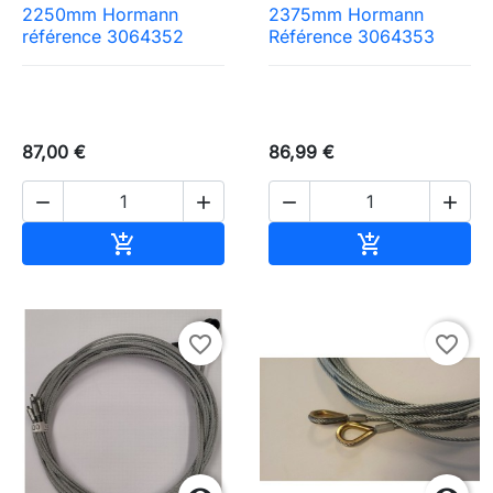
2250mm Hormann
2375mm Hormann
référence 3064352
Référence 3064353
87,00 €
86,99 €




Ajouter au panier
Ajouter au pa


favorite_border
favorite_border