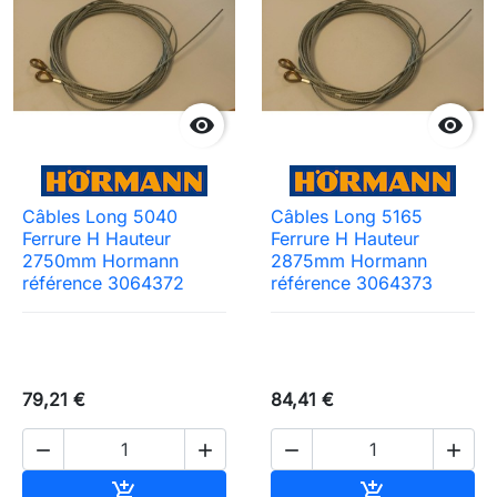


Câbles Long 5040
Câbles Long 5165
Ferrure H Hauteur
Ferrure H Hauteur
2750mm Hormann
2875mm Hormann
référence 3064372
référence 3064373
79,21 €
84,41 €




Ajouter au panier
Ajouter au pa

