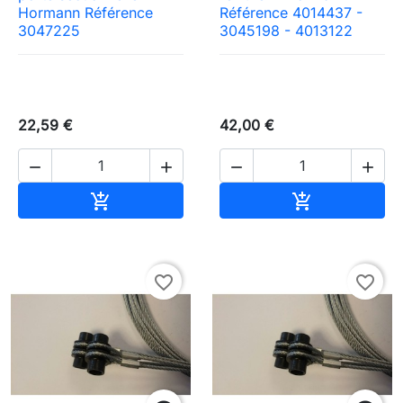
Hormann Référence
Référence 4014437 -
3047225
3045198 - 4013122
22,59 €
42,00 €




Ajouter au panier
Ajouter au pa


favorite_border
favorite_border