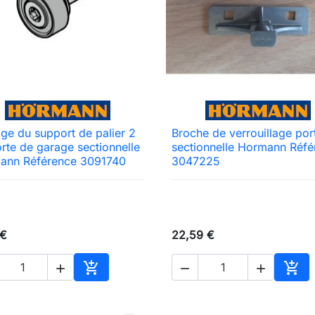
ge du support de palier 2
Broche de verrouillage por

Aperçu rapide

Aperçu rapide
rte de garage sectionnelle
sectionnelle Hormann Réfé
ann Référence 3091740
3047225
 €
22,59 €





Ajouter au panier
Ajou