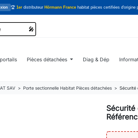
🏆
1er
distributeur
Hörmann France
habitat pièces certifiées d'origine p
xion
🎤
🎤
portails
Pièces détachées
Diag & Dép
Informa
AT SAV
Porte sectionnelle Habitat Pièces détachées
Sécurité
Sécurité
Référen