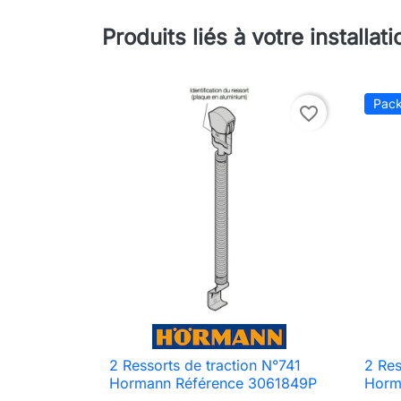
Produits liés à votre installati
Pac
favorite_border
2 Ressorts de traction N°741
2 Res

Aperçu rapide
Hormann Référence 3061849P
Horm