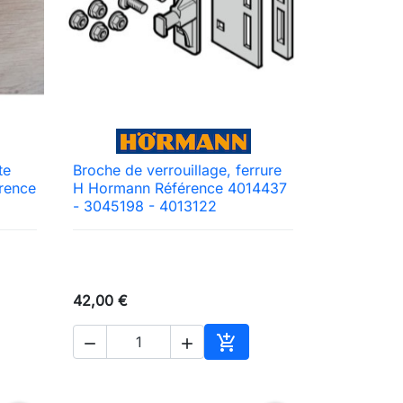
te
Broche de verrouillage, ferrure

Aperçu rapide
rence
H Hormann Référence 4014437
- 3045198 - 4013122
42,00 €



ter au panier
Ajouter au panier