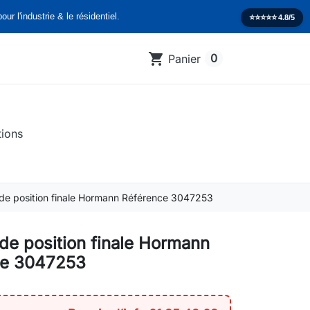
our l'industrie & le résidentiel.
⭐️⭐️⭐️⭐️⭐️
4.8/5
shopping_cart
0
Panier
tions
 de position finale Hormann Référence 3047253
 de position finale Hormann
ce 3047253