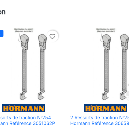
on
k
favorite_border
sorts de traction N°754
2 Ressorts de traction N°7

Aperçu rapide

Aperçu rapide
ann Référence 3051062P
Hormann Référence 3065