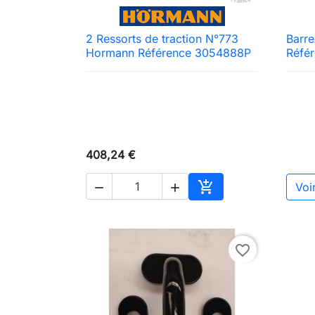
2 Ressorts de traction N°773
Barr

Aperçu rapide
Hormann Référence 3054888P
Réfé
408,24 €

Voir


Ajouter au panier
favorite_border