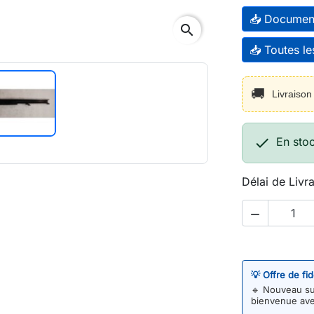
📥 Documen
search
📥 Toutes l
🚚
Livraiso

En sto
Délai de Livr

💡 Offre de fi
🔹
Nouveau sur
bienvenue av