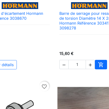
e d'écartement Hormann
Barre de serrage pour ress

Aperçu rapide

Aperçu rapide
rence 3038670
de torsion Diamètre 14 X
Hormann Référence 30341
3098278
15,60 €

 détails


Ajou
favorite_border