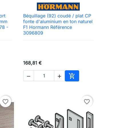
ort
Béquillage (92) coudé / plat CP

Aperçu rapide
 2mm
fonte d'aluminium en ton naturel
78 -
F1 Hormann Référence
3096809
168,81 €



ter au panier
Ajouter au panier
favorite_border
favorite_border