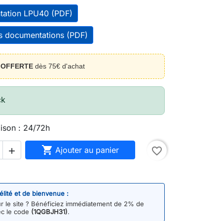
tation LPU40 (PDF)
es documentations (PDF)
n
OFFERTE
dès 75€ d'achat
ck
aison : 24/72h

Ajouter au panier
favorite_border

délité et de bienvenue :
 le site ? Bénéficiez immédiatement de 2% de
ec le code
(1QGBJH31)
.