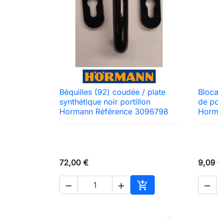
Béquilles (92) coudée / plate
Bloca

Aperçu rapide
synthétique noir portillon
de po
Hormann Référence 3096798
Horm
72,00 €
9,09




Ajouter au panier