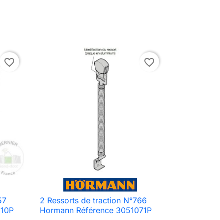
favorite_border
favorite_border
57
2 Ressorts de traction N°766

Aperçu rapide
910P
Hormann Référence 3051071P