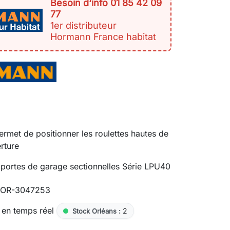
Besoin d‘info 01 85 42 09
77
1er distributeur
Hormann France habitat
ermet de positionner les roulettes hautes de
erture
portes de garage sectionnelles Série LPU40
OR-3047253
 en temps réel
2
Stock Orléans :