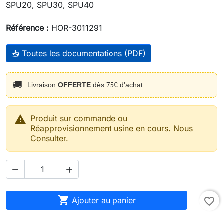
SPU20, SPU30, SPU40
Référence :
HOR-3011291
📥 Toutes les documentations (PDF)
🚚
Livraison
OFFERTE
dès 75€ d'achat

Produit sur commande ou
Réapprovisionnement usine en cours. Nous
Consulter.



Ajouter au panier
favorite_border