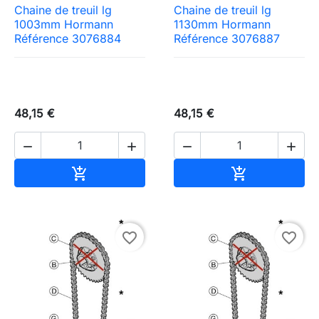
Chaine de treuil lg
Chaine de treuil lg
1003mm Hormann
1130mm Hormann
Référence 3076884
Référence 3076887
48,15 €
48,15 €




Ajouter au panier
Ajouter au pa


favorite_border
favorite_border