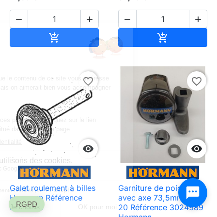




Ajouter au panier
Ajouter au pa


favorite_border
favorite_border


Galet roulement à billes
Garniture de poignée
Hormann Référence
avec axe 73,5mm Série
3025560
20 Référence 3024989