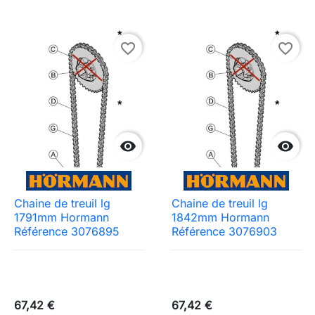
favorite_border
favorite_border


Chaine de treuil lg
Chaine de treuil lg
1791mm Hormann
1842mm Hormann
Référence 3076895
Référence 3076903
67,42 €
67,42 €