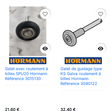
favorite_border
favorite_border


Galet avec roulement à
Galet de guidage type
billes SPU20 Hormann
KS Galva roulement à
Référence 3015130
billes Hormann
Référence 3040122
Need-door
21,60 €
32,40 €