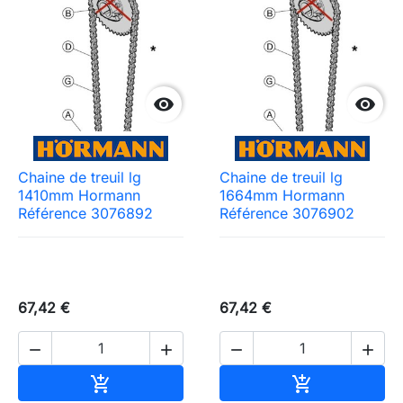


Chaine de treuil lg
Chaine de treuil lg
1410mm Hormann
1664mm Hormann
Référence 3076892
Référence 3076902
67,42 €
67,42 €




Ajouter au panier
Ajouter au pa

