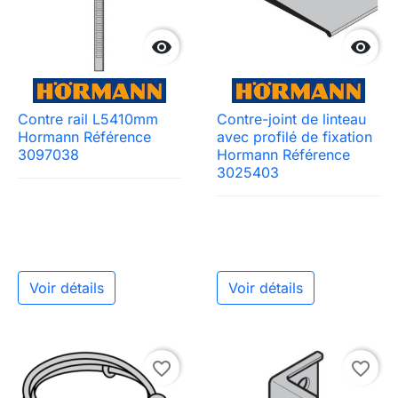


Contre rail L5410mm
Contre-joint de linteau
Hormann Référence
avec profilé de fixation
3097038
Hormann Référence
3025403
Voir détails
Voir détails
favorite_border
favorite_border