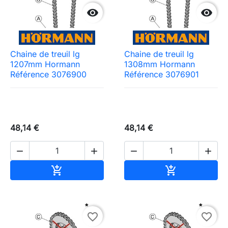


Chaine de treuil lg
Chaine de treuil lg
1207mm Hormann
1308mm Hormann
Référence 3076900
Référence 3076901
48,14 €
48,14 €




Ajouter au panier
Ajouter au pa


favorite_border
favorite_border