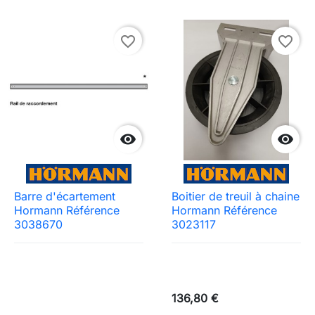
favorite_border
favorite_border


Barre d'écartement
Boitier de treuil à chaine
Hormann Référence
Hormann Référence
3038670
3023117
136,80 €