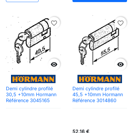
favorite_border
favorite_border


Demi cylindre profilé
Demi cylindre profilé
30,5 +10mm Hormann
45,5 +10mm Hormann
Référence 3045165
Référence 3014860
52,16 €