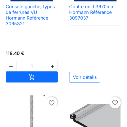
Console gauche, types
Contre rail L3670mm
de ferrures VU
Hormann Référence
Hormann Référence
3097037
3065321
118,40 €


Ajouter au panier

Voir détails
favorite_border
favorite_border