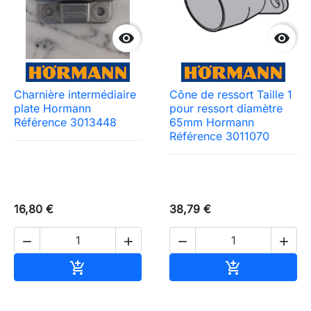


Charnière intermédiaire
Cône de ressort Taille 1
plate Hormann
pour ressort diamètre
Référence 3013448
65mm Hormann
Référence 3011070
16,80 €
38,79 €




Ajouter au panier
Ajouter au pa

