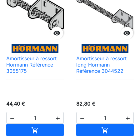


Amortisseur à ressort
Amortisseur à ressort
Hormann Référence
long Hormann
3055175
Référence 3044522
44,40 €
82,80 €




Ajouter au panier
Ajouter au pa

