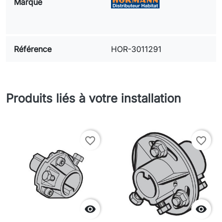
Marque
Référence
HOR-3011291
Produits liés à votre installation
favorite_border
favorite_border

