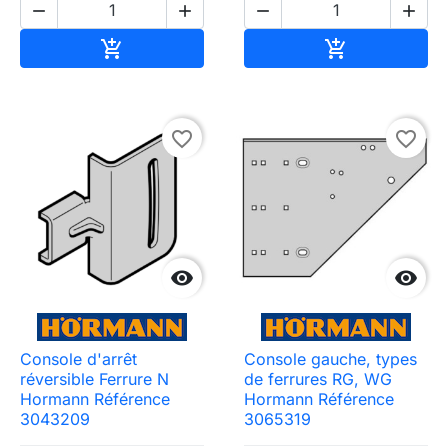




Ajouter au panier
Ajouter au pa


favorite_border
favorite_border


Console d'arrêt
Console gauche, types
réversible Ferrure N
de ferrures RG, WG
Hormann Référence
Hormann Référence
3043209
3065319