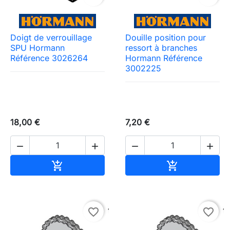
Doigt de verrouillage
Douille position pour
SPU Hormann
ressort à branches
Référence 3026264
Hormann Référence
3002225
18,00 €
7,20 €




Ajouter au panier
Ajouter au pa


favorite_border
favorite_border