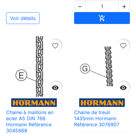


Ajouter au pa

Voir détails
favorite_border
favorite_border


Chaine à maillons en
Chaine de treuil
acier A5 DIN 766
1435mm Hormann
Hormann Référence
Référence 3076907
3045668