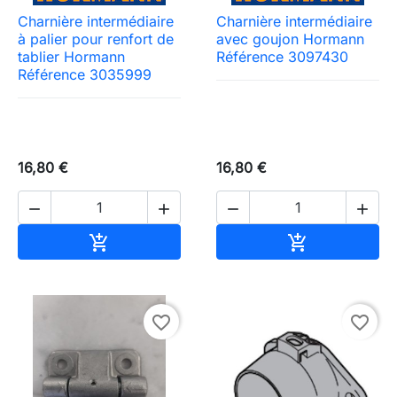
Charnière intermédiaire
Charnière intermédiaire
à palier pour renfort de
avec goujon Hormann
tablier Hormann
Référence 3097430
Référence 3035999
16,80 €
16,80 €




Ajouter au panier
Ajouter au pa


favorite_border
favorite_border