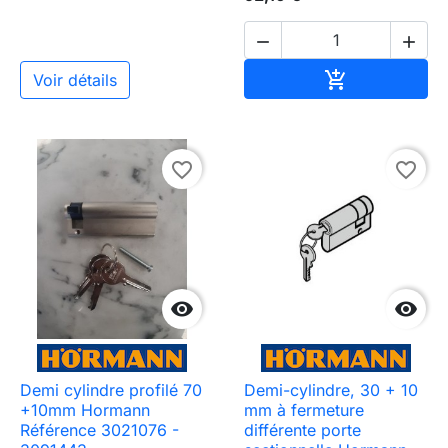


Ajouter au pa

Voir détails
favorite_border
favorite_border


Demi cylindre profilé 70
Demi-cylindre, 30 + 10
+10mm Hormann
mm à fermeture
Référence 3021076 -
différente porte