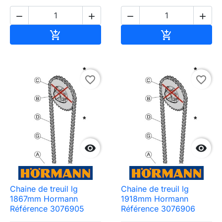




Ajouter au panier
Ajouter au pa


favorite_border
favorite_border


Chaine de treuil lg
Chaine de treuil lg
1867mm Hormann
1918mm Hormann
Référence 3076905
Référence 3076906