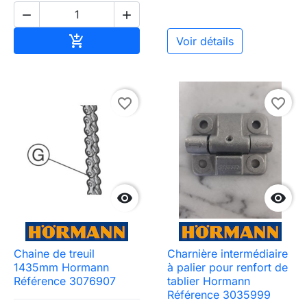


Ajouter au panier

Voir détails
favorite_border
favorite_border


Chaine de treuil
Charnière intermédiaire
1435mm Hormann
à palier pour renfort de
Référence 3076907
tablier Hormann
Référence 3035999