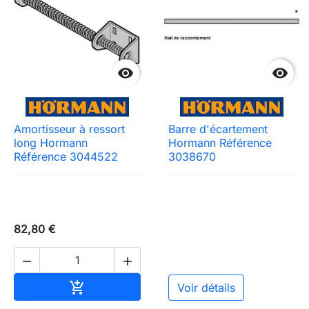


Amortisseur à ressort
Barre d'écartement
long Hormann
Hormann Référence
Référence 3044522
3038670
82,80 €


Ajouter au panier

Voir détails