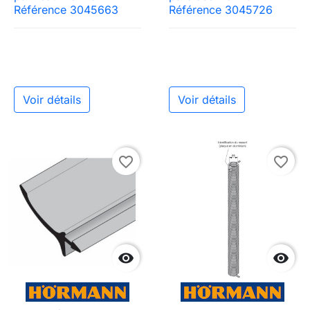
Référence 3045663
Référence 3045726
Voir détails
Voir détails
favorite_border
favorite_border

