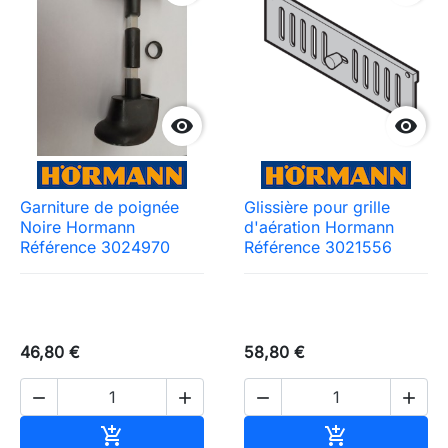


Garniture de poignée
Glissière pour grille
Noire Hormann
d'aération Hormann
Référence 3024970
Référence 3021556
46,80 €
58,80 €




Ajouter au panier
Ajouter au pa

