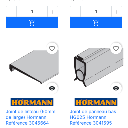




Ajouter au panier
Ajouter au pa


favorite_border
favorite_border


Joint de linteau (60mm
Joint de panneau bas
de large) Hormann
HG025 Hormann
Référence 3045664
Référence 3041595