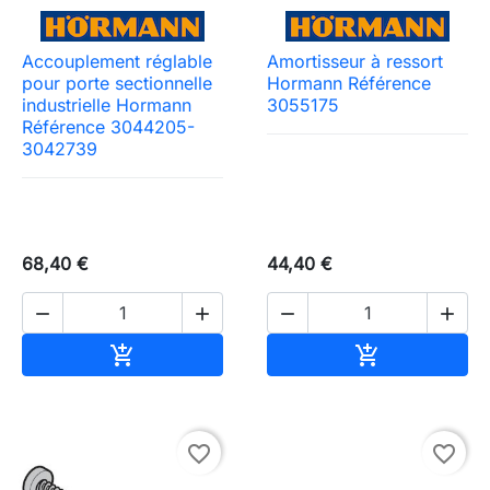
Accouplement réglable
Amortisseur à ressort
pour porte sectionnelle
Hormann Référence
industrielle Hormann
3055175
Référence 3044205-
3042739
68,40 €
44,40 €




Ajouter au panier
Ajouter au pa


favorite_border
favorite_border