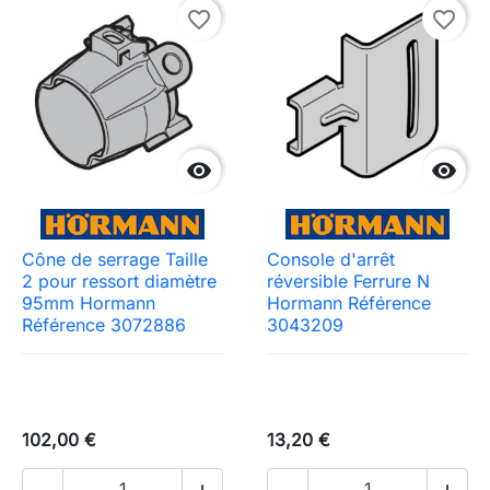
favorite_border
favorite_border


Cône de serrage Taille
Console d'arrêt
2 pour ressort diamètre
réversible Ferrure N
95mm Hormann
Hormann Référence
Référence 3072886
3043209
102,00 €
13,20 €