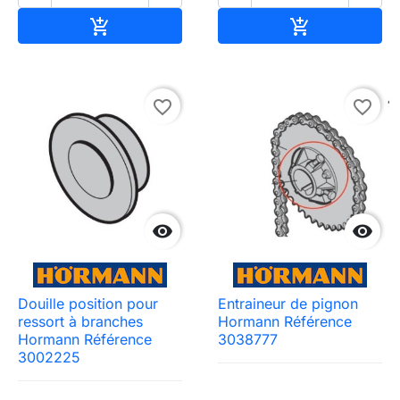
Ajouter au panier
Ajouter au pa


favorite_border
favorite_border


Douille position pour
Entraineur de pignon
ressort à branches
Hormann Référence
Hormann Référence
3038777
3002225