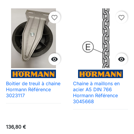
favorite_border
favorite_border


Boitier de treuil à chaine
Chaine à maillons en
Hormann Référence
acier A5 DIN 766
3023117
Hormann Référence
3045668
136,80 €