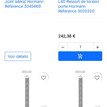
Joint latéral Hormann
L40 Ressort de torsion
Référence 3045669
porte Hormann
Référence 3020320
242,38 €


Ajouter au pa

Voir détails
favorite_border
favorite_border