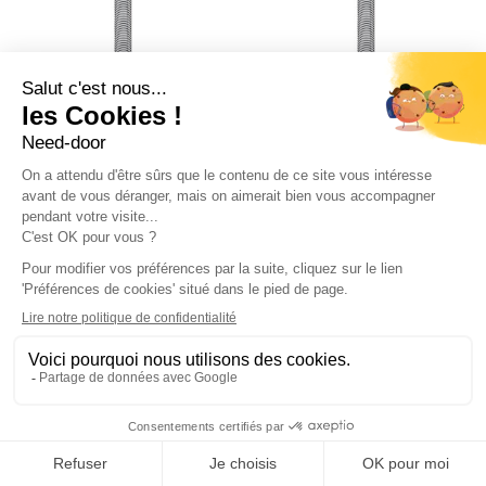


L42 Ressort de torsion
L43 Ressort de torsion
porte Hormann
porte Hormann
Référence 3020363
Référence 3020380
282,33 €
268,56 €




Ajouter au panier
Ajouter au pa

