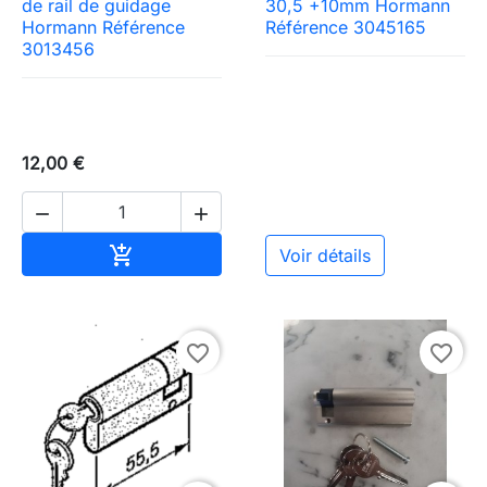
de rail de guidage
30,5 +10mm Hormann
Hormann Référence
Référence 3045165
3013456
12,00 €


Ajouter au panier

Voir détails
favorite_border
favorite_border