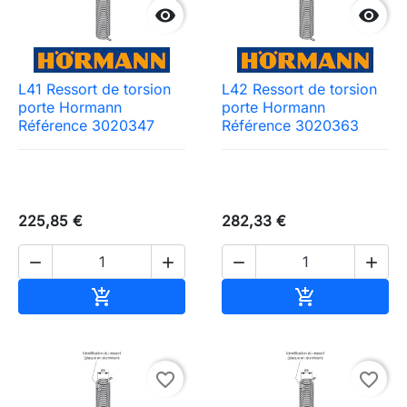


L41 Ressort de torsion
L42 Ressort de torsion
porte Hormann
porte Hormann
Référence 3020347
Référence 3020363
225,85 €
282,33 €




Ajouter au panier
Ajouter au pa


Need-door
favorite_border
favorite_border