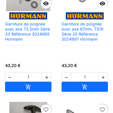


Garniture de poignée
Garniture de poignée
avec axe 73,5mm Série
avec axe 87mm, TS16
20 Référence 3024989
Série 20 Référence
Hormann
3024997 Hormann
43,20 €
43,20 €




Ajouter au panier
Ajouter au pa


favorite_border
favorite_border