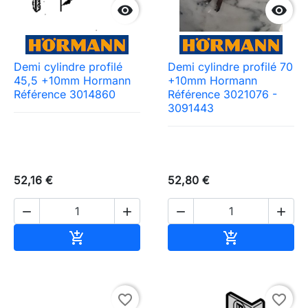


Demi cylindre profilé
Demi cylindre profilé 70
45,5 +10mm Hormann
+10mm Hormann
Référence 3014860
Référence 3021076 -
3091443
52,16 €
52,80 €




Ajouter au panier
Ajouter au pa


favorite_border
favorite_border