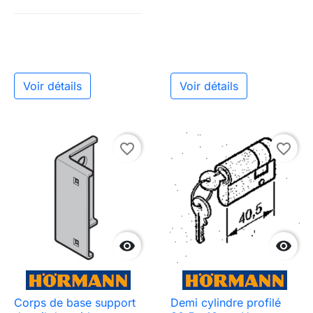
Voir détails
Voir détails
favorite_border
favorite_border


Corps de base support
Demi cylindre profilé