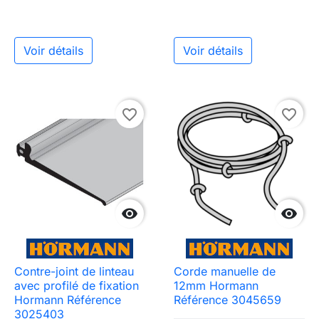
Voir détails
Voir détails
favorite_border
favorite_border


Contre-joint de linteau
Corde manuelle de
avec profilé de fixation
12mm Hormann
Hormann Référence
Référence 3045659
3025403