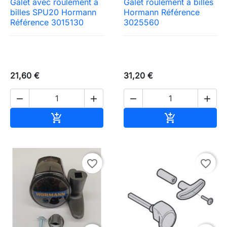
Galet avec roulement à
Galet roulement à billes
billes SPU20 Hormann
Hormann Référence
Référence 3015130
3025560
21,60 €
31,20 €




Ajouter au panier
Ajouter au pa


favorite_border
favorite_border