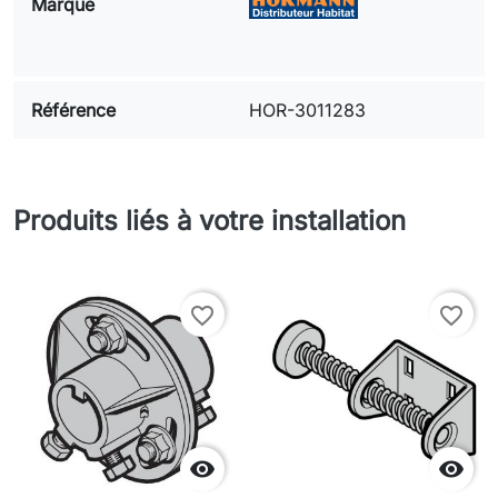
Marque
Référence
HOR-3011283
Produits liés à votre installation
favorite_border
favorite_border

