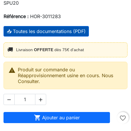
SPU20
Référence :
HOR-3011283
📥 Toutes les documentations (PDF)
🚚
Livraison
OFFERTE
dès 75€ d'achat

Produit sur commande ou
Réapprovisionnement usine en cours. Nous
Consulter.



Ajouter au panier
favorite_border