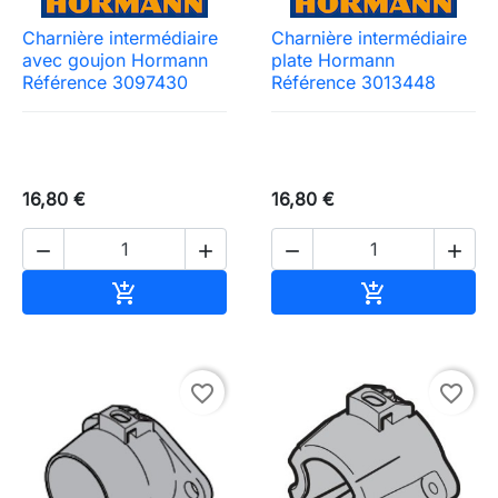
Charnière intermédiaire
Charnière intermédiaire
avec goujon Hormann
plate Hormann
Référence 3097430
Référence 3013448
16,80 €
16,80 €




Ajouter au panier
Ajouter au pa


favorite_border
favorite_border