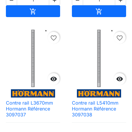




Ajouter au panier
Ajouter au pa


favorite_border
favorite_border


Contre rail L3670mm
Contre rail L5410mm
Hormann Référence
Hormann Référence
3097037
3097038