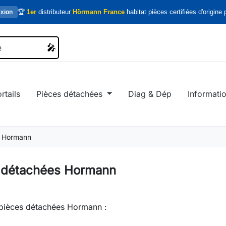
🏆
1er
distributeur
Hörmann France
habitat pièces certifiées d'origine p
xion
🎤
🎤
rtails
Pièces détachées
Diag & Dép
Informati
s Hormann
 détachées Hormann
 pièces détachées Hormann :