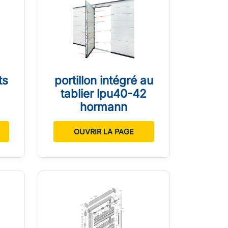
ts
portillon intégré au
tablier lpu40-42
hormann
OUVRIR LA PAGE