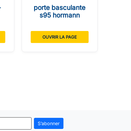
-
porte basculante
s95 hormann
OUVRIR LA PAGE