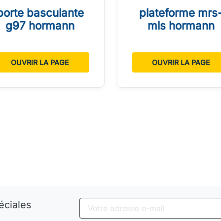
porte basculante
plateforme mrs
g97 hormann
mls hormann
OUVRIR LA PAGE
OUVRIR LA PAGE
éciales