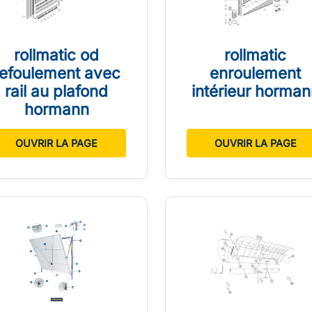
rollmatic od
rollmatic
refoulement avec
enroulement
rail au plafond
intérieur horman
hormann
OUVRIR LA PAGE
OUVRIR LA PAGE