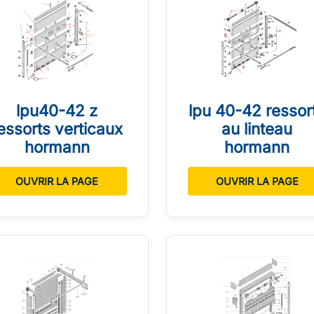
lpu40-42 z
lpu 40-42 ressor
essorts verticaux
au linteau
hormann
hormann
OUVRIR LA PAGE
OUVRIR LA PAGE