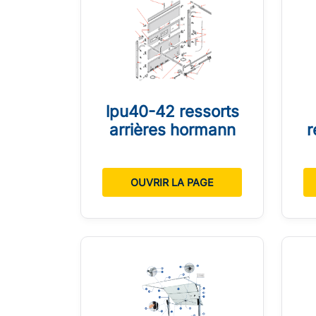
lpu40-42 ressorts
arrières hormann
r
OUVRIR LA PAGE