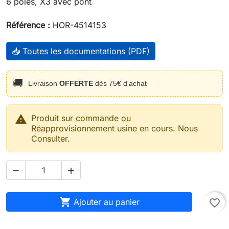
6 pôles, X3 avec pont
Référence :
HOR-4514153
📥 Toutes les documentations (PDF)
🚚
Livraison
OFFERTE
dès 75€ d'achat

Produit sur commande ou
Réapprovisionnement usine en cours. Nous
Consulter.



Ajouter au panier
favorite_border