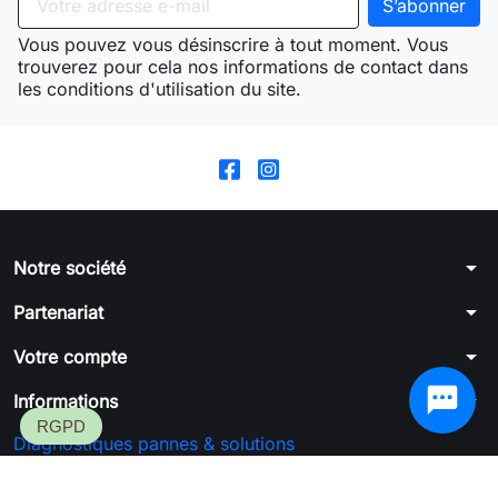
Vous pouvez vous désinscrire à tout moment. Vous
trouverez pour cela nos informations de contact dans
les conditions d'utilisation du site.
arrow_drop_down
Notre société
arrow_drop_down
Partenariat
arrow_drop_down
Votre compte
arrow_drop_down
Informations
Diagnostiques pannes & solutions
Formulaire de rétractation
SGFC™