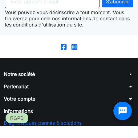
Vous pouvez vous désinscrire à tout moment. Vous
trouverez pour cela nos informations de contact dans
les conditions d'utilisation du site.
arrow_drop_down
Notre société
arrow_drop_down
Partenariat
arrow_drop_down
Votre compte
arrow_drop_down
Informations
Diagnostiques pannes & solutions
Formulaire de rétractation
SGFC™