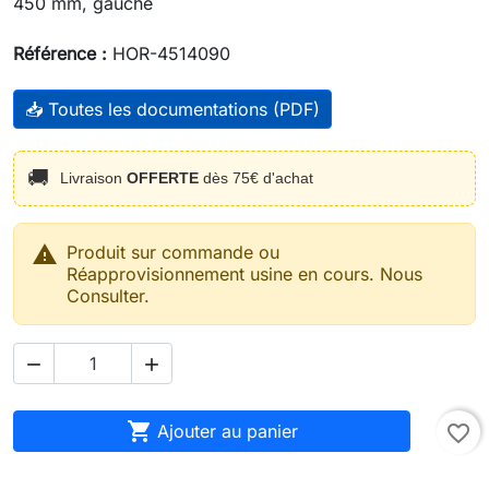
450 mm, gauche
Référence :
HOR-4514090
📥 Toutes les documentations (PDF)
🚚
Livraison
OFFERTE
dès 75€ d'achat

Produit sur commande ou
Réapprovisionnement usine en cours. Nous
Consulter.



Ajouter au panier
favorite_border