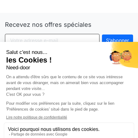
Recevez nos offres spéciales
Vous pouvez vous désinscrire à tout moment. Vous
trouverez pour cela nos informations de contact dans
les conditions d'utilisation du site.
arrow_drop_down
Notre société
arrow_drop_down
Partenariat
arrow_drop_down
Votre compte