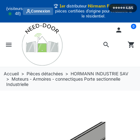
🏆
1er
distributeur
Hörmann France
habitat
⭐️⭐️⭐️⭐️⭐️
4.8/5
(visiteurs
pièces certifiées d'origine pour l'industrie &
Connexion
48
)
le résidentiel.
0

menu
search
shopping_cart
Accueil
Pièces détachées
HORMANN INDUSTRIE SAV
Moteurs - Armoires - connectiques Porte sectionnelle
Industrielle