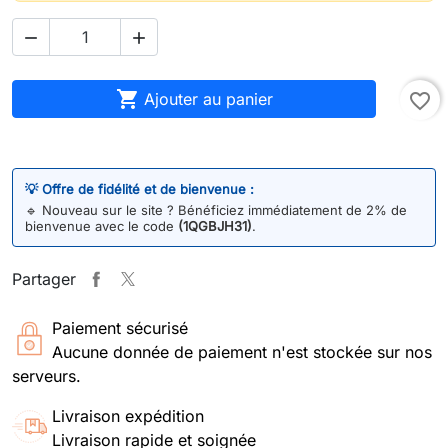



Ajouter au panier
favorite_border
💡 Offre de fidélité et de bienvenue :
🔹
Nouveau sur le site ? Bénéficiez immédiatement de 2% de
bienvenue avec le code
(1QGBJH31)
.
Partager
Paiement sécurisé
Aucune donnée de paiement n'est stockée sur nos
serveurs.
Livraison expédition
Livraison rapide et soignée