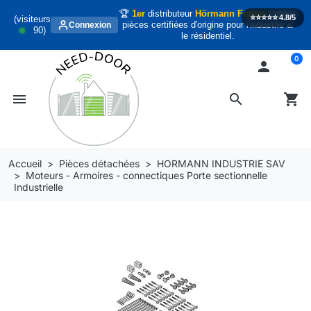
🏆
1er
distributeur
Hörmann France
habitat
⭐️⭐️⭐️⭐️⭐️
4.8/5
(visiteurs
pièces certifiées d'origine pour l'industrie &
Connexion
90
)
le résidentiel.
0

menu
search
shopping_cart
Accueil
Pièces détachées
HORMANN INDUSTRIE SAV
Moteurs - Armoires - connectiques Porte sectionnelle
Industrielle