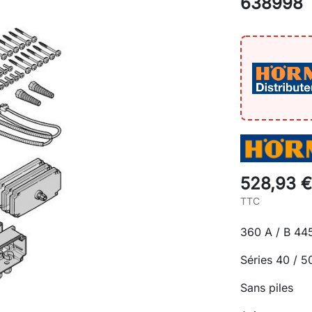
638998
528,93 €
TTC
360 A / B 44
Séries 40 / 5
Sans piles