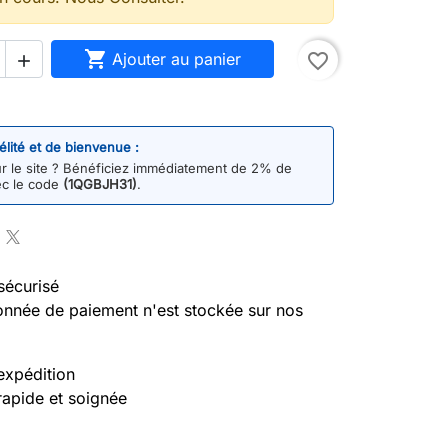

Ajouter au panier
favorite_border

délité et de bienvenue :
 le site ? Bénéficiez immédiatement de 2% de
ec le code
(1QGBJH31)
.
sécurisé
nnée de paiement n'est stockée sur nos
expédition
rapide et soignée