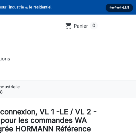
our l'industrie & le résidentiel.
⭐️⭐️⭐️⭐️⭐️
4.8/5
shopping_cart
0
Panier
tions
dustrielle
98
connexion, VL 1 -LE / VL 2 -
2 pour les commandes WA
égrée HORMANN Référence