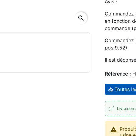
Avis :
Commandez sé
search
en fonction d
commande (p
Commandez la
pos.9.52)
Il est déconse
Référence :
H
📥 Toutes l
✅
Livraison 

Produi
usine e