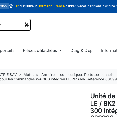
🏆
1er
distributeur
Hörmann France
habitat pièces certifiées d'origine p
xion
🎤
🎤
portails
Pièces détachées
Diag & Dép
Informa
TRIE SAV
Moteurs - Armoires - connectiques Porte sectionnelle In
 8K2 pour les commandes WA 300 intégrée HORMANN Référence 6389
Unité de 
LE / 8K
300 int