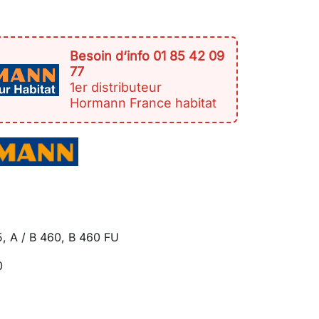
Besoin d‘info 01 85 42 09
77
1er distributeur
Hormann France habitat
5, A / B 460, B 460 FU
0