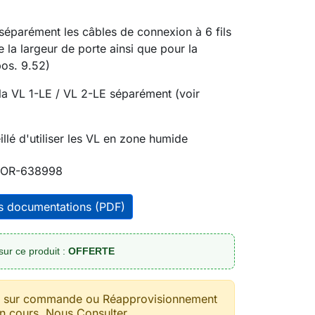
parément les câbles de connexion à 6 fils
e la largeur de porte ainsi que pour la
os. 9.52)
 VL 1-LE / VL 2-LE séparément (voir
illé d'utiliser les VL en zone humide
OR-638998
es documentations (PDF)
sur ce produit :
OFFERTE
t sur commande ou Réapprovisionnement
n cours. Nous Consulter.