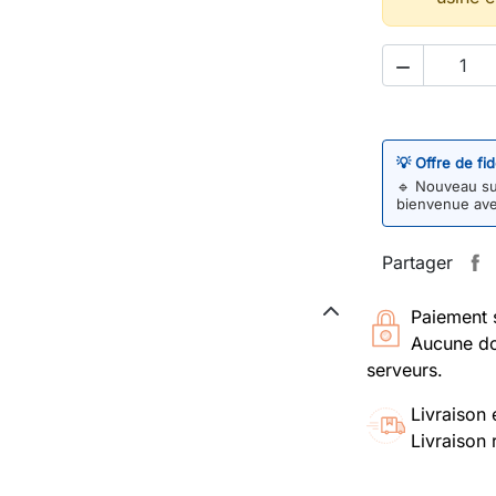

💡 Offre de fi
🔹
Nouveau sur
bienvenue av
Partager
Paiement 
Aucune do
serveurs.
Livraison 
Livraison 