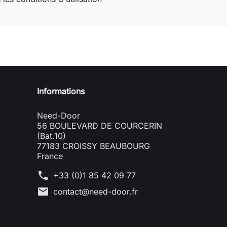
Need-door
Informations
Need-Door
56 BOULEVARD DE COURCERIN
(Bat.10)
77183 CROISSY BEAUBOURG
France
phone
+33 (0)1 85 42 09 77
mail
contact@need-door.fr