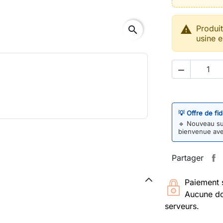

Produi
search
usine e

💡 Offre de fi
🔹
Nouveau sur
bienvenue av
Partager
Paiement 
Aucune do
serveurs.