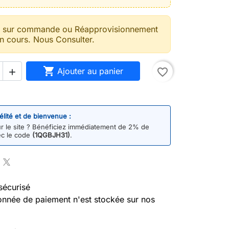
t sur commande ou Réapprovisionnement
n cours. Nous Consulter.

Ajouter au panier
favorite_border

délité et de bienvenue :
 le site ? Bénéficiez immédiatement de 2% de
ec le code
(1QGBJH31)
.
sécurisé
nnée de paiement n'est stockée sur nos