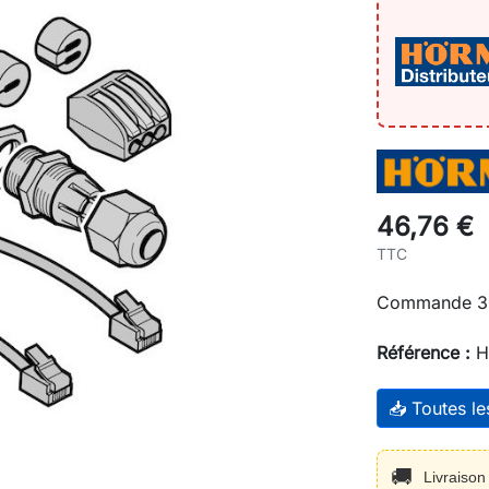
46,76 €
TTC
Commande 3
Référence :
H
📥 Toutes l
🚚
Livraiso