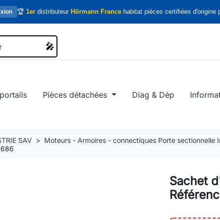
🏆
1er
distributeur
Hörmann France
habitat pièces certifiées d'origine p
xion
🎤
🎤
portails
Pièces détachées
Diag & Dép
Informa
TRIE SAV
Moteurs - Armoires - connectiques Porte sectionnelle In
4686
Sachet d
Référen