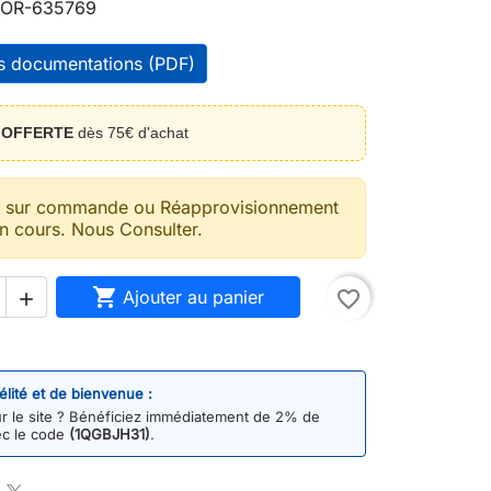
OR-635769
es documentations (PDF)
n
OFFERTE
dès 75€ d'achat
t sur commande ou Réapprovisionnement
n cours. Nous Consulter.

Ajouter au panier
favorite_border

délité et de bienvenue :
 le site ? Bénéficiez immédiatement de 2% de
ec le code
(1QGBJH31)
.