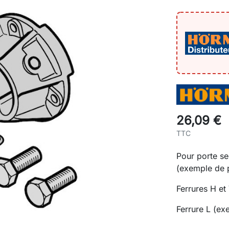
26,09 €
TTC
Pour porte se
(exemple de 
Ferrures H e
Ferrure L (ex