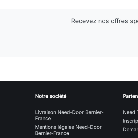
Recevez nos offres sp
Notre société
Parten
Livraison Need-Door Bernier-
Need 
France
Inscri
Mentions légales Need-Door
Deman
Bernier-France