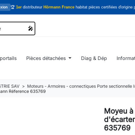
🏆
1er
distributeur
Hörmann France
habitat pièces certifiées d'origine p
xion
🎤
🎤
portails
Pièces détachées
Diag & Dép
Informa
TRIE SAV
Moteurs - Armoires - connectiques Porte sectionnelle In
mann Réference 635769
Moyeu à 
d'écarte
635769