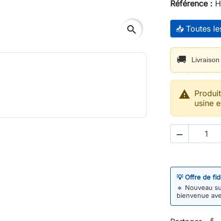
Référence :
H
search
📥 Toutes l
🚚
Livraiso

Produi
usine e

💡 Offre de fi
🔹
Nouveau sur
bienvenue av