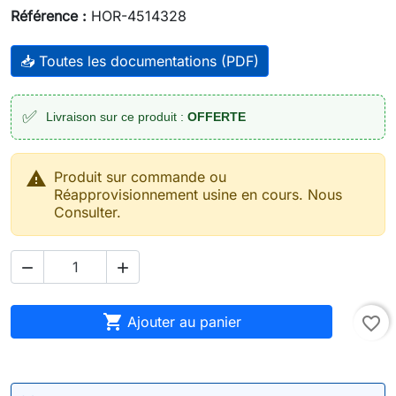
Référence :
HOR-4514328
📥 Toutes les documentations (PDF)
✅
Livraison sur ce produit :
OFFERTE

Produit sur commande ou
Réapprovisionnement usine en cours. Nous
Consulter.



Ajouter au panier
favorite_border