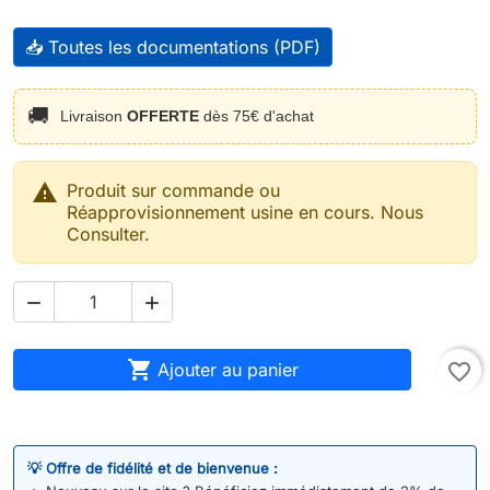
📥 Toutes les documentations (PDF)
🚚
Livraison
OFFERTE
dès 75€ d'achat

Produit sur commande ou
Réapprovisionnement usine en cours. Nous
Consulter.



Ajouter au panier
favorite_border
💡 Offre de fidélité et de bienvenue :