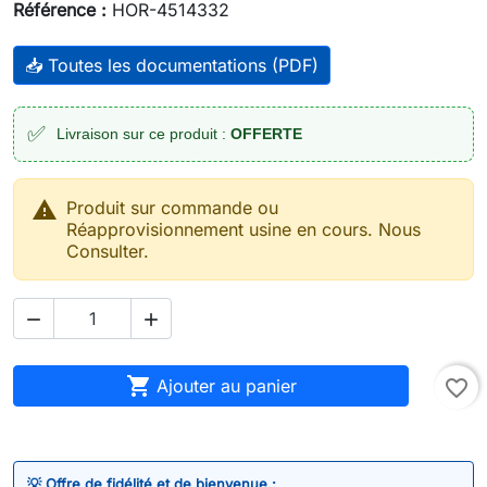
Référence :
HOR-4514332
📥 Toutes les documentations (PDF)
✅
Livraison sur ce produit :
OFFERTE

Produit sur commande ou
Réapprovisionnement usine en cours. Nous
Consulter.



Ajouter au panier
favorite_border
💡 Offre de fidélité et de bienvenue :