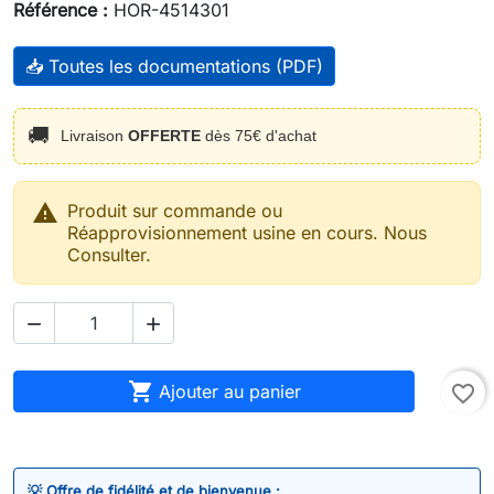
Référence :
HOR-4514301
📥 Toutes les documentations (PDF)
🚚
Livraison
OFFERTE
dès 75€ d'achat

Produit sur commande ou
Réapprovisionnement usine en cours. Nous
Consulter.



Ajouter au panier
favorite_border
💡 Offre de fidélité et de bienvenue :