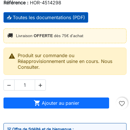
Référence :
HOR-4514298
📥 Toutes les documentations (PDF)
🚚
Livraison
OFFERTE
dès 75€ d'achat

Produit sur commande ou
Réapprovisionnement usine en cours. Nous
Consulter.



Ajouter au panier
favorite_border
💡 Offre de fidélité et de bienvenue :